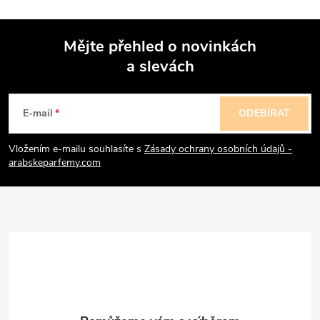
Mějte přehled o novinkách
a slevách
Z
á
E-mail
ODEBÍRAT
p
Vložením e-mailu souhlasíte s
Zásady ochrany osobních údajů -
arabskeparfemy.com
a
t
í