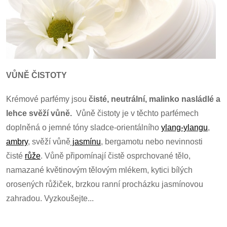
a
c
í
p
VŮNĚ ČISTOTY
r
Krémové parfémy jsou
čisté, neutrální, malinko nasládlé a
v
lehce svěží vůně.
Vůně čistoty je v těchto parfémech
k
doplněná o jemné tóny sladce-orientálního
ylang-ylangu
,
ambry
, svěží vůně
jasmínu
, bergamotu nebo nevinnosti
y
čisté
růže
. Vůně připomínají čistě osprchované tělo,
v
namazané
květinovým tělovým mlékem, kytici bílých
orosených růžiček, brzkou ranní procházku jasmínovou
ý
zahradou. Vyzkoušejte...
p