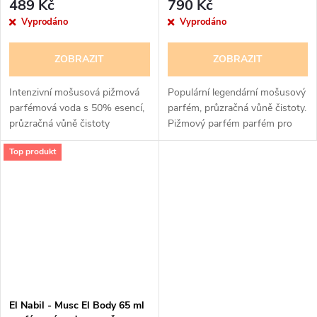
489 Kč
790 Kč
Vyprodáno
Vyprodáno
ZOBRAZIT
ZOBRAZIT
Intenzivní mošusová pižmová
Populární legendární mošusový
parfémová voda s 50% esencí,
parfém, průzračná vůně čistoty.
průzračná vůně čistoty
Pižmový parfém parfém pro
ženy
Top produkt
El Nabil - Musc El Body 65 ml