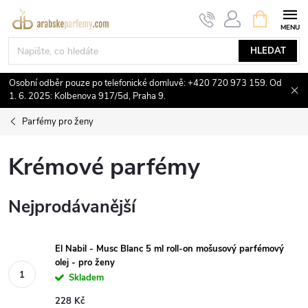
Přejít
NÁKUPNÍ
KOŠÍK
na
obsah
HLEDAT
Osobní odběr pouze po telefonické domluvě: +420 720 973 159. Od
1. 6. 2025: Kolbenova 917/5d, Praha 9.
Parfémy pro ženy
Krémové parfémy
Nejprodávanější
El Nabil - Musc Blanc 5 ml roll-on mošusový parfémový
olej - pro ženy
Skladem
228 Kč