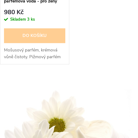
parfémová voda - pro ženy
980 Kč
Skladem
3 ks
DO KOŠÍKU
Mošusový parfém, krémová
vůně čistoty. Pižmový parfém
O
v
l
á
d