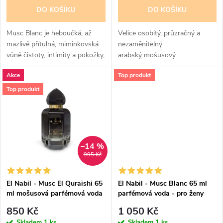
o
o
DO KOŠÍKU
DO KOŠÍKU
d
d
Musc Blanc je heboučká, až
Velice osobitý, průzračný a
u
mazlivě přítulná, miminkovská
nezaměnitelný
vůně čistoty, intimity a pokožky,
arabský mošusový
u
s velikou výdrží.
pižmový parfém pro ženy. Vůně
k
Akce
Top produkt
Nejprodávanější mošusový olej,
čistoty a nevinosti
k
musk, pižmový parfém.
Top produkt
t
Průzračná vůně...
t
ů
ů
–14 %
995 Kč
El Nabil - Musc El Quraishi 65
El Nabil - Musc Blanc 65 ml
ml mošusová parfémová voda
parfémová voda - pro ženy
- pro ženy
850 Kč
1 050 Kč
Skladem
1 ks
Skladem
1 ks