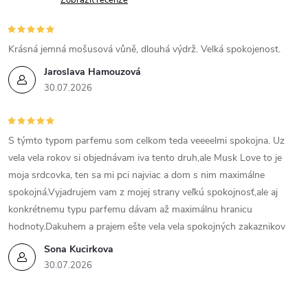
Zobrazit recenze
Krásná jemná mošusová vůně, dlouhá výdrž. Velká spokojenost.
Jaroslava Hamouzová
30.07.2026
S týmto typom parfemu som celkom teda veeeelmi spokojna. Uz
vela vela rokov si objednávam iva tento druh,ale Musk Love to je
moja srdcovka, ten sa mi pci najviac a dom s nim maximálne
spokojná.Vyjadrujem vam z mojej strany veľkú spokojnosť,ale aj
konkrétnemu typu parfemu dávam až maximálnu hranicu
hodnoty.Dakuhem a prajem ešte vela vela spokojných zakaznikov
Sona Kucirkova
30.07.2026