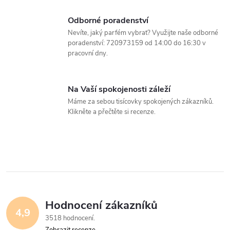
i
Odborné poradenství
s
Nevíte, jaký parfém vybrat? Využijte naše odborné
u
poradenství: 720973159 od 14:00 do 16:30 v
pracovní dny.
Na Vaší spokojenosti záleží
Máme za sebou tisícovky spokojených zákazníků.
Klikněte a přečtěte si recenze.
Hodnocení zákazníků
4,9
3518 hodnocení