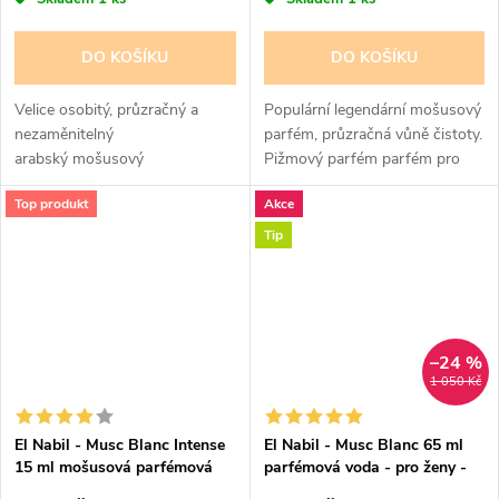
DO KOŠÍKU
DO KOŠÍKU
Velice osobitý, průzračný a
Populární legendární mošusový
nezaměnitelný
parfém, průzračná vůně čistoty.
arabský mošusový
Pižmový parfém parfém pro
pižmový parfém pro ženy. Vůně
ženy čisté pižmo s jemnými
Top produkt
Akce
čistoty a nevinosti
květinovými a pudrovými tóny,
lehce intimní, ale stále výrazné.
Tip
–24 %
1 050 Kč
El Nabil - Musc Blanc Intense
El Nabil - Musc Blanc 65 ml
15 ml mošusová parfémová
parfémová voda - pro ženy -
voda - pro ženy - 50% esencí
lehce poškozená krabička