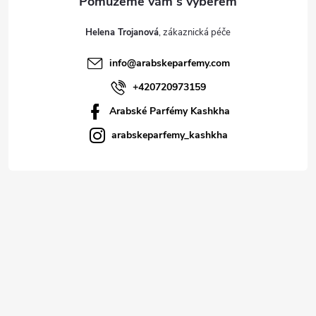
Helena Trojanová
info
@
arabskeparfemy.com
+420720973159
Arabské Parfémy Kashkha
arabskeparfemy_kashkha