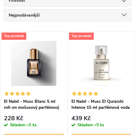
Filtrovat
Ř
Nejprodávanější
a
Nejlevnější
V
Top produkt
Top produkt
Nejdražší
z
ý
Abecedně
e
p
n
i
í
s
p
El Nabil - Musc Blanc 5 ml
El Nabil - Musc El Quraishi
roll-on mošusový parfémový
Intense 15 ml parfémová voda
p
olej - pro ženy
- pro ženy - 50% esencí
r
228 Kč
439 Kč
r
Skladem
>5 ks
Skladem
>5 ks