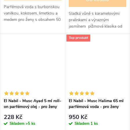
Parfémová voda s burbonskou
vanilkou, kokosem, limetkou a
Sladká vůně s karamelovými
medem pro ženy s obsahem 50
pralinkami a výrazným
% Esencí
jasmínem pižmová klasika od
značky, vhodná pro den i večer
Top produkt
El Nabil - Musc Ayad 5 ml roll-
El Nabil - Musc Halima 65 ml
on parfémový olej - pro ženy
parfémová voda - pro ženy
228 Kč
950 Kč
Skladem
>5 ks
Skladem
1 ks