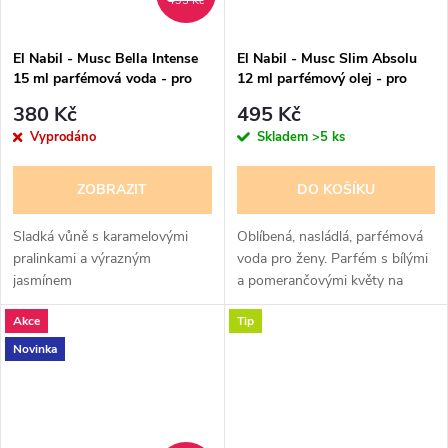
435 Kč
El Nabil - Musc Bella Intense
El Nabil - Musc Slim Absolu
15 ml parfémová voda - pro
12 ml parfémový olej - pro
ženy - 50% esencí -
ženy
380 Kč
495 Kč
poškozená krabička
Vyprodáno
Skladem
>5 ks
ZOBRAZIT
DO KOŠÍKU
Sladká vůně s karamelovými
Oblíbená, nasládlá, parfémová
pralinkami a výrazným
voda pro ženy. Parfém s bílými
jasmínem
a pomerančovými květy na
pižmovém základě, krásná
Akce
Tip
vůně.
Novinka