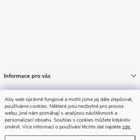
Informace pro vás
Přijímáme online platby
Aby web správně fungoval a mohli jsme jej dále zlepšovat,
používáme cookies. Některé jsou nezbytné pro provoz
webu, jiné nám pomáhají s analýzou návštěvnosti a
personalizací obsahu. Souhlas s cookies můžete kdykoliv
změnit. Více informací o používání těchto dat najdete
zde
Zajímavosti ze světa vůní