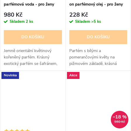
parfémová voda - pro ženy
on parfémový olej - pro ženy
980 Kč
228 Kč
Skladem
2 ks
Skladem
>5 ks
DO KOŠÍKU
DO KOŠÍKU
Jemně orientální květinový
Parfém s bílými a
kořeněný parfém. Krásný
pomerančovými květy na
exotický parfém se šafránem,
pižmovém základě, krásná
růží, medem a vanilkou pro
vůně.
Novinka
Akce
ženy
–18 %
980 Kč