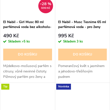
–28 %
690 Kč
El Nabil - Girl Musc 80 ml
El Nabil - Musc Tesnime 65 ml
parfémová voda bez alkoholu-
parfémová voda - pro ženy
pro dívky
490 Kč
995 Kč
Skladem
>5 ks
Skladem
3 ks
DO KOŠÍKU
DO KOŠÍKU
Mýdelkovo-mošusový parfém s
Pomerančový květ s jasmínem
citrusy, vůně nevinné čistoty.
a jahodovo-třešňovým
Pižmový parfém pro ženy a
pudrem
dívky. bez alkoholu
Tip
Novinka