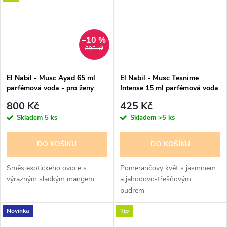
–10 %
895 Kč
El Nabil - Musc Ayad 65 ml
El Nabil - Musc Tesnime
parfémová voda - pro ženy
Intense 15 ml parfémová voda
- pro ženy - 50% esencí
800 Kč
425 Kč
Skladem
5 ks
Skladem
>5 ks
DO KOŠÍKU
DO KOŠÍKU
Směs exotického ovoce s
Pomerančový květ s jasmínem
výrazným sladkým mangem
a jahodovo-třešňovým
pudrem
Novinka
Tip