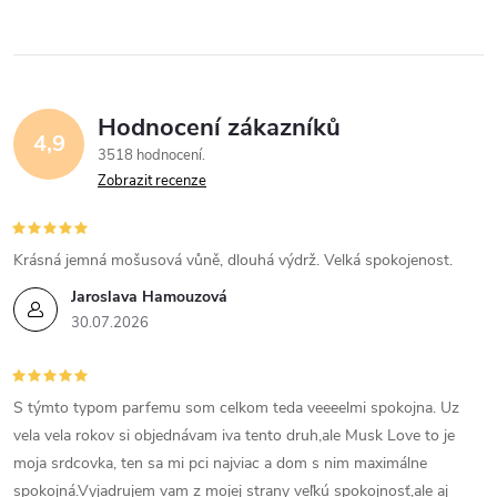
Hodnocení zákazníků
4,9
3518 hodnocení
Zobrazit recenze
Krásná jemná mošusová vůně, dlouhá výdrž. Velká spokojenost.
Jaroslava Hamouzová
30.07.2026
S týmto typom parfemu som celkom teda veeeelmi spokojna. Uz
vela vela rokov si objednávam iva tento druh,ale Musk Love to je
moja srdcovka, ten sa mi pci najviac a dom s nim maximálne
spokojná.Vyjadrujem vam z mojej strany veľkú spokojnosť,ale aj