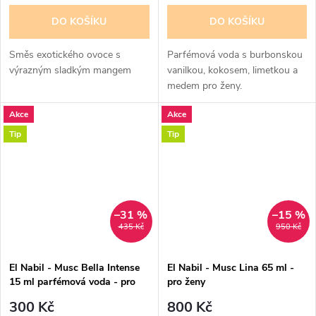
DO KOŠÍKU
DO KOŠÍKU
Směs exotického ovoce s
Parfémová voda s burbonskou
výrazným sladkým mangem
vanilkou, kokosem, limetkou a
medem pro ženy.
Akce
Akce
Tip
Tip
–31 %
–15 %
435 Kč
950 Kč
El Nabil - Musc Bella Intense
El Nabil - Musc Lina 65 ml -
15 ml parfémová voda - pro
pro ženy
ženy - 50% esencí -
300 Kč
800 Kč
poškozená krabička