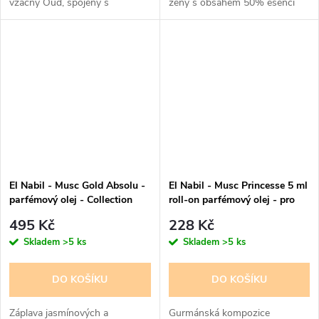
vzácný Oud, spojený s
ženy s obsahem 50% esencí
ušlechtilou a sofistikovanou
ambrou. Najdete v ní i sladkost
vanilky a teplo čokolády, je
určen pro...
El Nabil - Musc Gold Absolu -
El Nabil - Musc Princesse 5 ml
parfémový olej - Collection
roll-on parfémový olej - pro
prestige - pro ženy 12 ml -
ženy
495 Kč
228 Kč
100% Esencí
Skladem
>5 ks
Skladem
>5 ks
DO KOŠÍKU
DO KOŠÍKU
Záplava jasmínových a
Gurmánská kompozice