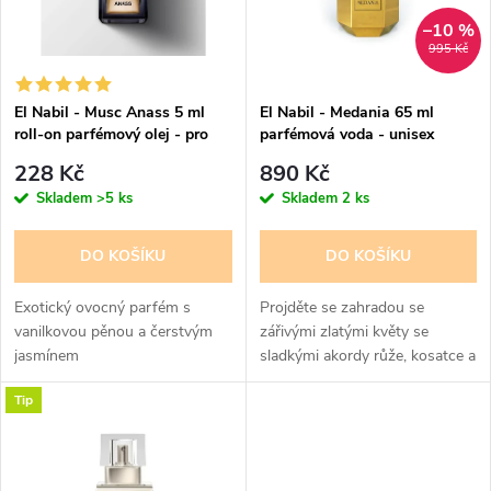
n
i
–10 %
995 Kč
í
s
p
El Nabil - Musc Anass 5 ml
El Nabil - Medania 65 ml
roll-on parfémový olej - pro
parfémová voda - unisex
p
ženy
r
228 Kč
890 Kč
r
Skladem
>5 ks
Skladem
2 ks
o
o
DO KOŠÍKU
DO KOŠÍKU
d
d
Exotický ovocný parfém s
Projděte se zahradou se
u
vanilkovou pěnou a čerstvým
zářivými zlatými květy se
jasmínem
sladkými akordy růže, kosatce a
u
pomerančového květu. Vše
k
Tip
vylepšeno podmanivými a
k
smyslnými ovocnými tóny.
t
Návykový a lahodný...
t