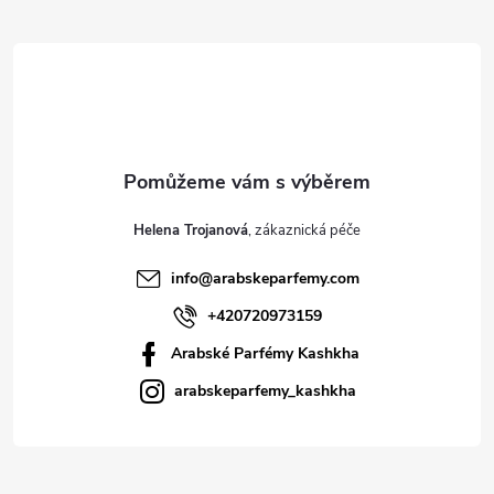
t
í
Helena Trojanová
info
@
arabskeparfemy.com
+420720973159
Arabské Parfémy Kashkha
arabskeparfemy_kashkha