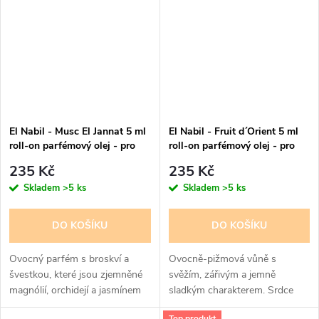
El Nabil - Musc El Jannat 5 ml
El Nabil - Fruit d´Orient 5 ml
roll-on parfémový olej - pro
roll-on parfémový olej - pro
ženy
ženy
235 Kč
235 Kč
Skladem
>5 ks
Skladem
>5 ks
DO KOŠÍKU
DO KOŠÍKU
Ovocný parfém s broskví a
Ovocně-pižmová vůně s
švestkou, které jsou zjemněné
svěžím, zářivým a jemně
magnólií, orchidejí a jasmínem
sladkým charakterem. Srdce
na lehkém dřevitém základě
parfému tvoří akordy
Top produkt