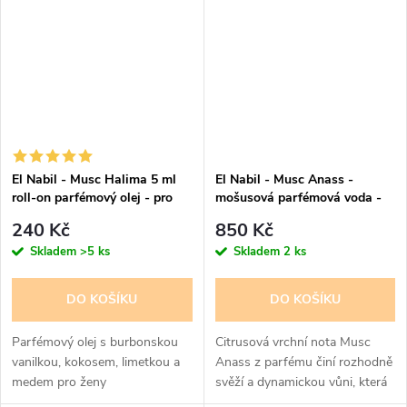
výrazné a sladší....
doplňuje pačuli a pižmo.
Delikátní a...
El Nabil - Musc Halima 5 ml
El Nabil - Musc Anass -
roll-on parfémový olej - pro
mošusová parfémová voda -
ženy
pro ženy 65 ml
240 Kč
850 Kč
Skladem
>5 ks
Skladem
2 ks
DO KOŠÍKU
DO KOŠÍKU
Parfémový olej s burbonskou
Citrusová vrchní nota Musc
vanilkou, kokosem, limetkou a
Anass z parfému činí rozhodně
medem pro ženy
svěží a dynamickou vůni, která
se pak prosazuje díky