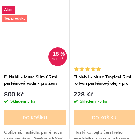
pralinka plněná jemným
Akce
karamelem. Arabská cukrárna s
kyticí rudých růží pro ženy s...
Top produkt
–18 %
980 Kč
El Nabil - Musc Slim 65 ml
El Nabil - Musc Tropical 5 ml
parfémová voda - pro ženy
roll-on parfémový olej - pro
ženy
800 Kč
228 Kč
Skladem
3 ks
Skladem
>5 ks
DO KOŠÍKU
DO KOŠÍKU
Oblíbená, nasládlá, parfémová
Hustý koktejl z čerstvého