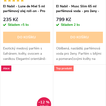
El Nabil - Lune de Miel 5 ml
El Nabil - Musc Slim 65 ml
parfémový olej roll-on - Pro
parfémová voda - pro ženy -
ženy
lehce pomačkaná krabička
235 Kč
799 Kč
Skladem
>5 ks
Skladem
2 ks
DO KOŠÍKU
DO KOŠÍKU
Exotický medový parfém s
Oblíbená, nasládlá, parfémová
šafránem, květy, ovocem a
voda pro ženy. Parfém s bílými
vanilkou Elegantní orientálně-
a pomerančovými květy na
gurmánská vůně s teplým
pižmovém základě, krásná
Akce
Top produkt
medovým nádechem. Srdce
vůně.
parfému tvoří květinové tóny
růže a šafránu,...
–12 %