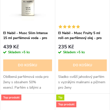
ů
ů
El Nabil - Musc Slim Intense
El Nabil - Musc Fruity 5 ml
15 ml parfémová voda - pro
roll-on parfémový olej - pro
ženy - 50% esencí
ženy
439 Kč
235 Kč
Skladem
>5 ks
Skladem
>5 ks
DO KOŠÍKU
DO KOŠÍKU
Oblíbená parfémová voda pro
Sladko-svěží jahodový parfém
ženy s obsahem 50%
s vyzrálými malinami a pižmem
esencí. Parfém s bílými a
pro ženy
pomerančovými květy na
Top produkt
Tip
pižmovém základě, krásná
vůně.
Top produkt