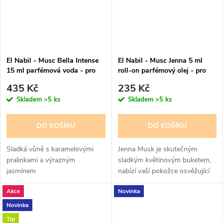
El Nabil - Musc Bella Intense
El Nabil - Musc Jenna 5 ml
15 ml parfémová voda - pro
roll-on parfémový olej - pro
ženy - 50% esencí
ženy
435 Kč
235 Kč
Skladem
>5 ks
Skladem
>5 ks
DO KOŠÍKU
DO KOŠÍKU
Sladká vůně s karamelovými
Jenna Musk je skutečným
pralinkami a výrazným
sladkým květinovým buketem,
jasmínem
nabízí vaší pokožce osvěžující
květinově vonící mlhu z
Akce
Novinka
magnólie, pivoňky a růže. Tento
parfém jemně rozkvétá na vaší
Novinka
pokožce,...
Tip