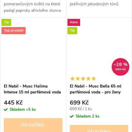
pomerančových květů na které
jiskřivých jahodových tónů
padají paprsky afrického slunce.
Radostný, opojný parfém pro
Tip
Akce
ženy
Top produkt
Tip
–28 %
980 Kč
El Nabil - Musc Halima
El Nabil - Musc Bella 65 ml
Intense 15 ml parfémová voda
parfémová voda - pro ženy
- pro ženy - 50% esencí
445 Kč
699 Kč
Měrná
699 Kč / 1 ks
Skladem
>5 ks
cena:
Skladem
2 ks
DO KOŠÍKU
DO KOŠÍKU