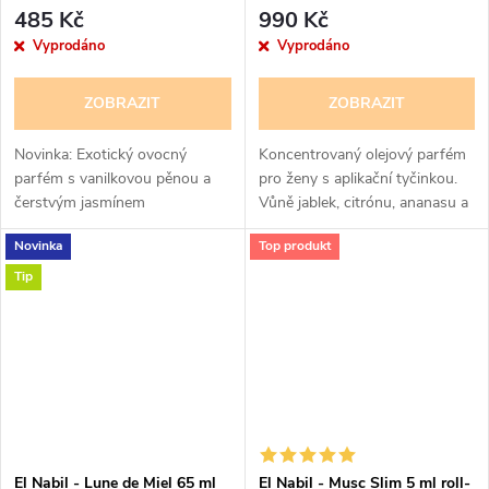
Collection prestige - pro ženy
485 Kč
990 Kč
12 ml - 100% Esencí
Vyprodáno
Vyprodáno
ZOBRAZIT
ZOBRAZIT
Novinka: Exotický ovocný
Koncentrovaný olejový parfém
parfém s vanilkovou pěnou a
pro ženy s aplikační tyčinkou.
čerstvým jasmínem
Vůně jablek, citrónu, ananasu a
růže osvěžují jasmínové srdce.
Novinka
Top produkt
V základu zazní sladký karamel
s hřejivou ambrou,...
Tip
El Nabil - Lune de Miel 65 ml
El Nabil - Musc Slim 5 ml roll-