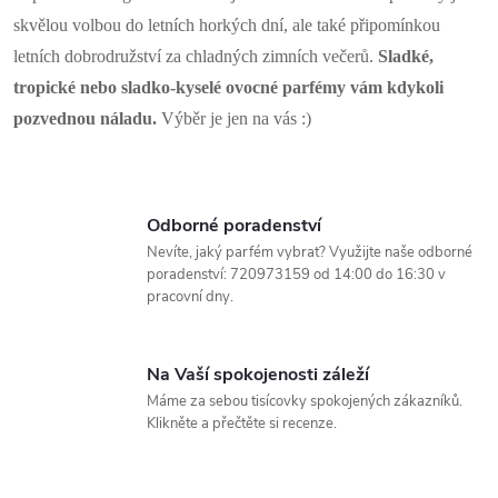
r
skvělou volbou do letních horkých dní, ale také připomínkou
v
letních dobrodružství za chladných zimních večerů.
Sladké,
tropické nebo sladko-kyselé ovocné parfémy vám kdykoli
k
pozvednou náladu.
Výběr je jen na vás :)
y
v
Odborné poradenství
ý
Nevíte, jaký parfém vybrat? Využijte naše odborné
p
poradenství: 720973159 od 14:00 do 16:30 v
pracovní dny.
i
s
Na Vaší spokojenosti záleží
Máme za sebou tisícovky spokojených zákazníků.
u
Klikněte a přečtěte si recenze.