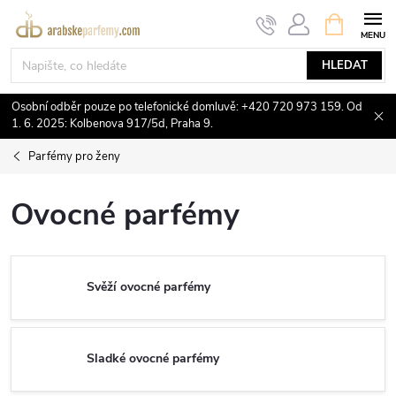
Přejít
NÁKUPNÍ
KOŠÍK
na
obsah
HLEDAT
Osobní odběr pouze po telefonické domluvě: +420 720 973 159. Od
1. 6. 2025: Kolbenova 917/5d, Praha 9.
Parfémy pro ženy
Ovocné parfémy
Svěží ovocné parfémy
Sladké ovocné parfémy