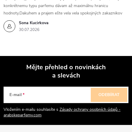
konkrétnemu typu parfemu dávam až maximálnu hranicu
hodnoty.Dakuhem a prajem ešte vela vela spokojných zakaznikov
Sona Kucirkova
30.07.2026
Mějte přehled o novinkách
a slevách
Z
á
E-mail
ODEBÍRAT
p
Vložením e-mailu souhlasíte s
Zásady ochrany osobních údajů -
arabskeparfemy.com
a