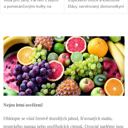
voda pro ženy. Parfém s bílými
tropického ovoce a kokosové
a pomerančovými květy na
šťávy, servírovaný domorodkyní
pižmovém základě, krásná
s velkou květinou ve vlasech.
vůně.
Kolem zelené palmy, bílé
písečné pláže a modrozelená...
O
v
l
á
d
a
c
Nejen letní osvěžení!
í
p
Obklopte se vůní čerstvě dozrálých jahod, šťavnatých malin,
tropického manga nebo osvěžujících citrusů. Ovocné parfémy jsou