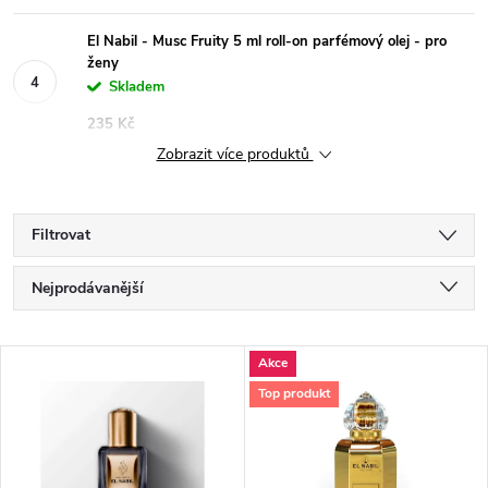
El Nabil - Musc Fruity 5 ml roll-on parfémový olej - pro
ženy
Skladem
235 Kč
Zobrazit více produktů
Filtrovat
Ř
Nejprodávanější
a
Nejlevnější
V
Akce
Nejdražší
z
Top produkt
ý
Abecedně
e
p