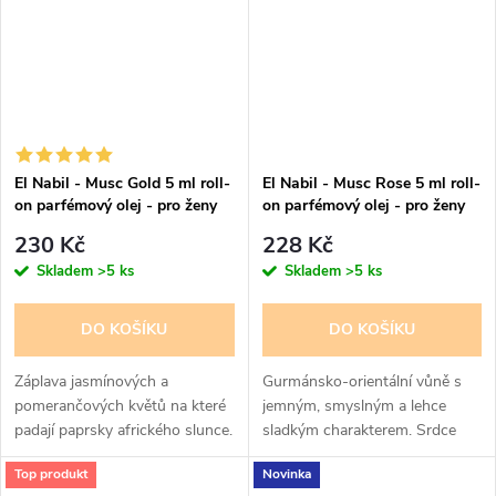
El Nabil - Musc Gold 5 ml roll-
El Nabil - Musc Rose 5 ml roll-
on parfémový olej - pro ženy
on parfémový olej - pro ženy
230 Kč
228 Kč
Skladem
>5 ks
Skladem
>5 ks
DO KOŠÍKU
DO KOŠÍKU
Záplava jasmínových a
Gurmánsko-orientální vůně s
pomerančových květů na které
jemným, smyslným a lehce
padají paprsky afrického slunce.
sladkým charakterem. Srdce
Radostný, opojný parfém pro
parfému tvoří akordy švestky,
Top produkt
Novinka
ženy Teplé pižmo s ambrou,
jasmínu a čokolády, základ