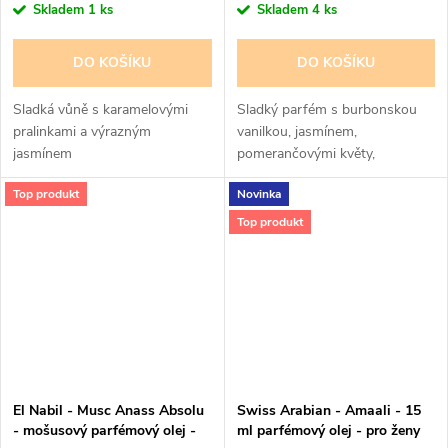
Skladem
1 ks
Skladem
4 ks
DO KOŠÍKU
DO KOŠÍKU
Sladká vůně s karamelovými
Sladký parfém s burbonskou
pralinkami a výrazným
vanilkou, jasmínem,
jasmínem
pomerančovými květy,
tuberózou a Ylang-Ylangem
Top produkt
Novinka
Top produkt
El Nabil - Musc Anass Absolu
Swiss Arabian - Amaali - 15
- mošusový parfémový olej -
ml parfémový olej - pro ženy