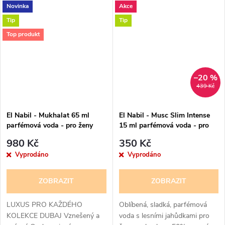
Novinka
Akce
kořeněným tónům s
přítomností zázvoru v srdci.
Tip
Tip
Bohatší a květinová...
Top produkt
–20 %
439 Kč
El Nabil - Mukhalat 65 ml
El Nabil - Musc Slim Intense
parfémová voda - pro ženy
15 ml parfémová voda - pro
ženy - 50% esencí -
980 Kč
350 Kč
poškozená krabička
Vyprodáno
Vyprodáno
ZOBRAZIT
ZOBRAZIT
LUXUS PRO KAŽDÉHO
Oblíbená, sladká, parfémová
KOLEKCE DUBAJ Vznešený a
voda s lesními jahůdkami pro