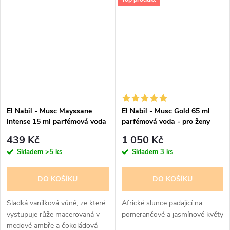
pomeranče, ostružiny, maliny a
broskve, základ doplňuje jemné
pižmo. Radostná a...
El Nabil - Musc Mayssane
El Nabil - Musc Gold 65 ml
Intense 15 ml parfémová voda
parfémová voda - pro ženy
- pro ženy - 50% esencí
439 Kč
1 050 Kč
Skladem
>5 ks
Skladem
3 ks
DO KOŠÍKU
DO KOŠÍKU
Sladká vanilková vůně, ze které
Africké slunce padající na
vystupuje růže macerovaná v
pomerančové a jasmínové květy
medové ambře a čokoládová