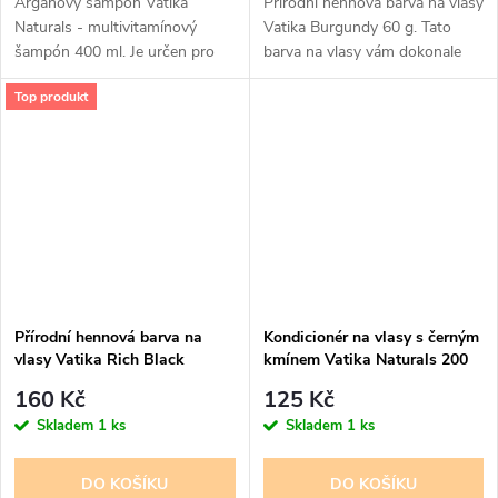
Argánový šampón Vatika
Přírodní hennová barva na vlasy
Naturals - multivitamínový
Vatika Burgundy 60 g. Tato
šampón 400 ml. Je určen pro
barva na vlasy vám dokonale
obnovu lesku vašich vlasů a
obarví vlasy na lesklou
Top produkt
doporučen i pro poničené vlasy
burgundy bez poškození. Vatika
např. barvením nebo žehlením....
Henna, barva na vlasy –
burgundy...
Přírodní hennová barva na
Kondicionér na vlasy s černým
vlasy Vatika Rich Black
kmínem Vatika Naturals 200
ml
160 Kč
125 Kč
Skladem
1 ks
Skladem
1 ks
DO KOŠÍKU
DO KOŠÍKU