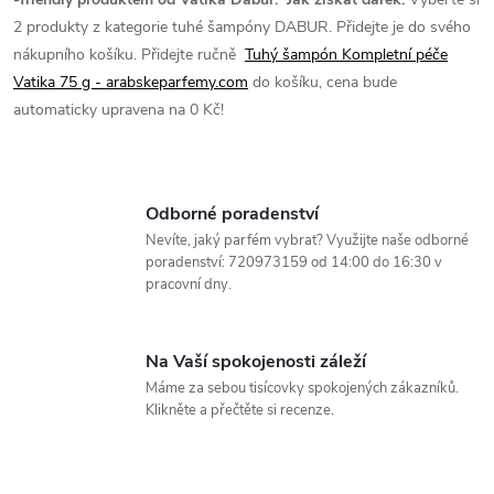
2 produkty z kategorie tuhé šampóny DABUR.
Přidejte je do svého
r
nákupního košíku.
Přidejte ručně
Tuhý šampón Kompletní péče
v
Vatika 75 g - arabskeparfemy.com
do košíku, cena bude
automaticky upravena na 0 Kč!
k
y
v
Odborné poradenství
Nevíte, jaký parfém vybrat? Využijte naše odborné
ý
poradenství: 720973159 od 14:00 do 16:30 v
pracovní dny.
p
i
Na Vaší spokojenosti záleží
s
Máme za sebou tisícovky spokojených zákazníků.
Klikněte a přečtěte si recenze.
u