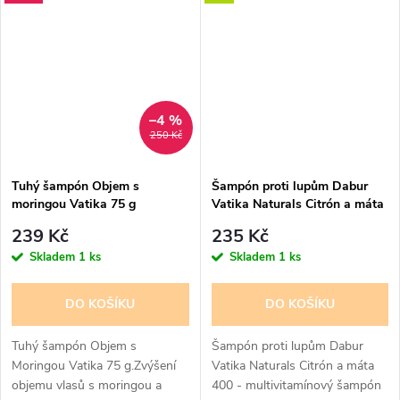
výživný šampón, který přináší
a minerálních...
dokonalou péči...
–4 %
250 Kč
Tuhý šampón Objem s
Šampón proti lupům Dabur
moringou Vatika 75 g
Vatika Naturals Citrón a máta
- multivitamínový šampón 400
239 Kč
235 Kč
ml
Skladem
1 ks
Skladem
1 ks
DO KOŠÍKU
DO KOŠÍKU
Tuhý šampón Objem s
Šampón proti lupům Dabur
Moringou Vatika 75 g.Zvýšení
Vatika Naturals Citrón a máta
objemu vlasů s moringou a
400 - multivitamínový šampón