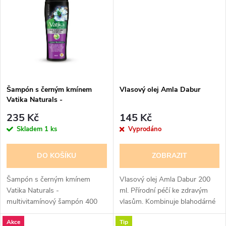
t
t
ů
ů
Šampón s černým kmínem
Vlasový olej Amla Dabur
Vatika Naturals -
multivitamínový šampón 400
235 Kč
145 Kč
ml
Skladem
1 ks
Vyprodáno
DO KOŠÍKU
ZOBRAZIT
Šampón s černým kmínem
Vlasový olej Amla Dabur 200
Vatika Naturals -
ml. Přírodní péčí ke zdravým
multivitamínový šampón 400
vlasům. Kombinuje blahodárné
ml. Šampón s černým kmínem
vlastnosti plodů amly, indického
Akce
Tip
Vatika Naturals je opravdu
angreštu, se směsí rostlinných