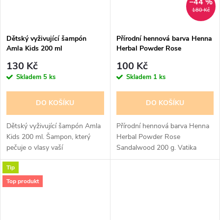
–44 %
180 Kč
Dětský vyživující šampón
Přírodní hennová barva Henna
Amla Kids 200 ml
Herbal Powder Rose
Sandalwood 200 g
130 Kč
100 Kč
Skladem
5 ks
Skladem
1 ks
DO KOŠÍKU
DO KOŠÍKU
Dětský vyživující šampón Amla
Přírodní hennová barva Henna
Kids 200 ml. Šampon, který
Herbal Powder Rose
pečuje o vlasy vaší
Sandalwood 200 g. Vatika
princezny. Dabur Amla Kids
Herbal Henna Sandalwood And
Tip
výživný šampon je jemný čistící
Rose je výživná směs amly,
prostředek, bez sulfátů a...
mandlí, ibišku, indické henny a
Top produkt
arabského...