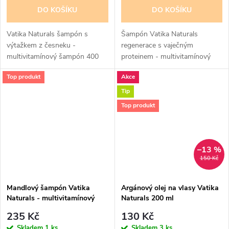
DO KOŠÍKU
DO KOŠÍKU
Vatika Naturals šampón s
Šampón Vatika Naturals
výtažkem z česneku -
regenerace s vaječným
multivitamínový šampón 400
proteinem - multivitamínový
ml. Vatika šampón s výtažkem
šampón 400 ml. Pro důkladnou
Top produkt
Akce
z česneku je vhodný pro slabé a
hydrataci a regeneraci
lámavé, pomalu rostoucí vlasy....
poškozených vlasů.Vlasy jsou
Tip
ze 70% tvořeny...
Top produkt
–13 %
150 Kč
Mandlový šampón Vatika
Argánový olej na vlasy Vatika
Naturals - multivitamínový
Naturals 200 ml
šampón 400 ml
235 Kč
130 Kč
Skladem
1 ks
Skladem
3 ks