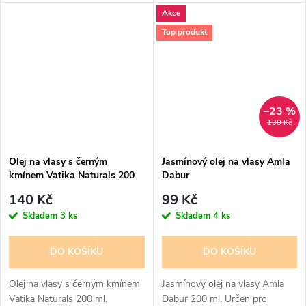
s vypadáváním a lámavostí
unavené a zplihlé vlasy.
Akce
vašich vlasů. Posiluje a vyživuje.
Obsahuje kromě výtažku z
Bylinný recept, vychází z...
kokosu i další aktivní složky
Top produkt
jako je henna...
–23 %
130 Kč
Olej na vlasy s černým
Jasmínový olej na vlasy Amla
kmínem Vatika Naturals 200
Dabur
ml
140 Kč
99 Kč
Skladem
3 ks
Skladem
4 ks
DO KOŠÍKU
DO KOŠÍKU
Olej na vlasy s černým kmínem
Jasmínový olej na vlasy Amla
Vatika Naturals 200 ml.
Dabur 200 ml. Určen pro