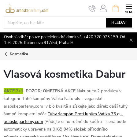
Přejít
NÁKUPNÍ
KOŠÍK
na
obsah
HLEDAT
Osobní odběr pouze po telefonické domluvě: +420 720 973 159. Od
1. 6. 2025: Kolbenova 917/5d, Praha 9.
Kosmetika
Vlasová kosmetika Dabur
AKCE 2+1
POZOR: OMEZENÁ AKCE
Nakupujte 2 produkty v
kategorii Tuhé šampóny Vatika Naturals - veganské -
arabskeparfemy.com v bio kvalitě a získejte jako dárek: další tuhý
šampń kompletní péče
Tuhý šampón Proti lupům Vatika 75 g -
arabskeparfemy.com
(Přidejte si ho ručně do košíku – cena bude
automaticky upravena na 0 Kč)
94% složek přírodního
původu, veganská certifikace. Vyvážené pH. Dermatologicky