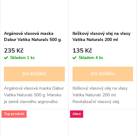
Argánová vlasová maska
Ibiškový vlasový olej na vlasy
Dabur Vatika Naturals 500 g.
Vatika Naturals 200 ml
235 Kč
135 Kč
Skladem
1 ks
Skladem
4 ks
DO KOŠÍKU
DO KOŠÍKU
Argánová vlasová maska Dabur
Ibiškový vlasový olej na vlasy
Vatika Naturals 500 g. Maroko
Vatika Naturals 200 ml.
je země slavného argnového
Revitalizační vlasový olej.
oleje, o kterém je známo, že je
Obnova. Multivitamínová
Top produkt
Akce
bohatý na vitamín E a
komplexní péče o vaše vlasy.
antioxidanty nezbytné pro
Speciálně navržené složení s
zdravou...
životně...