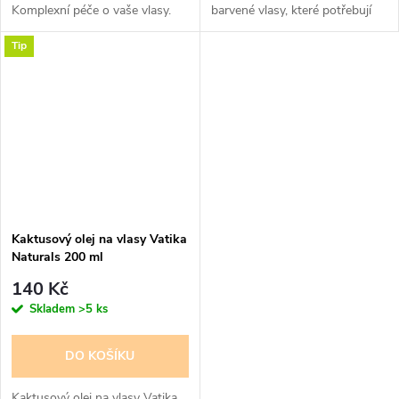
Komplexní péče o vaše vlasy.
barvené vlasy, které potřebují
Pro silné, zdravé, lesklé a hebké
zvláštní péči. Jasmínový olej na
Tip
vlasy. Černucha setá - černý
vlasy pro dosažení dlouhých,
kmín, který je považován za...
silných a lesklých vlasů.
Kaktusový olej na vlasy Vatika
Naturals 200 ml
140 Kč
Skladem
>5 ks
DO KOŠÍKU
Kaktusový olej na vlasy Vatika