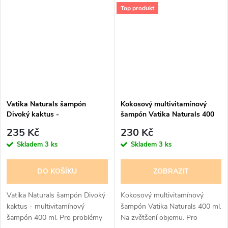
překračují hranice, takže je
Obnovuje se lesk a...
Top produkt
někdy...
Vatika Naturals šampón
Kokosový multivitamínový
Divoký kaktus -
šampón Vatika Naturals 400
multivitamínový šampón 400
ml
235 Kč
230 Kč
ml
Skladem
3 ks
Skladem
3 ks
DO KOŠÍKU
ZOBRAZIT
Vatika Naturals šampón Divoký
Kokosový multivitamínový
kaktus - multivitamínový
šampón Vatika Naturals 400 ml.
šampón 400 ml. Pro problémy
Na zvětšení objemu. Pro