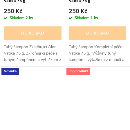
Vatika 75 g
Vatika 75 g
250 Kč
250 Kč
Skladem
2 ks
Skladem
1 ks
DO KOŠÍKU
DO KOŠÍKU
Tuhý šampón Zklidňující Aloe
Tuhý šampón Kompletní péče
Vatika 75 g. Zklidňují cí péče s
Vatika 75 g. Výživný tuhý
tuhým šampónem s výtažkem z
šampón s výtažkem z mandlí a
aloe vera a mátového
černuchy seté. 94% složek
Novinka
Top produkt
oleje. 94% složek přírodního
přírodního původu, veganská
původu, veganská certifikace....
certifikace. Vyvážené pH....