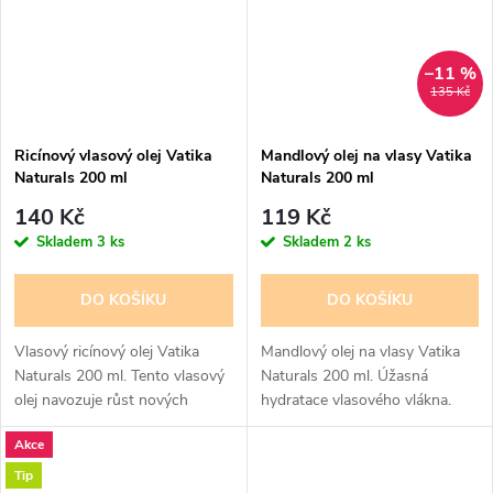
–11 %
135 Kč
Ricínový vlasový olej Vatika
Mandlový olej na vlasy Vatika
Naturals 200 ml
Naturals 200 ml
140 Kč
119 Kč
Skladem
3 ks
Skladem
2 ks
DO KOŠÍKU
DO KOŠÍKU
Vlasový ricínový olej Vatika
Mandlový olej na vlasy Vatika
Naturals 200 ml. Tento vlasový
Naturals 200 ml. Úžasná
olej navozuje růst nových
hydratace vlasového vlákna.
silných zdravých
Mandlový obohacený vlasový
Akce
vlasů. Obsahuje : Ricínový olej,
olej od Vatika obsahuje všechny
který pomáhá podporovat růst
benefity sladkých mandlí,
Tip