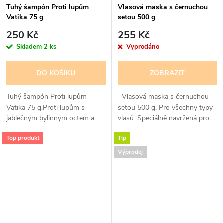
Tuhý šampón Proti lupům
Vlasová maska s černuchou
Vatika 75 g
setou 500 g
250 Kč
255 Kč
Skladem
2 ks
Vyprodáno
DO KOŠÍKU
ZOBRAZIT
Tuhý šampón Proti lupům
Vlasová maska s černuchou
Vatika 75 g.Proti lupům s
setou 500 g. Pro všechny typy
jablečným bylinným octem a
vlasů. Speciálně navržená pro
dřevěný uhlím. 94% složek
obnovu vlasů. Podporuje
Top produkt
Tip
přírodního původu, veganská
přirozený růst vlasů. Zabraňuje
certifikace. Vyvážené pH. Dermatologicky...
vypadávání vlasů. Také...
Výprodej