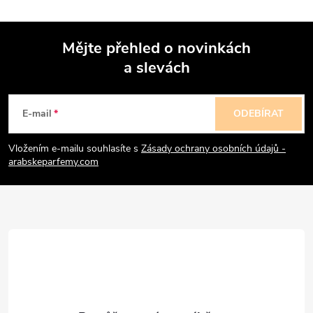
Mějte přehled o novinkách
a slevách
Z
á
E-mail
ODEBÍRAT
p
Vložením e-mailu souhlasíte s
Zásady ochrany osobních údajů -
arabskeparfemy.com
a
t
í