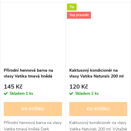
ovesnými vločkami. 94% složek
400ml. Dabur Vatika Naturals
Tip
přírodního původu, veganská
vám přináší užitek z přírody
certifikace.
v podobě zdravých...
Top produkt
Vyvážené pH. Dermatologicky...
Přírodní hennová barva na
Kaktusový kondicionér na
vlasy Vatika tmavá hnědá
vlasy Vatika Naturals 200 ml
Dark Brown
145 Kč
120 Kč
Skladem
1 ks
Skladem
2 ks
DO KOŠÍKU
DO KOŠÍKU
Přírodní hennová barva na vlasy
Kaktusový kondicionér na vlasy
Vatika tmavá hnědá Dark
Vatika Naturals 200 ml. Výtažek