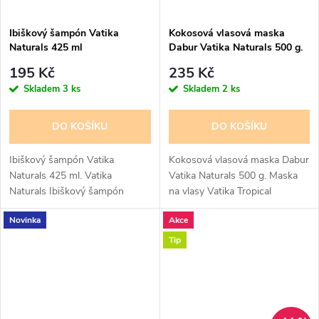
Ibiškový šampón Vatika
Kokosová vlasová maska
Naturals 425 ml
Dabur Vatika Naturals 500 g.
195 Kč
235 Kč
Skladem
3 ks
Skladem
2 ks
DO KOŠÍKU
DO KOŠÍKU
Ibiškový šampón Vatika
Kokosová vlasová maska Dabur
Naturals 425 ml. Vatika
Vatika Naturals 500 g. Maska
Naturals Ibiškový šampón
na vlasy Vatika Tropical
regeneruje poškozené a matné
Coconut Multivitamin+ Hot Oil,
Novinka
Akce
vlasy. Obnovuje objem, lesk a
speciálně vytvořená s vitálními
měkkost vlasů. Eliminuje lupiny
multivitamíny nahuštěnými v...
Tip
a snižuje...