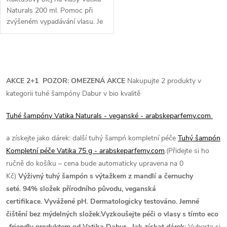
Naturals 200 ml. Pomoc při
zvýšeném vypadávání vlasu. Je
obohacen kromě výtažku z
divokého kaktusu i výtažky z
česneku a ghergiru (rukola),...
O
v
AKCE 2+1
POZOR: OMEZENÁ AKCE
Nakupujte 2 produkty v
kategorii tuhé šampóny Dabur v bio kvalitě
l
Tuhé šampóny Vatika Naturals - veganské - arabskeparfemy.com
á
a získejte jako dárek: další tuhý šampń kompletní péče
Tuhý šampón
d
Kompletní péče Vatika 75 g - arabskeparfemy.com
.(Přidejte si ho
a
ručně do košíku – cena bude automaticky upravena na 0
Kč)
Výživný tuhý šampón s výtažkem z mandlí a černuchy
c
seté. 94% složek přírodního původu, veganská
í
certifikace. Vyvážené pH. Dermatologicky testováno. Jemné
čištění bez mýdelných složek.Vyzkoušejte péči o vlasy s tímto eco
p
-friendly produktem od Vatika Dabur.
Jak získat dárek:
Vyberte si