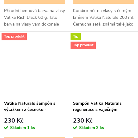
Přírodní hennová barva na vlasy
Kondicionér na vlasy s černým
Vatika Rich Black 60 g. Tato
kmínem Vatika Naturals 200 ml.
barva na vlasy vám dokonale
Černucha setá, známá také jako
obarví vlasy na lesklou a sytou
pod latinským jménem Nigella
Top produkt
Tip
černou bez poškození. Vatika
sativa, je rostlina, jejíž příznivé
Henna, Barva na...
účinky jsou známy...
Top produkt
Vatika Naturals šampón s
Šampón Vatika Naturals
výtažkem z česneku -
regenerace s vaječným
multivitamínový šampón 400
proteinem - multivitamínový
230 Kč
230 Kč
ml
šampón 400 ml
Skladem
1 ks
Skladem
3 ks