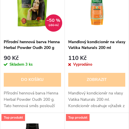
e
p
n
i
–50 %
180 Kč
í
s
p
Přírodní hennová barva Henna
Mandlový kondicionér na vlasy
Herbal Powder Oudh 200 g
Vatika Naturals 200 ml
p
r
90 Kč
110 Kč
r
Skladem
3 ks
Vyprodáno
o
o
DO KOŠÍKU
ZOBRAZIT
d
d
Přírodní hennová barva Henna
Mandlový kondicionér na vlasy
u
Herbal Powder Oudh 200 g.
Vatika Naturals 200 ml.
Tato hennová směs poslouží
Kondicionér obsahuje výtažek z
u
vašim vlasům jako přírodní
mandli, med a jogurt. Dokonale
k
Top produkt
Top produkt
regenerující maska s hennou a
hydratuje a přináší hedvábný
k
vonnou složkou oudu. Za dvě,...
lesk vlasům.Olej, který se...