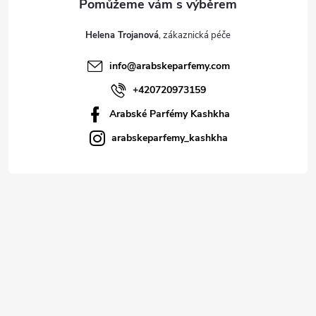
Helena Trojanová
info
@
arabskeparfemy.com
+420720973159
Arabské Parfémy Kashkha
arabskeparfemy_kashkha