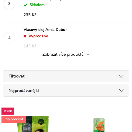
Skladem
235 Kč
Vlasový olej Amla Dabur
Vyprodáno
145 Kč
Zobrazit více produktů
Filtrovat
Ř
Nejprodávanější
a
Nejlevnější
V
Akce
Nejdražší
z
Top produkt
ý
Abecedně