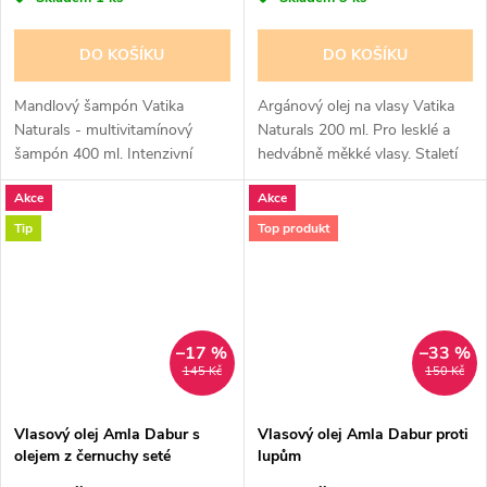
DO KOŠÍKU
DO KOŠÍKU
Mandlový šampón Vatika
Argánový olej na vlasy Vatika
Naturals - multivitamínový
Naturals 200 ml. Pro lesklé a
šampón 400 ml. Intenzivní
hedvábně měkké vlasy. Staletí
hydratace a výživa vašich vlasů.
starý zázrak - argánový olej z
Akce
Akce
Mandlový šampón od firmy
Maroka. Bohatý na přírodní
Dabur Vatika je určen na mytí
složky, vitamín E a a...
Tip
Top produkt
spíše...
–17 %
–33 %
145 Kč
150 Kč
Vlasový olej Amla Dabur s
Vlasový olej Amla Dabur proti
olejem z černuchy seté
lupům