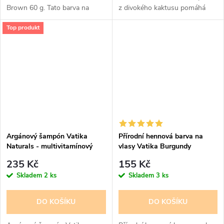
Brown 60 g. Tato barva na
z divokého kaktusu pomáhá
vlasy vám dokonale obarví vlasy
vlasům, aby se méně lámaly a
Top produkt
na lesklou přírodní hnědou bez
vypadávaly. Bylinné složení je
poškození. Vatika Henna,...
vhodné pro vlasy slabé a...
Argánový šampón Vatika
Přírodní hennová barva na
Naturals - multivitamínový
vlasy Vatika Burgundy
šampón 400 ml
235 Kč
155 Kč
Skladem
2 ks
Skladem
3 ks
DO KOŠÍKU
DO KOŠÍKU