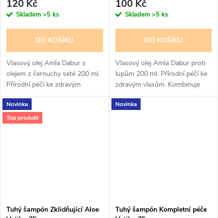
120 Kč
100 Kč
Skladem
>5 ks
Skladem
>5 ks
DO KOŠÍKU
DO KOŠÍKU
Vlasový olej Amla Dabur s
Vlasový olej Amla Dabur proti
olejem z černuchy seté 200 ml.
lupům 200 ml. Přírodní péčí ke
Přírodní péčí ke zdravým
zdravým vlasům. Kombinuje
vlasům. Kombinuje blahodárné
blahodárné vlastnosti plodů
Novinka
Novinka
vlastnosti se směsí rostlinných
amly, indického angreštu,
a minerálních olejů...
citrónu a rozmarýnové...
Top produkt
Tuhý šampón Zklidňující Aloe
Tuhý šampón Kompletní péče