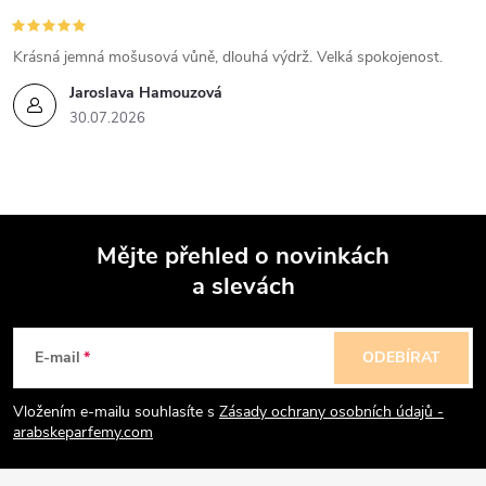
Krásná jemná mošusová vůně, dlouhá výdrž. Velká spokojenost.
Jaroslava Hamouzová
30.07.2026
Mějte přehled o novinkách
a slevách
Z
á
E-mail
ODEBÍRAT
p
Vložením e-mailu souhlasíte s
Zásady ochrany osobních údajů -
arabskeparfemy.com
a