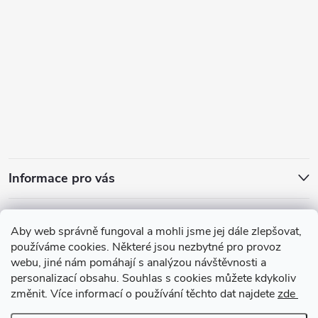
Informace pro vás
Přijímáme online platby
Aby web správně fungoval a mohli jsme jej dále zlepšovat,
používáme cookies. Některé jsou nezbytné pro provoz
webu, jiné nám pomáhají s analýzou návštěvnosti a
personalizací obsahu. Souhlas s cookies můžete kdykoliv
změnit. Více informací o používání těchto dat najdete
zde
Zajímavosti ze světa vůní