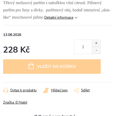
Tělový mošusový parfém s nahořklou vůní citrusů. Pižmový
parfém pro ženy a dívky.
parfémový olej, hodně intenzivní „skin-
like“ moschusové pižmo
Detailní informace
13.08.2026
228 Kč
Měrná
cena:
VLOŽIT DO KOŠÍKU
Dotaz k produktu
Hlídací pes
Sdílet
Značka:
El Nabil