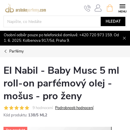
Přejít
NÁKUPNÍ
KOŠÍK
na
obsah
HLEDAT
Osobní odběr pouze po telefonické domluvě: +420 720 973 159. Od
1. 6. 2025: Kolbenova 917/5d, Praha 9.
Parfémy
El Nabil - Baby Musc 5 ml
roll-on parfémový olej -
mošus - pro ženy
9 hodnocení
Podrobnosti hodnocení
Kód produktu:
138/5 ML2