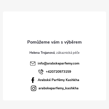
t
í
Helena Trojanová
info
@
arabskeparfemy.com
+420720973159
Arabské Parfémy Kashkha
arabskeparfemy_kashkha