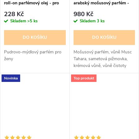
roll-on parfémový olej - pro
arabský mošusový parfém -
ženy
pro ženy
228 Kč
980 Kč
Skladem
>5 ks
Skladem
3 ks
DO KOŠÍKU
DO KOŠÍKU
Pudrovo-mýdlový parfém pro
Mošusový parfém, vůně Musc
ženy
Tahara, sametová pižmovka,
krémová vůně, vůně čistoty
Novinka
Top produkt