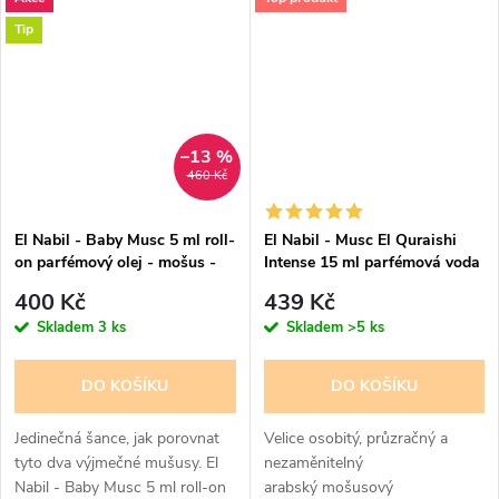
intenzivní „skin-like“
moschusové pižmo
Tip
–13 %
460 Kč
El Nabil - Baby Musc 5 ml roll-
El Nabil - Musc El Quraishi
on parfémový olej - mošus -
Intense 15 ml parfémová voda
pro ženy + Musc Blanc 5 ml
- pro ženy - 50% esencí
400 Kč
439 Kč
roll-on parfémovaný olej -
Skladem
3 ks
Skladem
>5 ks
AKCE
DO KOŠÍKU
DO KOŠÍKU
Jedinečná šance, jak porovnat
Velice osobitý, průzračný a
tyto dva výjmečné mušusy. El
nezaměnitelný
Nabil - Baby Musc 5 ml roll-on
arabský mošusový