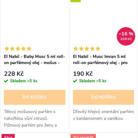
–16 %
228 Kč
El Nabil - Baby Musc 5 ml roll-
El Nabil - Musc Imran 5 ml
on parfémový olej - mošus -
roll-on parfémový olej - pro
pro ženy
ženy a muže
228 Kč
190 Kč
Skladem
>5 ks
Skladem
>5 ks
DO KOŠÍKU
DO KOŠÍKU
Tělový mošusový parfém s
Dřevitý hřejivý orientální parfém
nahořklou vůní citrusů.
s kardamomem a vanilkou
Pižmový parfém pro ženy a
dívky. parfémový olej, hodně
Akce
Top produkt