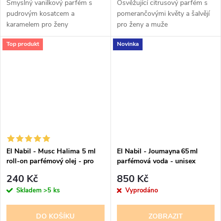
Smyslný vanilkový parfém s
Osvěžující citrusový parfém s
pudrovým kosatcem a
pomerančovými květy a šalvějí
karamelem pro ženy
pro ženy a muže
Top produkt
Novinka
El Nabil - Musc Halima 5 ml
El Nabil - Joumayna 65 ml
roll-on parfémový olej - pro
parfémová voda - unisex
ženy
240 Kč
850 Kč
Skladem
>5 ks
Vyprodáno
DO KOŠÍKU
ZOBRAZIT