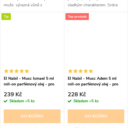
muže výrazná vůně s
sladkým charakterem. Srdce
orientálním pižmovým
parfému tvoří akordy švestky,
Tip
Top produkt
základem
jasmínu a čokolády, základ
doplňuje pačuli a pižmo.
Delikátní a...
El Nabil - Musc Ismael 5 ml
El Nabil - Musc Adem 5 ml
roll-on parfémový olej - pro
roll-on parfémový olej - pro
ženy
muže a ženy
239 Kč
228 Kč
Skladem
>5 ks
Skladem
>5 ks
DO KOŠÍKU
DO KOŠÍKU