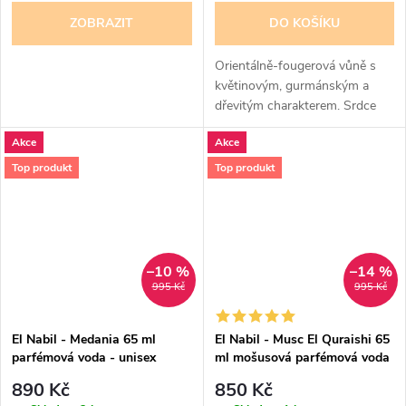
ZOBRAZIT
DO KOŠÍKU
Orientálně-fougerová vůně s
květinovým, gurmánským a
dřevitým charakterem. Srdce
parfému tvoří červené ovoce a
Akce
Akce
růže, základ doplňují karamel,
ambra, pačuli a santalové
Top produkt
Top produkt
dřevo....
–10 %
–14 %
995 Kč
995 Kč
El Nabil - Medania 65 ml
El Nabil - Musc El Quraishi 65
parfémová voda - unisex
ml mošusová parfémová voda
- pro ženy
890 Kč
850 Kč