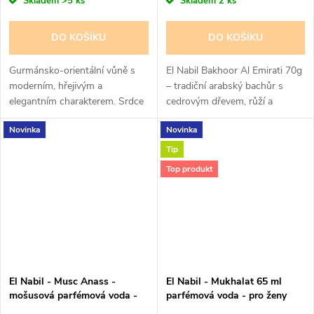
Skladem
>5 ks
Skladem
2 ks
DO KOŠÍKU
DO KOŠÍKU
Gurmánsko-orientální vůně s
El Nabil Bakhoor Al Emirati 70g
moderním, hřejivým a
– tradiční arabský bachůr s
elegantním charakterem. Srdce
cedrovým dřevem, růží a
parfému tvoří akordy jablka a
vanilkovými tóny. Luxusní a
Novinka
Novinka
růže, základ doplňuje vanilka,
dlouhotrvající vůně pro
ambra, cedrové dřevo a pačuli....
elegantní provonění domova.
Tip
Top produkt
El Nabil - Musc Anass -
El Nabil - Mukhalat 65 ml
mošusová parfémová voda -
parfémová voda - pro ženy
pro ženy 65 ml