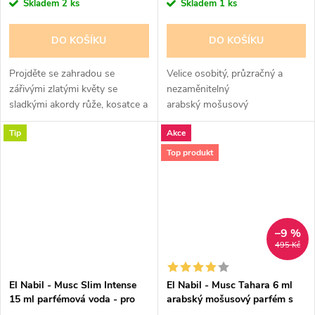
Skladem
2 ks
Skladem
1 ks
DO KOŠÍKU
DO KOŠÍKU
Projděte se zahradou se
Velice osobitý, průzračný a
zářivými zlatými květy se
nezaměnitelný
sladkými akordy růže, kosatce a
arabský mošusový
pomerančového květu. Vše
pižmový parfém pro ženy. Vůně
Tip
Akce
vylepšeno podmanivými a
čistoty a nevinosti
smyslnými ovocnými tóny.
Top produkt
Návykový a lahodný...
–9 %
495 Kč
El Nabil - Musc Slim Intense
El Nabil - Musc Tahara 6 ml
15 ml parfémová voda - pro
arabský mošusový parfém s
ženy - 50% esencí
aplikační tyčinkou - pro ženy