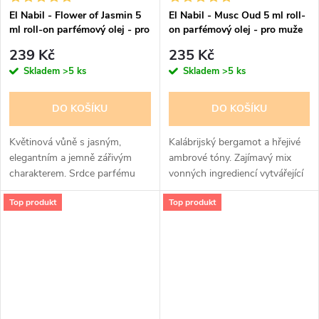
El Nabil - Flower of Jasmin 5
El Nabil - Musc Oud 5 ml roll-
ml roll-on parfémový olej - pro
on parfémový olej - pro muže
ženy
239 Kč
235 Kč
Skladem
>5 ks
Skladem
>5 ks
DO KOŠÍKU
DO KOŠÍKU
Květinová vůně s jasným,
Kalábrijský bergamot a hřejivé
elegantním a jemně zářivým
ambrové tóny. Zajímavý mix
charakterem. Srdce parfému
vonných ingrediencí vytvářející
tvoří akordy jasmínu,
velmi nevšední, rebelskou vůni
Top produkt
Top produkt
pomerančového květu a ylang-
pro charismatické muže
ylang, které vytvářejí delikátní
kytici plnou...