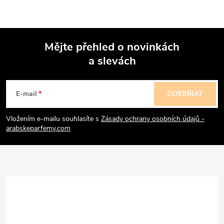
i
s
Mějte přehled o novinkách
u
a slevách
Z
á
E-mail
ODEBÍRAT
p
Vložením e-mailu souhlasíte s
Zásady ochrany osobních údajů -
arabskeparfemy.com
a
t
í