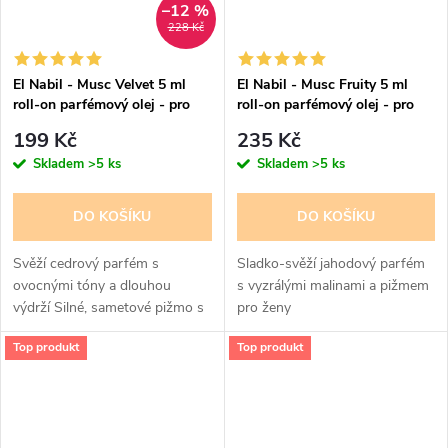
–12 %
228 Kč
El Nabil - Musc Velvet 5 ml
El Nabil - Musc Fruity 5 ml
roll-on parfémový olej - pro
roll-on parfémový olej - pro
muže
ženy
199 Kč
235 Kč
Skladem
>5 ks
Skladem
>5 ks
DO KOŠÍKU
DO KOŠÍKU
Svěží cedrový parfém s
Sladko-svěží jahodový parfém
ovocnými tóny a dlouhou
s vyzrálými malinami a pižmem
výdrží Silné, sametové pižmo s
pro ženy
orientálním nádechem. hlubší,
Top produkt
Top produkt
víc orientální méně „čistý“, víc
sexy a těžký drží...