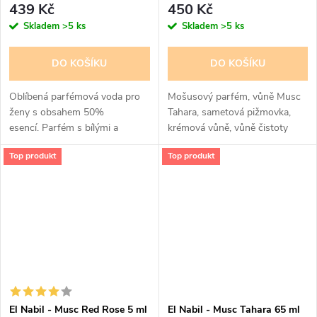
439 Kč
450 Kč
Skladem
>5 ks
Skladem
>5 ks
DO KOŠÍKU
DO KOŠÍKU
Oblíbená parfémová voda pro
Mošusový parfém, vůně Musc
ženy s obsahem 50%
Tahara, sametová pižmovka,
esencí. Parfém s bílými a
krémová vůně, vůně čistoty
pomerančovými květy na
Top produkt
Top produkt
pižmovém základě, krásná
vůně.
El Nabil - Musc Red Rose 5 ml
El Nabil - Musc Tahara 65 ml