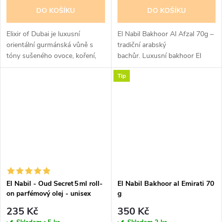
DO KOŠÍKU
DO KOŠÍKU
Elixir of Dubai je luxusní
El Nabil Bakhoor Al Afzal 70g –
orientální gurmánská vůně s
tradiční arabský
tóny sušeného ovoce, koření,
bachůr. Luxusní bakhoor El
lískového oříšku a vanilky.
Nabil Al Afzal z oudového
Tip
Hřejivá, sladká a výrazná unisex
dřeva s tóny růže, jasmínu a
parfémová voda s dlouhou
pižma. Dlouhotrvající orientální
výdrží.
vůně pro...
El Nabil - Oud Secret 5 ml roll-
El Nabil Bakhoor al Emirati 70
on parfémový olej - unisex
g
235 Kč
350 Kč