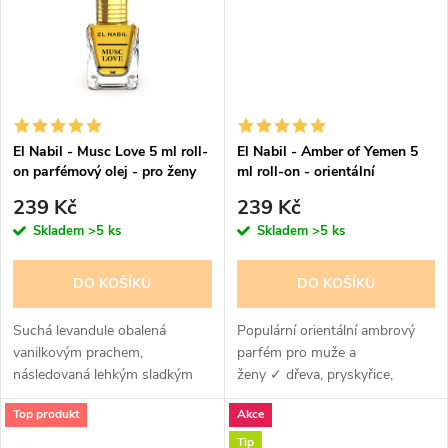
t
ů
ů
El Nabil - Musc Love 5 ml roll-
El Nabil - Amber of Yemen 5
on parfémový olej - pro ženy
ml roll-on - orientální
parfémový olej - pro ženy a
239 Kč
239 Kč
muže
Skladem
>5 ks
Skladem
>5 ks
DO KOŠÍKU
DO KOŠÍKU
Suchá levandule obalená
Populární orientální ambrový
vanilkovým prachem,
parfém pro muže a
následovaná lehkým sladkým
ženy ✓ dřeva, pryskyřice,
jasmínem a santálem
balzám a kouř
Top produkt
Akce
zaobaleným v nasládlém
vanilkovém pudru.
Tip