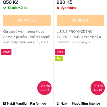
850 Kč
980 Kč
Skladem
2 ks
Vyprodáno
DO KOŠÍKU
ZOBRAZIT
Citrusová vrchní nota Musc
LUXUS PRO KAŽDÉHO
Anass z parfému činí rozhodně
KOLEKCE DUBAJ Vznešený a
svěží a dynamickou vůni, která
vzácný Oud, spojený s
se pak prosazuje díky
ušlechtilou a sofistikovanou
Akce
Akce
kořeněným tónům s
ambrou. Najdete v ní i sladkost
přítomností zázvoru v srdci.
vanilky a teplo čokolády, je
Tip
Bohatší a květinová...
určen pro...
–21 %
–20 %
190 Kč
439 Kč
El Nabil Vanilla - Parfém do
El Nabil - Musc Slim Intense