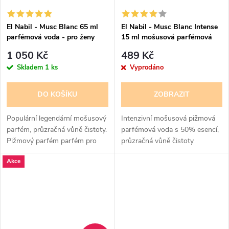
El Nabil - Musc Blanc 65 ml
El Nabil - Musc Blanc Intense
parfémová voda - pro ženy
15 ml mošusová parfémová
voda - pro ženy - 50% esencí
1 050 Kč
489 Kč
Skladem
1 ks
Vyprodáno
DO KOŠÍKU
ZOBRAZIT
Populární legendární mošusový
Intenzivní mošusová pižmová
parfém, průzračná vůně čistoty.
parfémová voda s 50% esencí,
Pižmový parfém parfém pro
průzračná vůně čistoty
ženy čisté pižmo s jemnými
Akce
květinovými a pudrovými tóny,
lehce intimní, ale stále výrazné.