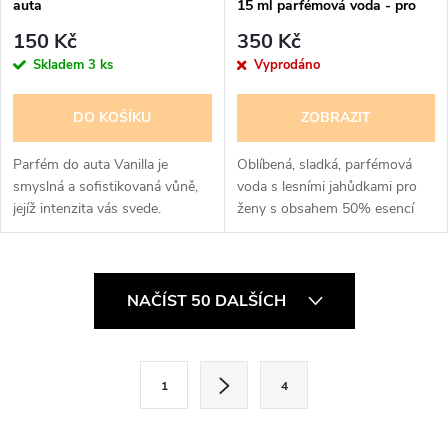
auta
15 ml parfémová voda - pro
ženy - 50% esencí -
150 Kč
350 Kč
poškozená krabička
Skladem
3 ks
Vyprodáno
DO KOŠÍKU
ZOBRAZIT
Parfém do auta Vanilla je
Oblíbená, sladká, parfémová
smyslná a sofistikovaná vůně,
voda s lesními jahůdkami pro
jejíž intenzita vás svede.
ženy s obsahem 50% esencí
O
NAČÍST 50 DALŠÍCH
v
l
S
1
4
t
á
r