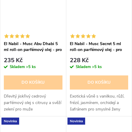
El Nabil - Musc Abu Dhabi 5
El Nabil - Musc Secret 5 ml
ml roll-on parfémový olej - pro
roll-on parfémový olej - pro
muže
ženy
235 Kč
228 Kč
Skladem
>5 ks
Skladem
>5 ks
DO KOŠÍKU
DO KOŠÍKU
Dřevitý jiskřivý cedrový
Exotická vůně s vanilkou, růží,
parfémový olej s citrusy a svěží
frézií, jasmínem, orchidejí a
zelení pro muže
šafránem pro smyslné ženy
Novinka
Novinka