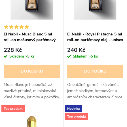
p
n
i
í
s
p
El Nabil - Musc Blanc 5 ml
El Nabil - Royal Pistache 5 ml
roll-on mošusový parfémový
roll-on parfémový olej - unisex
p
olej - pro ženy
r
228 Kč
240 Kč
r
Skladem
>5 ks
Skladem
>5 ks
o
o
DO KOŠÍKU
DO KOŠÍKU
d
d
Musc Blanc je heboučká, až
Orientálně-gurmánská vůně s
u
mazlivě přítulná, miminkovská
jemně sladkým, krémovým a
vůně čistoty, intimity a pokožky,
ambrózním charakterem. Srdce
u
s velikou výdrží.
parfému tvoří pistácie a bílé
k
Top produkt
Novinka
Nejprodávanější mošusový olej,
květiny, doplněné vanilkou,
k
musk, pižmový parfém.
karamelem a santalovým
Top produkt
t
Průzračná vůně...
dřevem. Hravá...