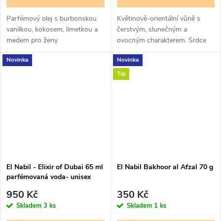
Parfémový olej s burbonskou
Květinově-orientální vůně s
vanilkou, kokosem, limetkou a
čerstvým, slunečným a
medem pro ženy
ovocným charakterem. Srdce
parfému tvoří černý rybíz,
Novinka
Novinka
levandule a bílé květiny, základ
doplňují ambra, pižmo a vanilka.
Tip
Svěží,...
El Nabil - Elixir of Dubai 65 ml
El Nabil Bakhoor al Afzal 70 g
parfémovaná voda- unisex
950 Kč
350 Kč
Skladem
3 ks
Skladem
1 ks