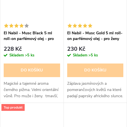
El Nabil - Musc Black 5 ml
El Nabil - Musc Gold 5 ml roll-
roll-on parfémový olej - pro
on parfémový olej - pro ženy
ženy a muže - černé pižmo
228 Kč
230 Kč
Skladem
>5 ks
Skladem
>5 ks
DO KOŠÍKU
DO KOŠÍKU
Magické a tajemné aroma
Záplava jasmínových a
černého pižma. Velmi orientální
pomerančových květů na které
vůně. Pro muže i ženy. tmavší,
padají paprsky afrického slunce.
hlubší pižmová interpretace
Radostný, opojný parfém pro
Top produkt
ženy Teplé pižmo s ambrou,
výrazné a sladší....