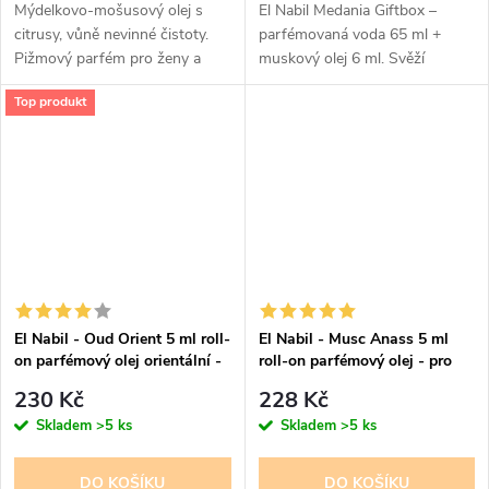
Mýdelkovo-mošusový olej s
El Nabil Medania Giftbox –
citrusy, vůně nevinné čistoty.
parfémovaná voda 65 ml +
Pižmový parfém pro ženy a
muskový olej 6 ml. Svěží
dívky.
ovocně-květinová vůně s tóny
Top produkt
kokosu, hrušky a červeného
ovoce, zakončená karamelem,
ambrou a...
El Nabil - Oud Orient 5 ml roll-
El Nabil - Musc Anass 5 ml
on parfémový olej orientální -
roll-on parfémový olej - pro
pro ženy a muže
ženy
230 Kč
228 Kč
Skladem
>5 ks
Skladem
>5 ks
DO KOŠÍKU
DO KOŠÍKU