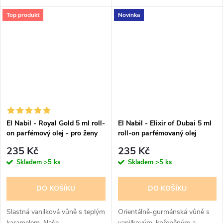
parfémový olej - mošus - pro
pižmový parfém pro ženy. Vůně
Top produkt
Novinka
ženy Musc Blanc - El Nabil -
čistoty a nevinosti
parfém | arabskeparfemy.com...
El Nabil - Royal Gold 5 ml roll-
El Nabil - Elixir of Dubai 5 ml
on parfémový olej - pro ženy
roll-on parfémovaný olej
235 Kč
235 Kč
Skladem
>5 ks
Skladem
>5 ks
DO KOŠÍKU
DO KOŠÍKU
Slastná vanilková vůně s teplým
Orientálně-gurmánská vůně s
karamelem. Naše
vanilkovým, kořeněným a