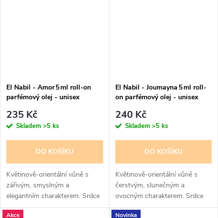
El Nabil - Amor 5 ml roll-on
El Nabil - Joumayna 5 ml roll-
parfémový olej - unisex
on parfémový olej - unisex
235 Kč
240 Kč
Skladem
>5 ks
Skladem
>5 ks
DO KOŠÍKU
DO KOŠÍKU
Květinově-orientální vůně s
Květinově-orientální vůně s
zářivým, smyslným a
čerstvým, slunečným a
elegantním charakterem. Srdce
ovocným charakterem. Srdce
parfému tvoří akordy tuberózy
parfému tvoří černý rybíz,
Akce
Novinka
a pomerančového květu, základ
levandule a bílé květiny, základ