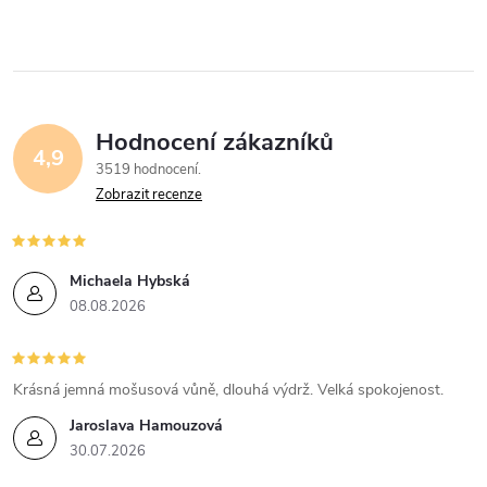
d
á
a
n
k
c
o
í
v
Hodnocení zákazníků
4,9
á
p
3519 hodnocení
n
Zobrazit recenze
r
í
v
Michaela Hybská
k
08.08.2026
y
v
Krásná jemná mošusová vůně, dlouhá výdrž. Velká spokojenost.
Jaroslava Hamouzová
ý
30.07.2026
p