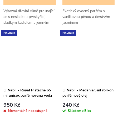
Výrazná dřevitá vůně prolínající
Exotický ovocný parfém s
se s nesladkou pryskyřicí,
vanilkovou pěnou a čerstvým
sladkým kadidlem a jemným
jasmínem
oudem. Pro muže a ženy
Novinka
Novinka
El Nabil - Royal Pistache 65
El Nabil - Medania 5 ml roll-on
ml unisex parfémovaná voda
parfémový olej
950 Kč
240 Kč
Momentálně nedostupné
Skladem
>5 ks