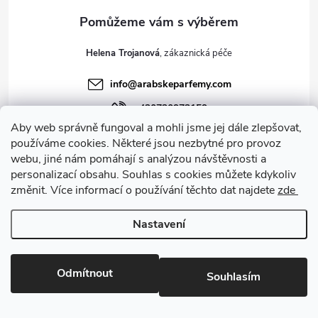
Helena Trojanová
info
@
arabskeparfemy.com
+420720973159
Aby web správně fungoval a mohli jsme jej dále zlepšovat,
Arabské Parfémy Kashkha
používáme cookies. Některé jsou nezbytné pro provoz
arabskeparfemy_kashkha
webu, jiné nám pomáhají s analýzou návštěvnosti a
personalizací obsahu. Souhlas s cookies můžete kdykoliv
změnit. Více informací o používání těchto dat najdete
zde
Nastavení
Odmítnout
Souhlasím