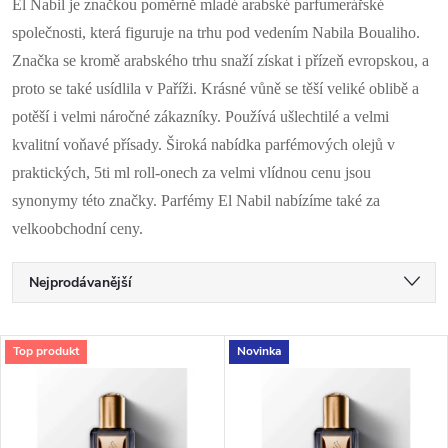
El Nabil je značkou poměrně mladé arabské parfumerářské
společnosti, která figuruje na trhu pod vedením Nabila Boualiho.
Značka se kromě arabského trhu snaží získat i přízeň evropskou, a
proto se také usídlila v Paříži. Krásné vůně se těší veliké oblibě a
potěší i velmi náročné zákazníky. Používá ušlechtilé a velmi
kvalitní voňavé přísady. Široká nabídka parfémových olejů v
praktických, 5ti ml roll-onech za velmi vlídnou cenu jsou
synonymy této značky.
Parfémy El Nabil nabízíme také za
velkoobchodní ceny.
Ř
Nejprodávanější
a
Nejlevnější
V
Top produkt
Novinka
Nejdražší
z
ý
Abecedně
e