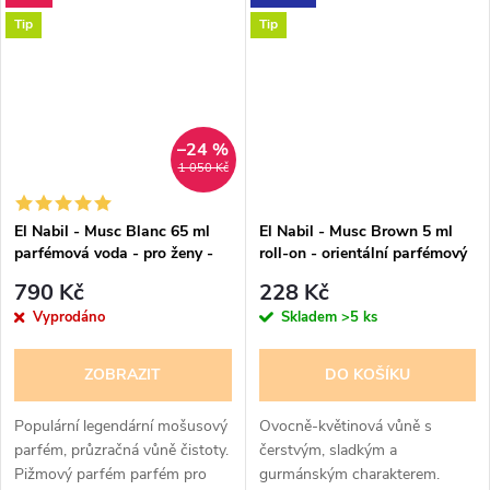
doplňuje vetiver, pačuli a
doplňují ambra, pižmo a vanilka.
Tip
Tip
vanilka....
Svěží,...
–24 %
1 050 Kč
El Nabil - Musc Blanc 65 ml
El Nabil - Musc Brown 5 ml
parfémová voda - pro ženy -
roll-on - orientální parfémový
lehce poškozená krabička
olej - pro ženy a muže
790 Kč
228 Kč
Vyprodáno
Skladem
>5 ks
ZOBRAZIT
DO KOŠÍKU
Populární legendární mošusový
Ovocně-květinová vůně s
parfém, průzračná vůně čistoty.
čerstvým, sladkým a
Pižmový parfém parfém pro
gurmánským charakterem.