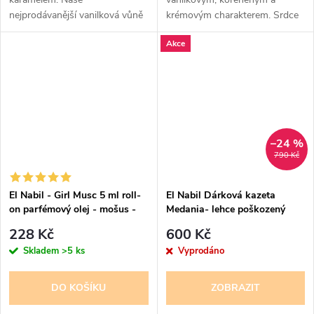
nejprodávanější vanilková vůně
krémovým charakterem. Srdce
parfému tvoří plody, frangipani
Akce
a kořeněné tóny, základ doplňují
vanilka, lískový ořech a ambra....
–24 %
790 Kč
El Nabil - Girl Musc 5 ml roll-
El Nabil Dárková kazeta
on parfémový olej - mošus -
Medania- lehce poškozený
pro ženy
obal
228 Kč
600 Kč
Skladem
>5 ks
Vyprodáno
DO KOŠÍKU
ZOBRAZIT