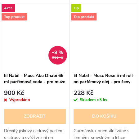
ženy
Srdce parfému tvoří růže a
Akce
Tip
jasmín, doplněné akordy jablek,
červeného ovoce a citrusů,
Top produkt
Top produkt
základ zakončuje pižmo....
–9 %
990 Kč
El Nabil - Musc Abu Dhabi 65
El Nabil - Musc Rose 5 ml roll-
ml parfémová voda - pro muže
on parfémový olej - pro ženy
900 Kč
228 Kč
Vyprodáno
Skladem
>5 ks
ZOBRAZIT
DO KOŠÍKU
Dřevitý jiskřivý cedrový parfém
Gurmánsko-orientální vůně s
s citrusy a svěží zelení pro
jemným, smyslným a lehce