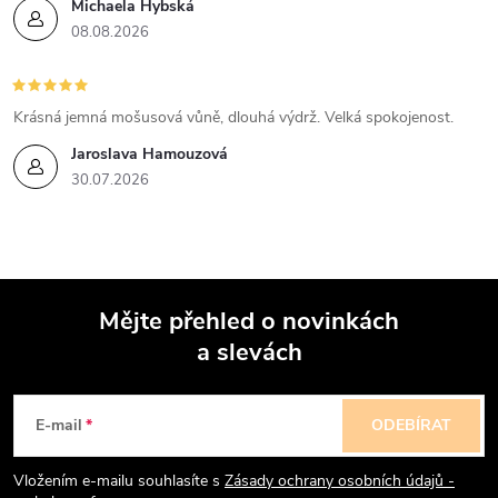
Michaela Hybská
08.08.2026
Krásná jemná mošusová vůně, dlouhá výdrž. Velká spokojenost.
Jaroslava Hamouzová
30.07.2026
Mějte přehled o novinkách
a slevách
Z
á
E-mail
ODEBÍRAT
p
Vložením e-mailu souhlasíte s
Zásady ochrany osobních údajů -