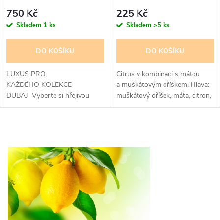
ženy i muže - lehce poškozená
muže
750 Kč
225 Kč
krabička
Skladem
1 ks
Skladem
>5 ks
DO KOŠÍKU
DO KOŠÍKU
LUXUS PRO
Citrus v kombinaci s mátou
KAŽDÉHO KOLEKCE
a muškátovým oříškem. Hlava:
DUBAJ Vyberte si hřejivou
muškátový oříšek, máta, citron,
vůni, která vám nepochybně
pomeranč, grapefruitSrdce :
připomene Blízký východ.
jasmín, cedrové dřevo, vetiver,
Pikantní citrusové tóny se
zázvorZáklad: labdanum,...
O
úžasně mísí s teplými...
v
l
á
d