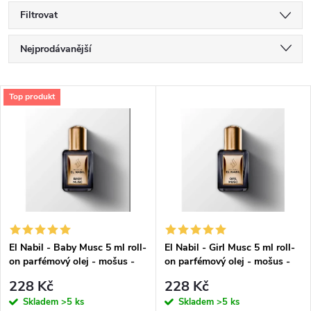
Filtrovat
Ř
Nejprodávanější
a
Nejlevnější
V
Top produkt
Nejdražší
z
ý
Abecedně
e
p
n
i
í
s
p
El Nabil - Baby Musc 5 ml roll-
El Nabil - Girl Musc 5 ml roll-
on parfémový olej - mošus -
on parfémový olej - mošus -
p
pro ženy
pro ženy
r
228 Kč
228 Kč
r
Skladem
>5 ks
Skladem
>5 ks