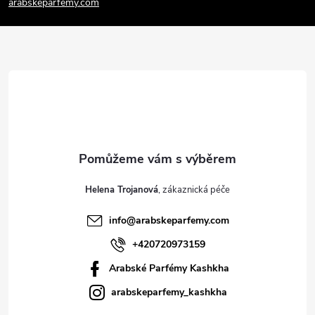
arabskeparfemy.com
a
t
í
Helena Trojanová
info
@
arabskeparfemy.com
+420720973159
Arabské Parfémy Kashkha
arabskeparfemy_kashkha