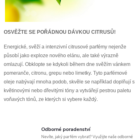
a
c
í
OSVĚŽTE SE POŘÁDNOU DÁVKOU CITRUSŮ!
p
Energické, svěží a intenzivní citrusové parfémy nejenže
působí jako exploze nového elánu, ale také výrazně
r
omlazují. Obklopte se kdykoli během dne svěžím vánkem
v
pomeranče, citronu, grepu nebo limetky. Tyto parfémové
k
oleje nabývají mnoha podob, skvěle se například doplňují s
květinovými nebo dřevitými tóny a vytvářejí pestrou paletu
y
voňavých tónů, ze kterých si vybere každý.
v
ý
Odborné poradenství
p
Nevíte, jaký parfém vybrat? Využijte naše odborné