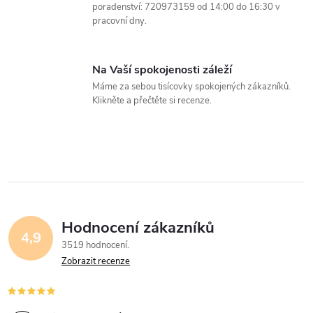
poradenství: 720973159 od 14:00 do 16:30 v
i
pracovní dny.
s
u
Na Vaší spokojenosti záleží
Máme za sebou tisícovky spokojených zákazníků.
Klikněte a přečtěte si recenze.
Hodnocení zákazníků
4,9
3519 hodnocení
Zobrazit recenze