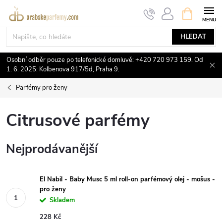
Přejít
NÁKUPNÍ
KOŠÍK
na
obsah
HLEDAT
Osobní odběr pouze po telefonické domluvě: +420 720 973 159. Od
1. 6. 2025: Kolbenova 917/5d, Praha 9.
Parfémy pro ženy
Citrusové parfémy
Nejprodávanější
El Nabil - Baby Musc 5 ml roll-on parfémový olej - mošus -
pro ženy
Skladem
228 Kč