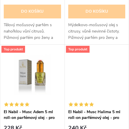
o
o
DO KOŠÍKU
DO KOŠÍKU
d
d
Tělový mošusový parfém s
Mýdelkovo-mošusový olej s
u
nahořklou vůní citrusů.
citrusy, vůně nevinné čistoty.
Pižmový parfém pro ženy a
Pižmový parfém pro ženy a
u
dívky. parfémový olej, hodně
dívky.
k
Top produkt
Top produkt
intenzivní „skin-like“
k
moschusové pižmo
t
t
ů
ů
El Nabil - Musc Adem 5 ml
El Nabil - Musc Halima 5 ml
roll-on parfémový olej - pro
roll-on parfémový olej - pro
muže a ženy
ženy
228 Kč
240 Kč