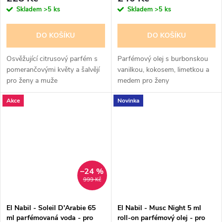
Skladem
>5 ks
Skladem
>5 ks
DO KOŠÍKU
DO KOŠÍKU
Osvěžující citrusový parfém s
Parfémový olej s burbonskou
pomerančovými květy a šalvějí
vanilkou, kokosem, limetkou a
pro ženy a muže
medem pro ženy
Akce
Novinka
–24 %
999 Kč
El Nabil - Soleil D'Arabie 65
El Nabil - Musc Night 5 ml
ml parfémovaná voda - pro
roll-on parfémový olej - pro