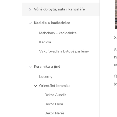
Vůně do bytu, auta i kanceláře
í
Kadidla a kadidelnice
Mabchary - kadidelnice
r
S
Kadidla
S
Vykuřovadla a bytové parfémy
t
n
Keramika a jiné
Lucerny
Ú
j
Orientální keramika
Dekor Aurelis
Dekor Hera
i
Dekor Nérés