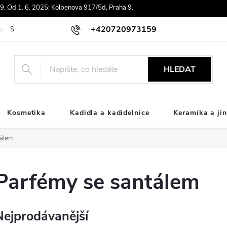
. Od 1. 6. 2025: Kolbenova 917/5d, Praha 9.
+420720973159
Souhlas se zpracováním osobních údajů
Doprava
Platby ComGat
HLEDAT
Kosmetika
Kadidla a kadidelnice
Keramika a jin
tálem
Parfémy se santálem
Nejprodávanější