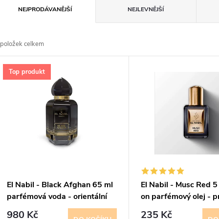
Ř
NEJPRODÁVANĚJŠÍ
NEJLEVNĚJŠÍ
a
položek celkem
z
V
Top produkt
e
ý
n
p
p
s
r
p
El Nabil - Black Afghan 65 ml
El Nabil - Musc Red 5 
o
parfémová voda - orientální
on parfémový olej - 
r
a ženy
980 Kč
235 Kč