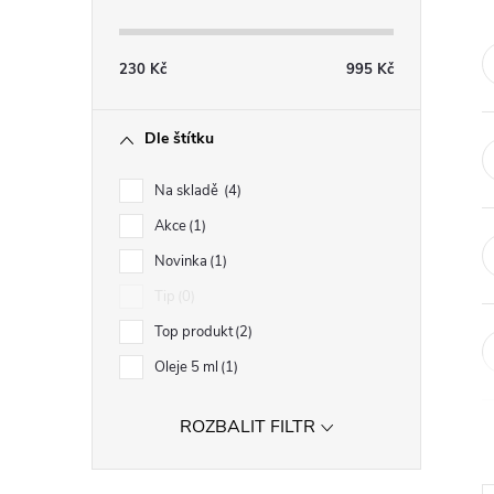
s
t
230
Kč
995
Kč
r
Dle štítku
a
Na skladě
4
n
Akce
1
Novinka
1
n
Tip
0
í
Top produkt
2
Oleje 5 ml
1
p
ROZBALIT FILTR
a