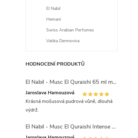
El Nabil
Hemani
Swiss Arabian Perfumes
Vatika Dermoviva
HODNOCENÍ PRODUKTŮ
El Nabil - Musc El Quraishi 65 ml mošusová parfémová voda - pro ženy
Jaroslava Hamouzová
Krásná mošusová pudrová vůně, dlouhá
výdrž.
El Nabil - Musc El Quraishi Intense 15 ml parfémová voda - pro ženy - 50% esencí
Jaroslava Hamouzová