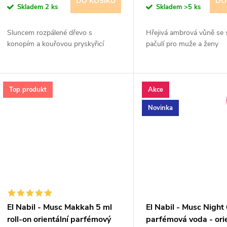
d
DO KOŠÍKU
DO
Skladem
2 ks
Skladem
>5 ks
o
u
Sluncem rozpálené dřevo s
Hřejivá ambrová vůně se 
d
konopím a kouřovou pryskyřicí
pačulí pro muže a ženy
k
u
t
k
Top produkt
Akce
ů
Novinka
t
ů
El Nabil - Musc Makkah 5 ml
El Nabil - Musc Night
roll-on orientální parfémový
parfémová voda - orie