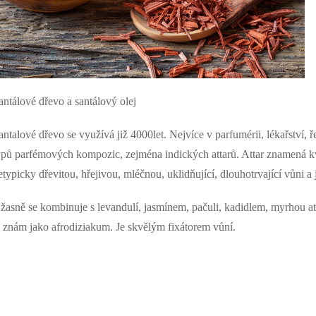
c
p
antálové dřevo a santálový olej
v
antalové dřevo se využívá již 4000let. Nejvíce v parfumérii, lékařství, 
k
ypů parfémových kompozic, zejména indických attarů. Attar znamená k
etypicky dřevitou, hřejivou, mléčnou, uklidňující, dlouhotrvající vůni 
y
v
žasně se kombinuje s levandulí, jasmínem, pačuli, kadidlem, myrhou 
e znám jako afrodiziakum. Je skvělým fixátorem vůní.
ý
p