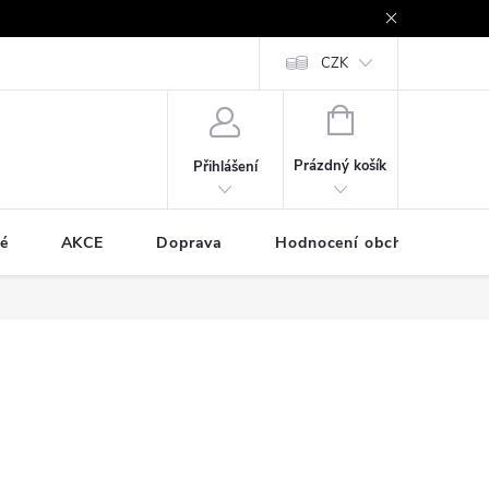
e - platby kartou a online
Vrácení zboží a reklamace
CZK
Cookies
NÁKUPNÍ
KOŠÍK
Prázdný košík
Přihlášení
é
AKCE
Doprava
Hodnocení obchodu