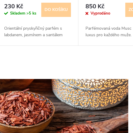
olej - pro ženy a muže
230 Kč
850 Kč
DO KOŠÍKU
Z
Skladem
>5 ks
Vyprodáno
Orientální pryskyřičný parfém s
Parfémovaná voda Musc N
labdanem, jasmínem a santálem
luxus pro každého muže.
O
v
á
d
a