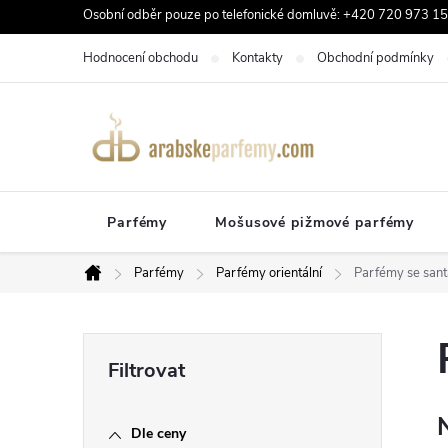
Přejít
Osobní odběr pouze po telefonické domluvě: +420 720 973 159
na
Hodnocení obchodu
Kontakty
Obchodní podmínky
obsah
Parfémy
Mošusové pižmové parfémy
Parfémy
Parfémy orientální
Parfémy se san
Domů
P
o
Dle ceny