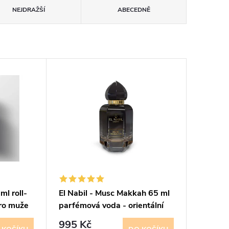
NEJDRAŽŠÍ
ABECEDNĚ
ml roll-
El Nabil - Musc Makkah 65 ml
pro muže
parfémová voda - orientální
995 Kč