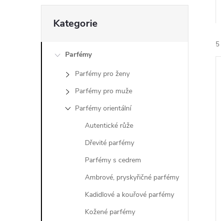
n
Přeskočit
e
Kategorie
kategorie
5
l
Parfémy
Parfémy pro ženy
Parfémy pro muže
Parfémy orientální
í
Autentické růže
i
Dřevité parfémy
Parfémy s cedrem
Ambrové, pryskyřičné parfémy
Kadidlové a kouřové parfémy
Kožené parfémy