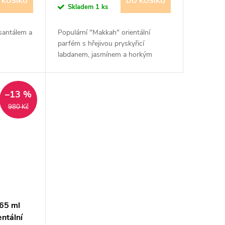
 KOŠÍKU
DO KOŠÍKU
Skladem
1 ks
santálem a
Populární "Makkah" orientální
parfém s hřejivou pryskyřicí
labdanem, jasmínem a horkým
santálem.
–13 %
980 Kč
 65 ml
ntální