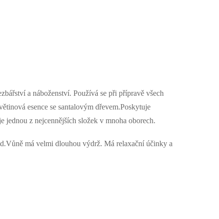
řezbářství a náboženství. Používá se při přípravě všech
větinová esence se santalovým dřevem.Poskytuje
a je jednou z nejcennějších složek v mnoha oborech.
atd.Vůně má velmi dlouhou výdrž. Má relaxační účinky a