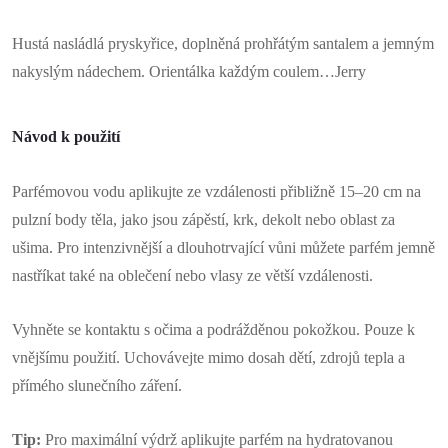
Hustá nasládlá pryskyřice, doplněná prohřátým santalem a jemným
nakyslým nádechem. Orientálka každým coulem…Jerry
Návod k použití
Parfémovou vodu aplikujte ze vzdálenosti přibližně 15–20 cm na
pulzní body těla, jako jsou zápěstí, krk, dekolt nebo oblast za
ušima. Pro intenzivnější a dlouhotrvající vůni můžete parfém jemně
nastříkat také na oblečení nebo vlasy ze větší vzdálenosti.
Vyhněte se kontaktu s očima a podrážděnou pokožkou. Pouze k
vnějšímu použití. Uchovávejte mimo dosah dětí, zdrojů tepla a
přímého slunečního záření.
Tip:
Pro maximální výdrž aplikujte parfém na hydratovanou