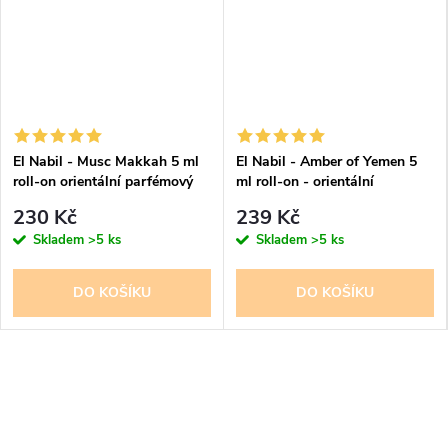
El Nabil - Musc Makkah 5 ml
El Nabil - Amber of Yemen 5
roll-on orientální parfémový
ml roll-on - orientální
olej - pro ženy a muže
parfémový olej - pro ženy a
230 Kč
239 Kč
muže
Skladem
>5 ks
Skladem
>5 ks
DO KOŠÍKU
DO KOŠÍKU