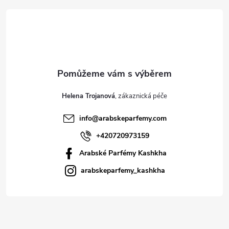
t
í
Helena Trojanová
info
@
arabskeparfemy.com
+420720973159
Arabské Parfémy Kashkha
arabskeparfemy_kashkha