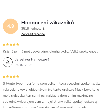
Hodnocení zákazníků
4,9
3518 hodnocení
Zobrazit recenze
Krásná jemná mošusová vůně, dlouhá výdrž. Velká spokojenost.
Jaroslava Hamouzová
30.07.2026
S týmto typom parfemu som celkom teda veeeelmi spokojna. Uz
vela vela rokov si objednávam iva tento druh,ale Musk Love to je
moja srdcovka, ten sa mi pci najviac a dom s nim maximálne
spokojná.Vyjadrujem vam z mojej strany veľkú spokojnosť,ale aj
konkrétnemu typu parfemu dávam až maximálnu hranicu