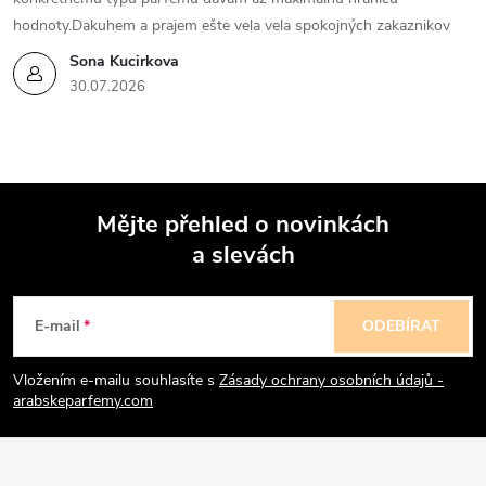
hodnoty.Dakuhem a prajem ešte vela vela spokojných zakaznikov
Sona Kucirkova
30.07.2026
Mějte přehled o novinkách
a slevách
Z
á
E-mail
ODEBÍRAT
p
Vložením e-mailu souhlasíte s
Zásady ochrany osobních údajů -
arabskeparfemy.com
a