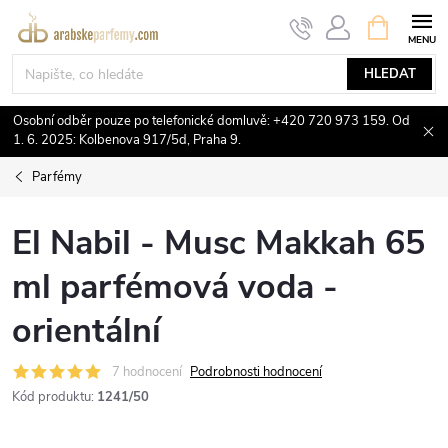
Přejít
NÁKUPNÍ
KOŠÍK
na
obsah
HLEDAT
Osobní odběr pouze po telefonické domluvě: +420 720 973 159. Od
1. 6. 2025: Kolbenova 917/5d, Praha 9.
Parfémy
El Nabil - Musc Makkah 65
ml parfémová voda -
orientální
7 hodnocení
Podrobnosti hodnocení
Kód produktu:
1241/50