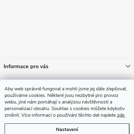
Informace pro vás
Přijímáme online platby
Aby web správně fungoval a mohli jsme jej dále zlepšovat,
používáme cookies. Některé jsou nezbytné pro provoz
webu, jiné nám pomáhají s analýzou návštěvnosti a
personalizací obsahu. Souhlas s cookies můžete kdykoliv
změnit. Více informací o používání těchto dat najdete
zde
Zajímavosti ze světa vůní
Nastavení