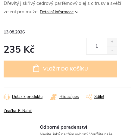
Dřevitý jiskřivý cedrový parfémový olej s citrusy a svěží
zelení pro muže
Detailní informace
13.08.2026
235 Kč
Měrná
cena:
VLOŽIT DO KOŠÍKU
Dotaz k produktu
Hlídací pes
Sdílet
Značka:
El Nabil
Odborné poradenství
Nevíte, jaký parfém vybrat? Využijte naše