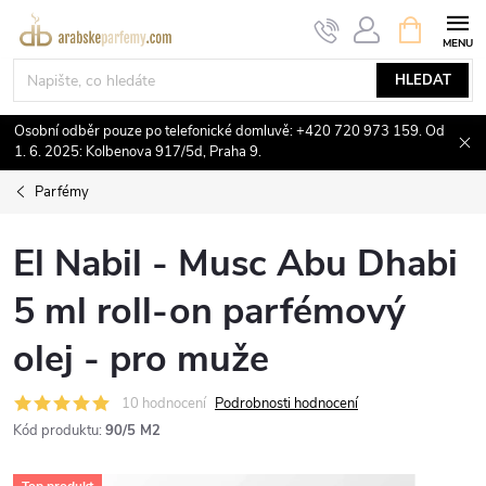
Přejít
NÁKUPNÍ
KOŠÍK
na
obsah
HLEDAT
Osobní odběr pouze po telefonické domluvě: +420 720 973 159. Od
1. 6. 2025: Kolbenova 917/5d, Praha 9.
Parfémy
El Nabil - Musc Abu Dhabi
5 ml roll-on parfémový
olej - pro muže
10 hodnocení
Podrobnosti hodnocení
Kód produktu:
90/5 M2