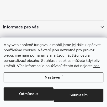
Informace pro vás
Přijímáme online platby
Aby web správně fungoval a mohli jsme jej dále zlepšovat,
používáme cookies. Některé jsou nezbytné pro provoz
webu, jiné nám pomáhají s analýzou návštěvnosti a
personalizací obsahu. Souhlas s cookies můžete kdykoliv
změnit. Více informací o používání těchto dat najdete
zde
Zajímavosti ze světa vůní
Nastavení
Copyright 2026
arabskeparfemy.com
. Všechna práva vyhrazena.
Upravit
nastavení cookies
Odmítnout
Souhlasím
Vytvořil Shoptet