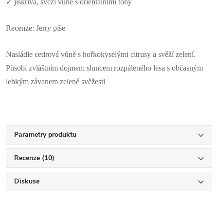
✓
jiskřivá, svěží vůně s orientálními tóny
Recenze: Jerry píše
Nasládle cedrová vůně s hořkokyselými citrusy a svěží zelení.
Působí zvláštním dojmem sluncem rozpáleného lesa s občasným
lehkým závanem zelené svěžesti
Parametry produktu
Recenze (10)
Diskuse