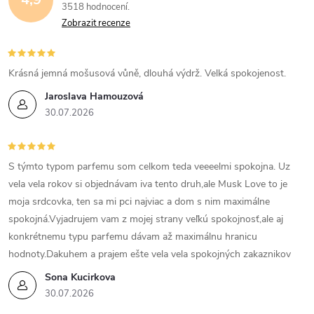
3518 hodnocení
Zobrazit recenze
Krásná jemná mošusová vůně, dlouhá výdrž. Velká spokojenost.
Jaroslava Hamouzová
30.07.2026
S týmto typom parfemu som celkom teda veeeelmi spokojna. Uz
vela vela rokov si objednávam iva tento druh,ale Musk Love to je
moja srdcovka, ten sa mi pci najviac a dom s nim maximálne
spokojná.Vyjadrujem vam z mojej strany veľkú spokojnosť,ale aj
konkrétnemu typu parfemu dávam až maximálnu hranicu
hodnoty.Dakuhem a prajem ešte vela vela spokojných zakaznikov
Sona Kucirkova
30.07.2026