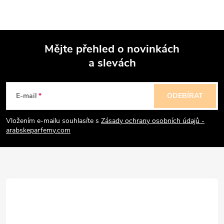
Mějte přehled o novinkách
a slevách
Z
á
E-mail
ODEBÍRAT
p
Vložením e-mailu souhlasíte s
Zásady ochrany osobních údajů -
arabskeparfemy.com
a
t
í