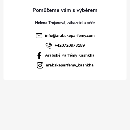
Helena Trojanová
info
@
arabskeparfemy.com
+420720973159
Arabské Parfémy Kashkha
arabskeparfemy_kashkha