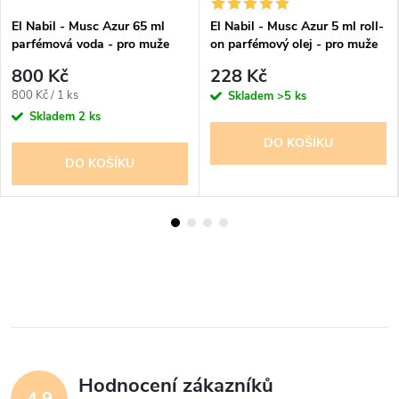
El Nabil - Musc Azur 65 ml
El Nabil - Musc Azur 5 ml roll-
parfémová voda - pro muže
on parfémový olej - pro muže
800 Kč
228 Kč
Měrná
800 Kč / 1 ks
Skladem
>5 ks
cena:
Skladem
2 ks
DO KOŠÍKU
DO KOŠÍKU
Hodnocení zákazníků
4,9