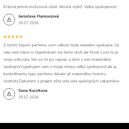
Krásná jemná mošusová vůně, dlouhá výdrž. Velká spokojenost.
Jaroslava Hamouzová
30.07.2026
S týmto typom parfemu som celkom teda veeeelmi spokojna. Uz
vela vela rokov si objednávam iva tento druh,ale Musk Love to je
moja srdcovka, ten sa mi pci najviac a dom s nim maximálne
spokojná.Vyjadrujem vam z mojej strany veľkú spokojnosť,ale aj
konkrétnemu typu parfemu dávam až maximálnu hranicu
hodnoty.Dakuhem a prajem ešte vela vela spokojných zakaznikov
Sona Kucirkova
30.07.2026