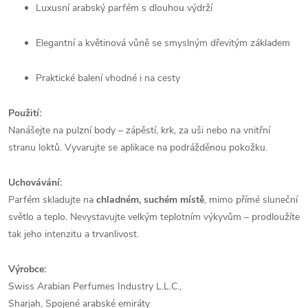
Luxusní arabský parfém s dlouhou výdrží
Elegantní a květinová vůně se smyslným dřevitým základem
Praktické balení vhodné i na cesty
Použití:
Nanášejte na pulzní body – zápěstí, krk, za uši nebo na vnitřní
stranu loktů. Vyvarujte se aplikace na podrážděnou pokožku.
Uchovávání:
Parfém skladujte na
chladném, suchém místě
, mimo přímé sluneční
světlo a teplo. Nevystavujte velkým teplotním výkyvům – prodloužíte
tak jeho intenzitu a trvanlivost.
Výrobce:
Swiss Arabian Perfumes Industry L.L.C.,
Sharjah, Spojené arabské emiráty