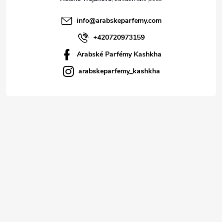
info
@
arabskeparfemy.com
+420720973159
Arabské Parfémy Kashkha
arabskeparfemy_kashkha