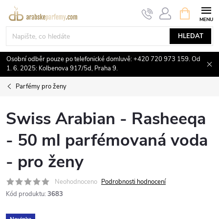
Přejít
NÁKUPNÍ
KOŠÍK
na
obsah
HLEDAT
Osobní odběr pouze po telefonické domluvě: +420 720 973 159. Od
1. 6. 2025: Kolbenova 917/5d, Praha 9.
Parfémy pro ženy
Swiss Arabian - Rasheeqa
- 50 ml parfémovaná voda
- pro ženy
Neohodnoceno
Podrobnosti hodnocení
Kód produktu:
3683