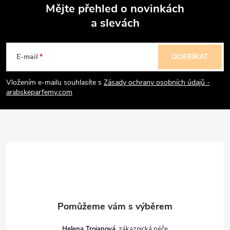
Mějte přehled o novinkách
a slevách
Z
á
E-mail
ODEBÍRAT
p
Vložením e-mailu souhlasíte s
Zásady ochrany osobních údajů -
arabskeparfemy.com
a
t
í
Helena Trojanová