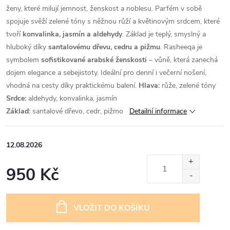
ženy, které milují jemnost, ženskost a noblesu. Parfém v sobě
spojuje svěží zelené tóny s něžnou růží a květinovým srdcem, které
tvoří
konvalinka, jasmín a aldehydy
. Základ je teplý, smyslný a
hluboký díky
santalovému dřevu, cedru a pižmu
.
Rasheeqa je
symbolem
sofistikované arabské ženskosti
– vůně, která zanechá
dojem elegance a sebejistoty. Ideální pro denní i večerní nošení,
vhodná na cesty díky praktickému balení.
Hlava:
růže, zelené tóny
Srdce:
aldehydy, konvalinka, jasmín
Základ:
santalové dřevo, cedr, pižmo
Detailní informace
12.08.2026
950 Kč
Měrná
cena:
VLOŽIT DO KOŠÍKU