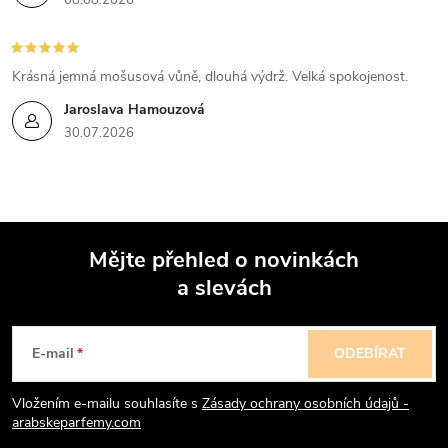
08.08.2026
Krásná jemná mošusová vůně, dlouhá výdrž. Velká spokojenost.
Jaroslava Hamouzová
30.07.2026
Mějte přehled o novinkách
a slevách
Z
á
E-mail
ODEBÍRAT
p
Vložením e-mailu souhlasíte s
Zásady ochrany osobních údajů -
arabskeparfemy.com