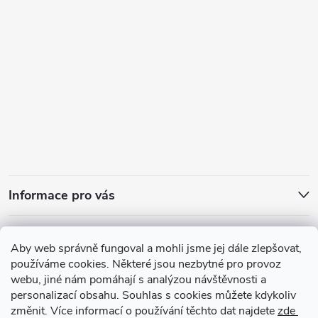
Informace pro vás
Přijímáme online platby
Aby web správně fungoval a mohli jsme jej dále zlepšovat,
používáme cookies. Některé jsou nezbytné pro provoz
webu, jiné nám pomáhají s analýzou návštěvnosti a
personalizací obsahu. Souhlas s cookies můžete kdykoliv
změnit. Více informací o používání těchto dat najdete
zde
Zajímavosti ze světa vůní