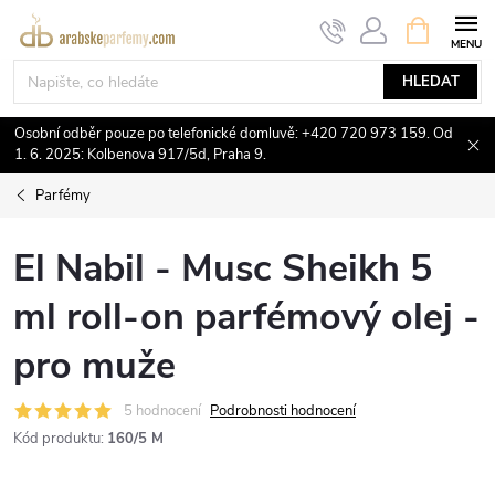
Přejít
NÁKUPNÍ
KOŠÍK
na
obsah
HLEDAT
Osobní odběr pouze po telefonické domluvě: +420 720 973 159. Od
1. 6. 2025: Kolbenova 917/5d, Praha 9.
Parfémy
El Nabil - Musc Sheikh 5
ml roll-on parfémový olej -
pro muže
5 hodnocení
Podrobnosti hodnocení
Kód produktu:
160/5 M