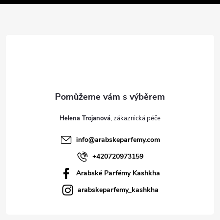
a
t
í
Helena Trojanová
info
@
arabskeparfemy.com
+420720973159
Arabské Parfémy Kashkha
arabskeparfemy_kashkha