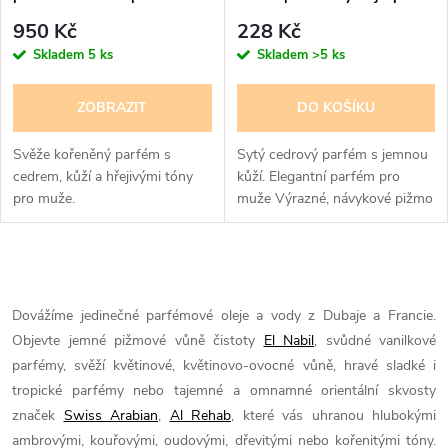
muže
950 Kč
228 Kč
Skladem
5 ks
Skladem
>5 ks
ZOBRAZIT
DO KOŠÍKU
Svěže kořeněný parfém s
Sytý cedrový parfém s jemnou
cedrem, kůží a hřejivými tóny
kůží. Elegantní parfém pro
pro muže.
muže Výrazné, návykové pižmo
s moderním twistem.
modernější, ale pořád intenzivní
víc „parfémové“ než...
O
v
Dovážíme jedinečné parfémové oleje a vody z Dubaje a Francie.
Objevte jemné pižmové vůně čistoty
El Nabil
, svůdné vanilkové
l
parfémy, svěží květinové, květinovo-ovocné vůně, hravé sladké i
á
tropické parfémy nebo tajemné a omnamné orientální skvosty
značek
Swiss Arabian
,
Al Rehab
, které vás uhranou hlubokými
d
ambrovými, kouřovými, oudovými, dřevitými nebo kořenitými tóny.