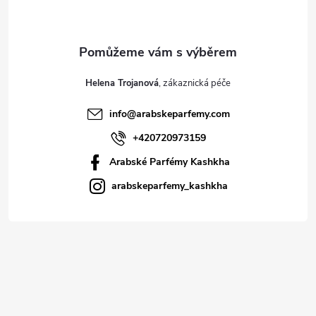
Helena Trojanová
info
@
arabskeparfemy.com
+420720973159
Arabské Parfémy Kashkha
arabskeparfemy_kashkha