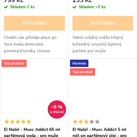
799 Kč
235 Kč
Skladem
2 ks
Skladem
>5 ks
DO KOŠÍKU
DO KOŠÍKU
Cheikh vás přiměje plout po
Velmi svůdný svěže hřejivý
řece medu lemované
kořeněný smyslný bylinný
pomerančovníky. Unisex.
parfém pro muže
Top produkt
Novinka
Top produkt
–9 %
1 050 Kč
El Nabil - Musc Addict 65 ml
El Nabil - Musc Addict 5 ml
parfémová voda - pro muže
roll-on parfémový olej - pro