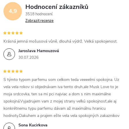
i
Hodnocení zákazníků
4,9
3518 hodnocení
s
Zobrazit recenze
u
Krásná jemná mošusová vůně, dlouhá výdrž. Velká spokojenost.
Jaroslava Hamouzová
30.07.2026
S týmto typom parfemu som celkom teda veeeelmi spokojna. Uz
vela vela rokov si objednávam iva tento druh,ale Musk Love to je
moja srdcovka, ten sa mi pci najviac a dom s nim maximálne
spokojná.Vyjadrujem vam z mojej strany veľkú spokojnosť,ale aj
konkrétnemu typu parfemu dávam až maximálnu hranicu
hodnoty.Dakuhem a prajem ešte vela vela spokojných zakaznikov
Sona Kucirkova