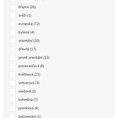
hřejivá
26
svěží
1
evropská
72
bylinná
4
orientální
20
dřevitá
17
jemně orientální
32
pomerančová
6
květinová
21
vetiverová
3
medová
3
kořeněná
7
jasmínová
4
balzamické
1