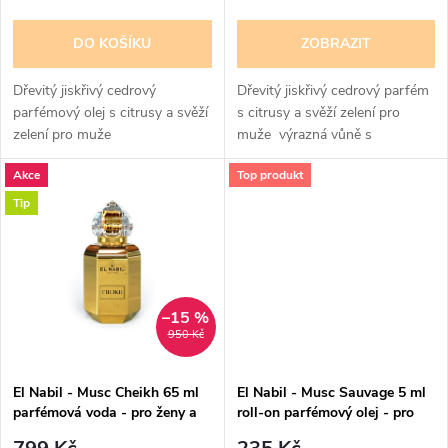
r
o
o
DO KOŠÍKU
ZOBRAZIT
d
d
Dřevitý jiskřivý cedrový
Dřevitý jiskřivý cedrový parfém
u
parfémový olej s citrusy a svěží
s citrusy a svěží zelení pro
zelení pro muže
muže výrazná vůně s
u
orientálním pižmovým
k
Akce
Top produkt
základem
k
Tip
t
t
ů
ů
–15 %
950 Kč
El Nabil - Musc Cheikh 65 ml
El Nabil - Musc Sauvage 5 ml
parfémová voda - pro ženy a
roll-on parfémový olej - pro
muže
muže