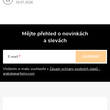
30.07.2026
Mějte přehled o novinkách
a slevách
Z
á
E-mail
ODEBÍRAT
p
Vložením e-mailu souhlasíte s
Zásady ochrany osobních údajů -
arabskeparfemy.com
a
t
í