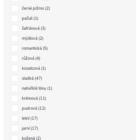
černé pižmo
2
pačuli
1
šafránová
3
mýdlová
2
romantická
5
růžová
4
kosatcová
1
sladká
47
nahořklé tóny
1
krémová
11
pudrová
12
letní
17
jarní
17
kožená
2