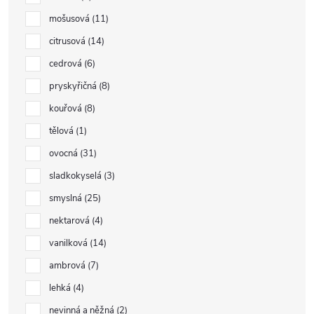
mošusová
11
citrusová
14
cedrová
6
pryskyřičná
8
kouřová
8
tělová
1
ovocná
31
sladkokyselá
3
smyslná
25
nektarová
4
vanilková
14
ambrová
7
lehká
4
nevinná a něžná
2