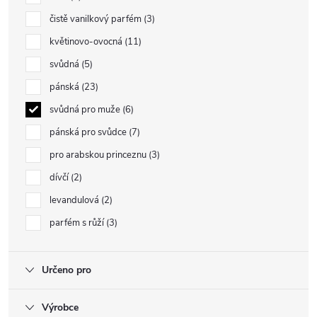
čistě vanilkový parfém
3
květinovo-ovocná
11
svůdná
5
pánská
23
svůdná pro muže
6
pánská pro svůdce
7
pro arabskou princeznu
3
dívčí
2
levandulová
2
parfém s růží
3
Určeno pro
Výrobce