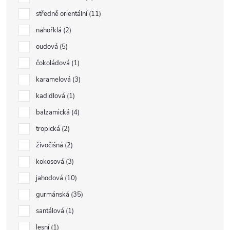
středně orientální
11
nahořklá
2
oudová
5
čokoládová
1
karamelová
3
kadidlová
1
balzamická
4
tropická
2
živočišná
2
kokosová
3
jahodová
10
gurmánská
35
santálová
1
lesní
1