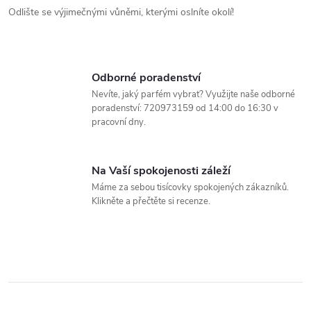
Odlište se výjimečnými vůněmi, kterými oslníte okolí!
a
c
í
Odborné poradenství
Nevíte, jaký parfém vybrat? Využijte naše odborné
p
poradenství: 720973159 od 14:00 do 16:30 v
pracovní dny.
r
v
Na Vaší spokojenosti záleží
k
Máme za sebou tisícovky spokojených zákazníků.
Klikněte a přečtěte si recenze.
y
v
ý
p