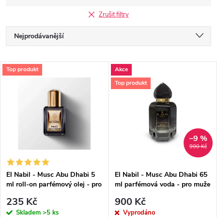
Zrušit filtry
Ř
Nejprodávanější
a
Nejlevnější
V
Top produkt
Akce
Nejdražší
z
Top produkt
ý
Abecedně
e
p
n
i
–9 %
990 Kč
í
s
p
El Nabil - Musc Abu Dhabi 5
El Nabil - Musc Abu Dhabi 65
ml roll-on parfémový olej - pro
ml parfémová voda - pro muže
p
muže
r
235 Kč
900 Kč
Skladem
>5 ks
Vyprodáno