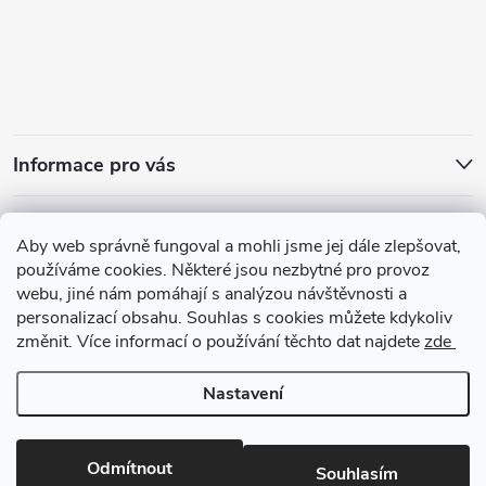
Informace pro vás
Přijímáme online platby
Aby web správně fungoval a mohli jsme jej dále zlepšovat,
používáme cookies. Některé jsou nezbytné pro provoz
webu, jiné nám pomáhají s analýzou návštěvnosti a
personalizací obsahu. Souhlas s cookies můžete kdykoliv
změnit. Více informací o používání těchto dat najdete
zde
Zajímavosti ze světa vůní
Nastavení
Copyright 2026
arabskeparfemy.com
. Všechna práva vyhrazena.
Upravit
nastavení cookies
Odmítnout
Souhlasím