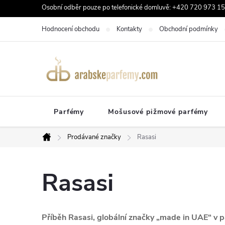
Přejít
Osobní odběr pouze po telefonické domluvě: +420 720 973 159
na
Hodnocení obchodu
Kontakty
Obchodní podmínky
obsah
Parfémy
Mošusové pižmové parfémy
Prodávané značky
Rasasi
Domů
Rasasi
Příběh Rasasi, globální značky „made in UAE“ v