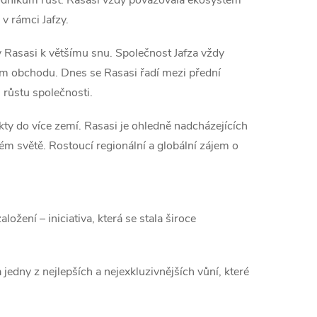
v rámci Jafzy.
y Rasasi k většímu snu. Společnost Jafza vždy
ém obchodu. Dnes se Rasasi řadí mezi přední
 růstu společnosti.
kty do více zemí. Rasasi je ohledně nadcházejících
lém světě. Rostoucí regionální a globální zájem o
ení – iniciativa, která se stala široce
edny z nejlepších a nejexkluzivnějších vůní, které