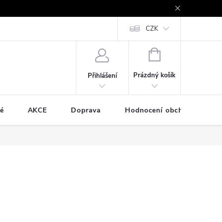
e - platby kartou a online
Vrácení zboží a reklamace
CZK
Cookies
NÁKUPNÍ
KOŠÍK
Prázdný košík
Přihlášení
é
AKCE
Doprava
Hodnocení obchodu