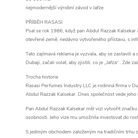
nejmodernější výrobní závod v Jafze
PŘÍBĚH RASASI
Psal se rok 1986, když pan Abdul Razzak Kalsekar a j
otevřené země, nedávno vytvořeného přístavu, s in
Tato zajímavá reklama je vyzvala, aby se zastavili a 
Dubaji, začali volat, aby zjistili, co je „Jafza“ . Zde
Trocha historie
Rasasi Perfumes Industry LLC je rodinná firma v Dub
Abdul Razzak Kalsekar. Dnes společnost vede jeho ro
Pan Abdul Razzak Kalsekar měl vizi vytvořit značku –
osobnosti. Jeho vize mu umožnila investovat do ro
S jediným obchodem založeným na tradičním trhu dn