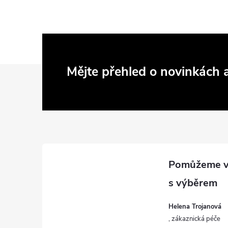
Z
Mějte přehled o novinkách
á
p
a
t
í
Helena Trojanová