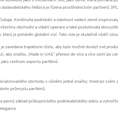
 a dodavatelského řetězce je řízena prostřednictvím partnerů 3PL 
Dubaje. Kontinuita podnikání a odolnost vedení země inspiroval
všechny obchodní a vládní operace a také poskytovala ekosyst
terý je poháněn globální vizí. Tato vize je skutečně vůdčí silou
je zavedena trajektorie růstu, aby bylo možné dovézt své produ
nzi, aby značku „Made in UAE“ přenesl do více a více zemí po ce
AE jako centrum exportu parfémů.
cializovaného obchodu s vůněmi jedné značky; hned po svém založ
dním průmyslu parfémů.
a pevný základ průkopnického podnikatelského elánu a vytvořila j
 elegance.