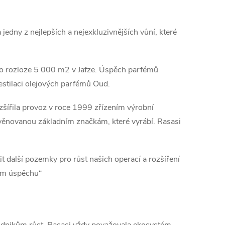
edny z nejlepších a nejexkluzivnějších vůní, které
o rozloze 5 000 m2 v Jafze. Úspěch parfémů
 destilaci olejových parfémů Oud.
ozšířila provoz v roce 1999 zřízením výrobní
 věnovanou základním značkám, které vyrábí. Rasasi
it další pozemky pro růst našich operací a rozšíření
šem úspěchu“
 podnikům růst. Rasasi vždy považovala ekosystém