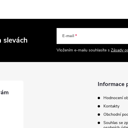
E-mail
a slevách
Vložením e-mailu souhlasíte s
Zásady o
Informace 
Hodnocení o
Kontakty
Obchodní po
Souhlas se z
osobních úda