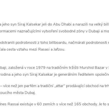
eho syn Siraj Kalsekar jeli do Abu Dhabi a narazili na velký bill
formacemi naznačujícími vytvoření svobodné zóny v Dubaji a mož
odstranili podrobnosti z toho billboardu, načmárali podrobnosti n
 začala cesta vztahu mezi Rasasi a Jafzou.
aji, založená v roce 1979 na tradičním tržišti Murshid Bazar v 
dina a jeho syn Siraj Kalsekar je generálním ředitelem společno
 více než jen parfém a tradiční „attar“ prodávající obchod na trhu
stoucího města Dubaj.
es Rassai existuje v 60 zemích s více než 165 obchody. Je to