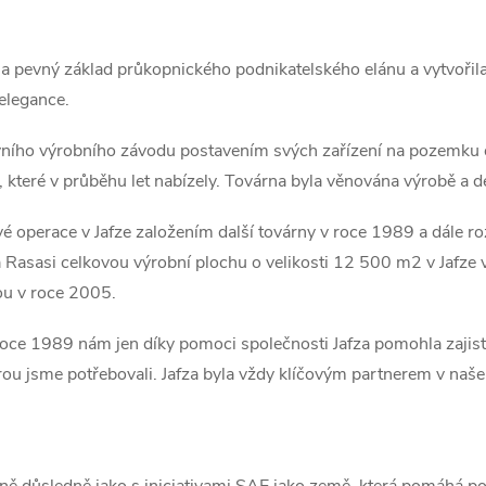
a pevný základ průkopnického podnikatelského elánu a vytvořila j
 elegance.
vního výrobního závodu postavením svých zařízení na pozemku 
nci, které v průběhu let nabízely. Továrna byla věnována výrobě a
své operace v Jafze založením další továrny v roce 1989 a dále r
 Rasasi celkovou výrobní plochu o velikosti 12 500 m2 v Jafze
ou v roce 2005.
v roce 1989 nám jen díky pomoci společnosti Jafza pomohla zajist
rou jsme potřebovali. Jafza byla vždy klíčovým partnerem v na
stejně důsledně jako s iniciativami SAE jako země, která pomáhá