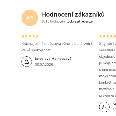
Hodnocení zákazníků
4,9
3518 hodnocení
Zobrazit recenze
Krásná jemná mošusová vůně, dlouhá výdrž.
S týmto t
Velká spokojenost.
veeeelmi s
objednávam
Jaroslava Hamouzová
je moja sr
30.07.2026
s nim max
mojej stra
konkrétne
maximálnu
prajem ešt
S
3