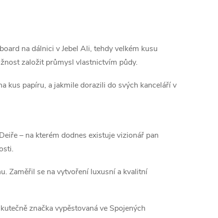
board na dálnici v Jebel Ali, tehdy velkém kusu
nost založit průmysl vlastnictvím půdy.
a kus papíru, a jakmile dorazili do svých kanceláří v
Deiře – na kterém dodnes existuje vizionář pan
sti.
. Zaměřil se na vytvoření luxusní a kvalitní
 skutečně značka vypěstovaná ve Spojených