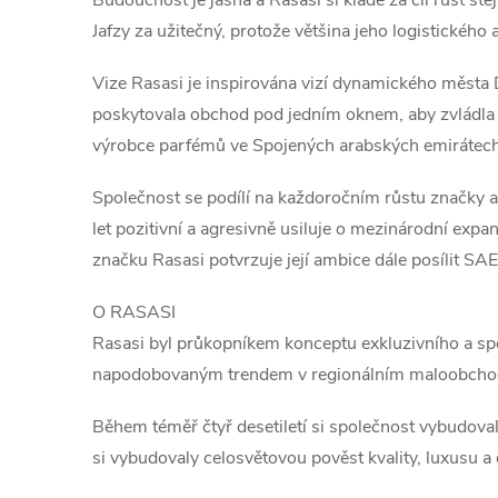
Jafzy za užitečný, protože většina jeho logistického
Vize Rasasi je inspirována vizí dynamického města 
poskytovala obchod pod jedním oknem, aby zvládla 
výrobce parfémů ve Spojených arabských emirátech, k
Společnost se podílí na každoročním růstu značky a 
let pozitivní a agresivně usiluje o mezinárodní expa
značku Rasasi potvrzuje její ambice dále posílit S
O RASASI
Rasasi byl průkopníkem konceptu exkluzivního a spe
napodobovaným trendem v regionálním maloobcho
Během téměř čtyř desetiletí si společnost vybudoval
si vybudovaly celosvětovou pověst kvality, luxusu a