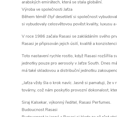
arabských emirátech, která se stala globální.
Výroba ve společnosti Jafza
Během téměř čtyř desetiletí si společnost vybudoval
si vybudovaly celosvětovou pověst kvality, luxusu a
V roce 1986 začala Rasasi se zakládáním svého pr
Rasasi je připisován jejich úsilí, kvalitě a konziste
Toto nastavení rychle rostlo, když Rasasi rozšířila 
jednotky pouze pro aerosoly v Jafze South. Dnes má
má také skladovou a distribuční jednotku zakoupen
„Jafza vždy šla o krok navíc. Jasně si pamatuji, že 
továrny, což nám poskytlo provozní dokonalost, kte
Siraj Kalsekar, výkonný ředitel, Rasasi Perfumes.
Budoucnost Rasasi
Budoucnost je jasná a Rasasi si klade za cíl růst 