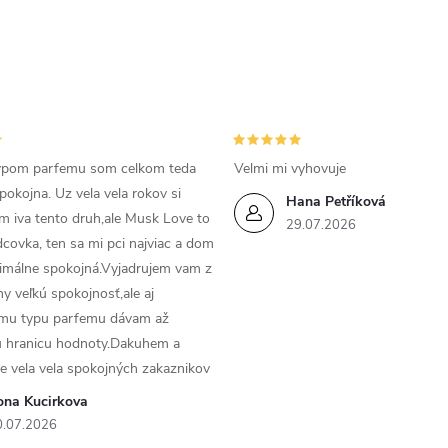
ypom parfemu som celkom teda
Velmi mi vyhovuje
pokojna. Uz vela vela rokov si
Hana Petříková
 iva tento druh,ale Musk Love to
29.07.2026
dcovka, ten sa mi pci najviac a dom
imálne spokojná.Vyjadrujem vam z
ny veľkú spokojnosť,ale aj
mu typu parfemu dávam až
 hranicu hodnoty.Dakuhem a
e vela vela spokojných zakaznikov
ona Kucirkova
0.07.2026