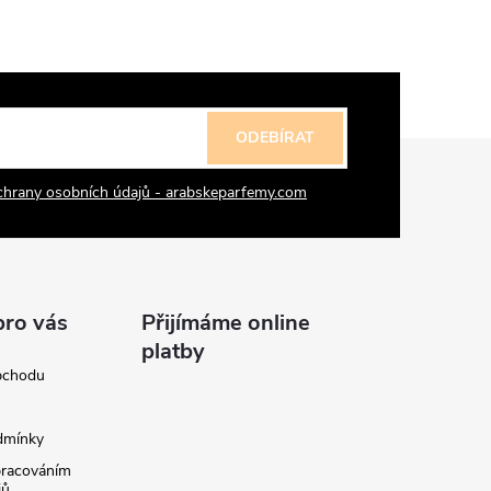
ODEBÍRAT
chrany osobních údajů - arabskeparfemy.com
pro vás
Přijímáme online
platby
bchodu
dmínky
pracováním
jů