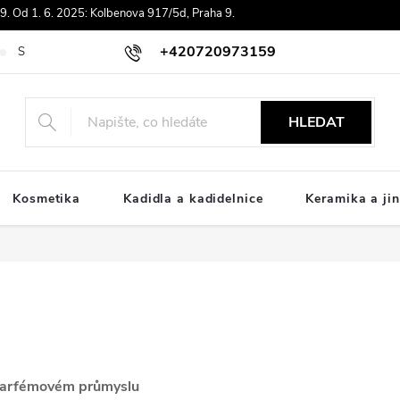
. Od 1. 6. 2025: Kolbenova 917/5d, Praha 9.
+420720973159
Souhlas se zpracováním osobních údajů
Doprava
Platby ComGat
HLEDAT
Kosmetika
Kadidla a kadidelnice
Keramika a jin
 parfémovém průmyslu