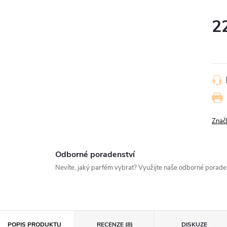
2
Měr
cena
Znač
Odborné poradenství
Nevíte, jaký parfém vybrat? Využijte naše odborné porad
POPIS PRODUKTU
RECENZE (8)
DISKUZE