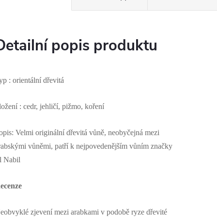
Detailní popis produktu
yp : orientální dřevitá
ložení : cedr, jehličí, pižmo, koření
opis: Velmi originální dřevitá vůně, neobyčejná mezi
rabskými vůněmi, patří k nejpovedenějším vůním značky
l Nabil
ecenze
eobvyklé zjevení mezi arabkami v podobě ryze dřevité