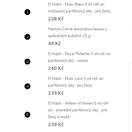
El Nabil - Musc Blanc 5 ml roll-on
mošusový parfémový olej - pro ženy
228 Kč
Hemani Černá dekorativní henna v
aplikačních kuželích 25 g
49 Kč
El Nabil - Royal Pistache 5 ml roll-on
parfémový olej - unisex
240 Kč
Akce
–9 %
–15 %
El Nabil - Musc Love 5 ml roll-on
Tip
990 Kč
950 Kč
parfémový olej - pro ženy
239 Kč
El Nabil - Amber of Yemen 5 ml roll-
on - orientální parfémový olej - pro
ženy a muže
239 Kč