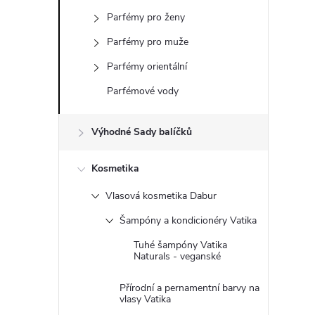
s
Parfémy pro ženy
t
Parfémy pro muže
r
Parfémy orientální
Parfémové vody
a
Výhodné Sady balíčků
n
Kosmetika
n
Vlasová kosmetika Dabur
í
Šampóny a kondicionéry Vatika
p
Tuhé šampóny Vatika
Naturals - veganské
a
Přírodní a pernamentní barvy na
vlasy Vatika