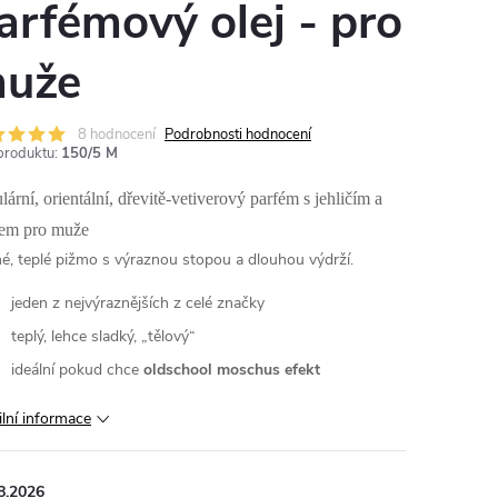
arfémový olej - pro
uže
8 hodnocení
Podrobnosti hodnocení
produktu:
150/5 M
lární, orientální, dřevitě-vetiverový parfém s jehličím a
em pro muže
é, teplé pižmo s výraznou stopou a dlouhou výdrží.
jeden z nejvýraznějších z celé značky
teplý, lehce sladký, „tělový“
ideální pokud chce
oldschool moschus efekt
ilní informace
8.2026