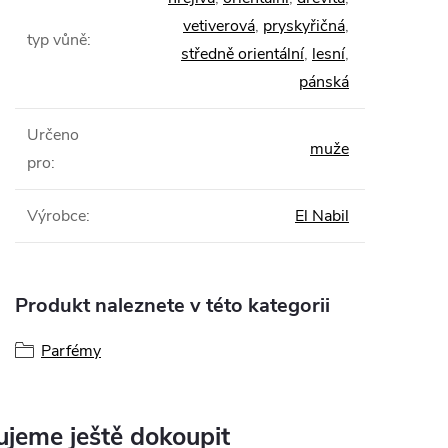
vetiverová
,
pryskyřičná
,
typ vůně
:
středně orientální
,
lesní
,
pánská
Určeno
muže
pro
:
Výrobce
:
El Nabil
Produkt naleznete v této kategorii
Parfémy
jeme ještě dokoupit