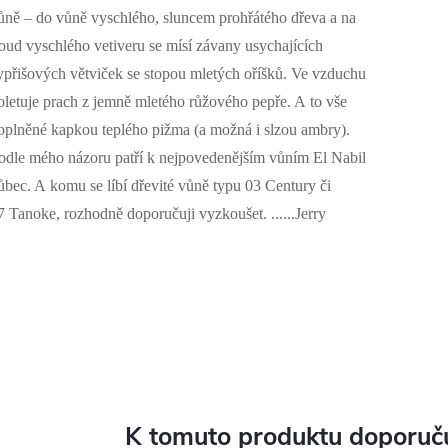
ůně – do vůně vyschlého, sluncem prohřátého dřeva a na
roud vyschlého vetiveru se mísí závany usychajících
ypřišových větviček se stopou mletých oříšků. Ve vzduchu
oletuje prach z jemně mletého růžového pepře. A to vše
oplněné kapkou teplého pižma (a možná i slzou ambry).
odle mého názoru patří k nejpovedenějším vůním El Nabil
ůbec. A komu se líbí dřevité vůně typu 03 Century či
7 Tanoke, rozhodně doporučuji vyzkoušet. ......Jerry
K tomuto produktu doporuču