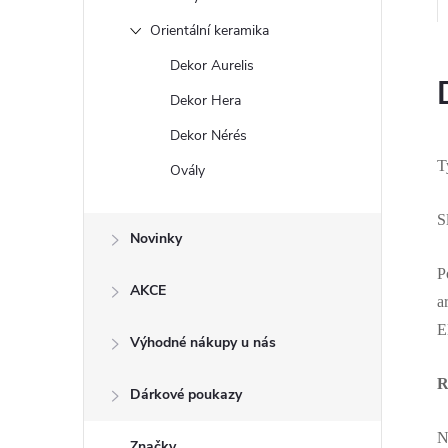
Orientální keramika
Dekor Aurelis
Dekor Hera
Dekor Nérés
T
Ovály
S
Novinky
P
AKCE
a
E
Výhodné nákupy u nás
R
Dárkové poukazy
N
Značky