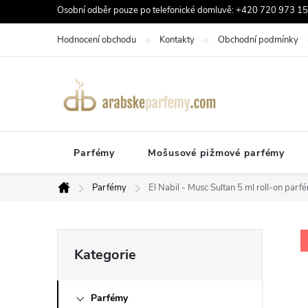
Přejít
Osobní odběr pouze po telefonické domluvě: +420 720 973 159
na
Hodnocení obchodu
Kontakty
Obchodní podmínky
obsah
Parfémy
Mošusové pižmové parfémy
Parfémy
El Nabil - Musc Sultan 5 ml roll-on parf
Domů
P
Přeskočit
Kategorie
kategorie
o
Parfémy