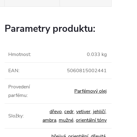
Parametry produktu:
Hmotnost
:
0.033 kg
EAN
:
5060815002441
Provedení
Parfémový olej
parfému
:
dřevo
,
cedr
,
vetiver
,
jehličí
,
Složky
:
ambra
,
mužné
,
orientální tóny
hřejivá
,
orientální
,
dřevitá
,