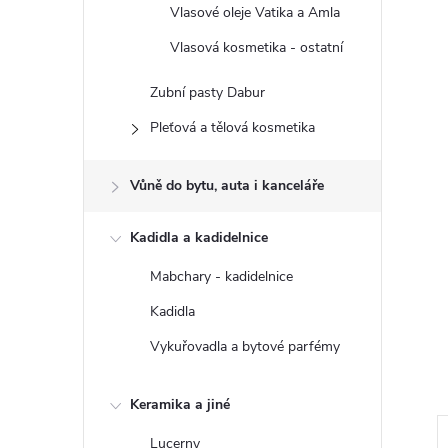
n
Vlasové oleje Vatika a Amla
e
Vlasová kosmetika - ostatní
Zubní pasty Dabur
l
Pleťová a tělová kosmetika
Vůně do bytu, auta i kanceláře
Kadidla a kadidelnice
Mabchary - kadidelnice
Kadidla
Vykuřovadla a bytové parfémy
Keramika a jiné
Lucerny