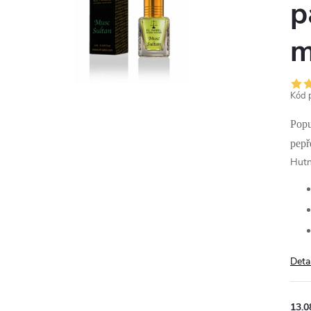
p
m
Kód 
Popu
pepř
Hutn
Deta
13.0