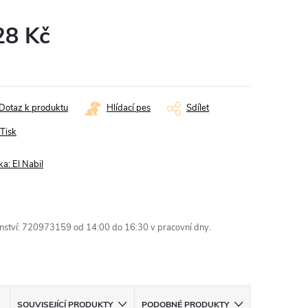
28 Kč
ná
:
Dotaz k produktu
Hlídací pes
Sdílet
Tisk
ka:
El Nabil
enství: 720973159 od 14:00 do 16:30 v pracovní dny.
SOUVISEJÍCÍ PRODUKTY
PODOBNÉ PRODUKTY