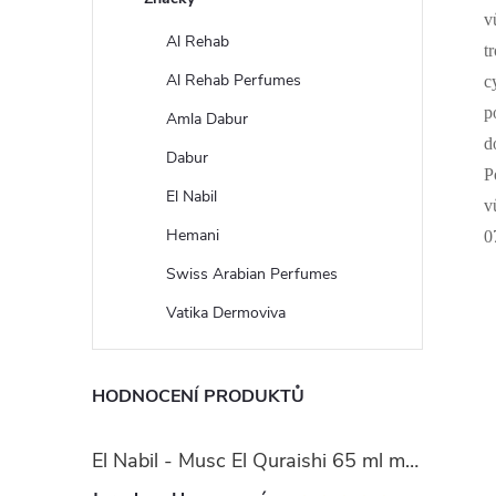
v
Al Rehab
t
Al Rehab Perfumes
c
p
Amla Dabur
d
Dabur
P
El Nabil
v
Hemani
0
Swiss Arabian Perfumes
Vatika Dermoviva
HODNOCENÍ PRODUKTŮ
El Nabil - Musc El Quraishi 65 ml mošusová parfémová voda - pro ženy