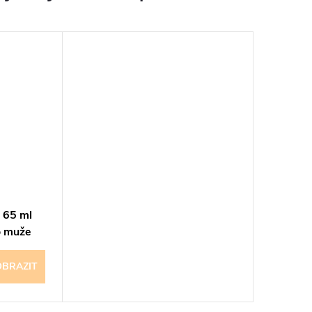
n 65 ml
o muže
OBRAZIT