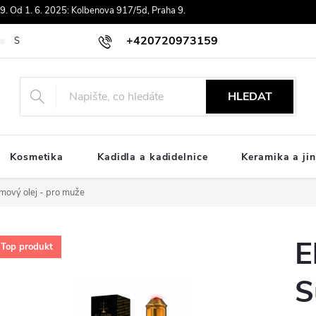
. Od 1. 6. 2025: Kolbenova 917/5d, Praha 9.
+420720973159
Souhlas se zpracováním osobních údajů
Doprava
Platby ComGat
HLEDAT
Kosmetika
Kadidla a kadidelnice
Keramika a jin
émový olej - pro muže
E
Top produkt
S