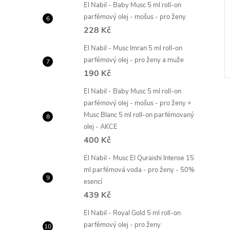
El Nabil - Baby Musc 5 ml roll-on
Musc Abu Dhabi 65
El Nabil - Musc Cheikh 65 ml
parfémový olej - mošus - pro ženy
vá voda - pro
parfémová voda - pro ženy a
228 Kč
muže
799 Kč
El Nabil - Musc Imran 5 ml roll-on
ZOBRAZIT
DO KOŠÍKU
Skladem
2 ks
parfémový olej - pro ženy a muže
190 Kč
El Nabil - Baby Musc 5 ml roll-on
parfémový olej - mošus - pro ženy +
Musc Blanc 5 ml roll-on parfémovaný
olej - AKCE
400 Kč
El Nabil - Musc El Quraishi Intense 15
ml parfémová voda - pro ženy - 50%
esencí
439 Kč
El Nabil - Royal Gold 5 ml roll-on
parfémový olej - pro ženy