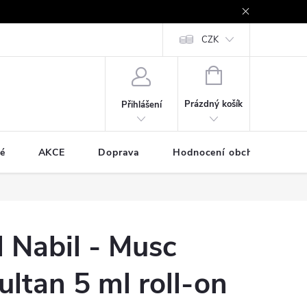
e - platby kartou a online
Vrácení zboží a reklamace
CZK
Cookies
NÁKUPNÍ
KOŠÍK
Prázdný košík
Přihlášení
é
AKCE
Doprava
Hodnocení obchodu
l Nabil - Musc
ultan 5 ml roll-on