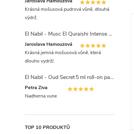
Jaroslava Hamouzová
Krásná mošusová pudrová vůně, dlouhá
výdrž.
El Nabil - Musc El Quraishi Intense 15 ml parfémová voda - pro ženy - 50% esencí
Jaroslava Hamouzová
Krásná jemná mošusová vůně, která
dlouho vydrží.
El Nabil - Oud Secret 5 ml roll-on parfémový olej - unisex
Petra Ziva
Nadherna vune
TOP 10 PRODUKTŮ