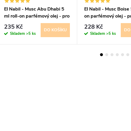
El Nabil - Musc Abu Dhabi 5
El Nabil - Musc Boise 
ml roll-on parfémový olej - pro
on parfémový olej - p
muže
muže
235 Kč
228 Kč
DO KOŠÍKU
DO
Skladem
>5 ks
Skladem
>5 ks