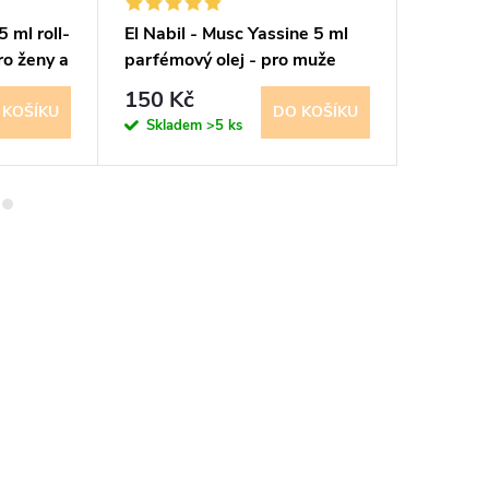
5 ml roll-
El Nabil - Musc Yassine 5 ml
El Nabi
ro ženy a
parfémový olej - pro muže
parfémo
150 Kč
995 K
 KOŠÍKU
DO KOŠÍKU
Skladem
>5 ks
Sklad