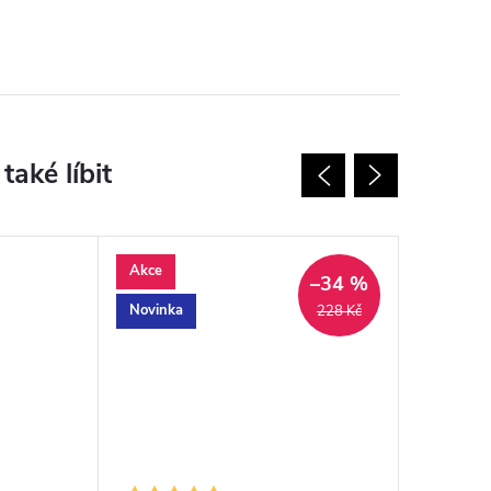
Akce
–34 %
Novinka
228 Kč