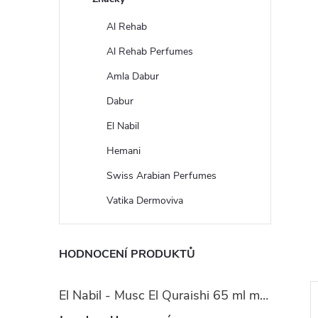
Al Rehab
Al Rehab Perfumes
Amla Dabur
Dabur
El Nabil
Hemani
Swiss Arabian Perfumes
Vatika Dermoviva
HODNOCENÍ PRODUKTŮ
El Nabil - Musc El Quraishi 65 ml mošusová parfémová voda - pro ženy
Novinka