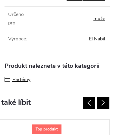
Určeno
muže
pro
:
Výrobce
:
El Nabil
Produkt naleznete v této kategorii
Parfémy
Top produkt
Top prod