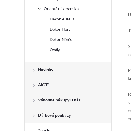
Orientální keramika
U
Dekor Aurelis
Dekor Hera
T
Dekor Nérés
S
Ovály
c
Novinky
P
k
AKCE
R
Výhodné nákupy u nás
s
c
Dárkové poukazy
o
Značky