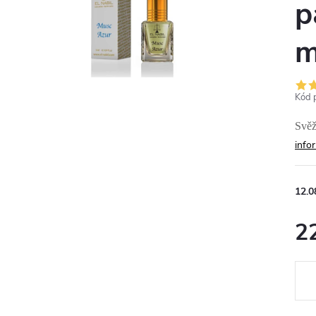
p
m
Kód 
Svěž
info
12.0
2
Měr
cena