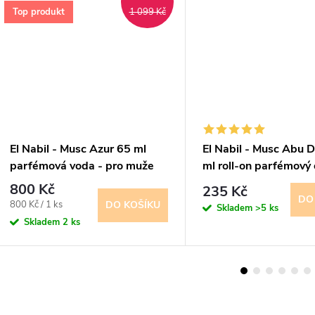
Top produkt
1 099 Kč
El Nabil - Musc Azur 65 ml
El Nabil - Musc Abu 
parfémová voda - pro muže
ml roll-on parfémový o
muže
800 Kč
235 Kč
DO
Měrná
800 Kč / 1 ks
DO KOŠÍKU
Skladem
>5 ks
cena:
Skladem
2 ks