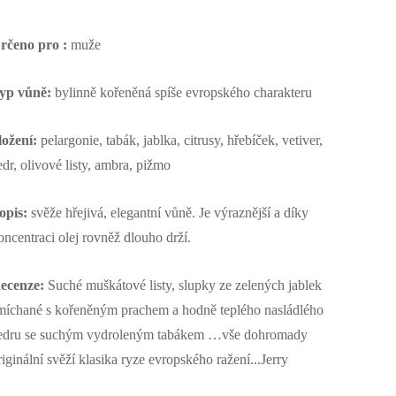
rčeno pro :
muže
yp vůně:
bylinně kořeněná spíše evropského charakteru
ložení:
pelargonie, tabák, jablka, citrusy, hřebíček, vetiver,
edr, olivové listy, ambra, pižmo
opis:
svěže hřejivá, elegantní vůně. Je výraznější a díky
oncentraci olej rovněž dlouho drží.
ecenze:
Suché muškátové listy, slupky ze zelených jablek
míchané s kořeněným prachem a hodně teplého nasládlého
edru se suchým vydroleným tabákem …vše dohromady
riginální svěží klasika ryze evropského ražení...Jerry