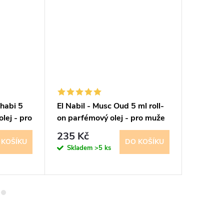
Dhabi 5
El Nabil - Musc Oud 5 ml roll-
El Nabi
lej - pro
on parfémový olej - pro muže
roll-on 
muže a 
235 Kč
228 K
 KOŠÍKU
DO KOŠÍKU
Skladem
>5 ks
Sklad