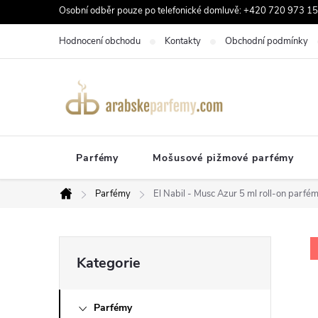
Přejít
Osobní odběr pouze po telefonické domluvě: +420 720 973 159
na
Hodnocení obchodu
Kontakty
Obchodní podmínky
obsah
Parfémy
Mošusové pižmové parfémy
Parfémy
El Nabil - Musc Azur 5 ml roll-on parfé
Domů
P
Přeskočit
Kategorie
kategorie
o
Parfémy