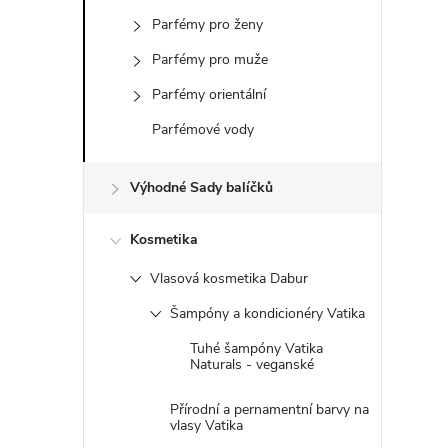
s
Parfémy pro ženy
t
Parfémy pro muže
r
Parfémy orientální
Parfémové vody
a
Výhodné Sady balíčků
n
Kosmetika
n
Vlasová kosmetika Dabur
í
Šampóny a kondicionéry Vatika
p
Tuhé šampóny Vatika
Naturals - veganské
a
Přírodní a pernamentní barvy na
vlasy Vatika