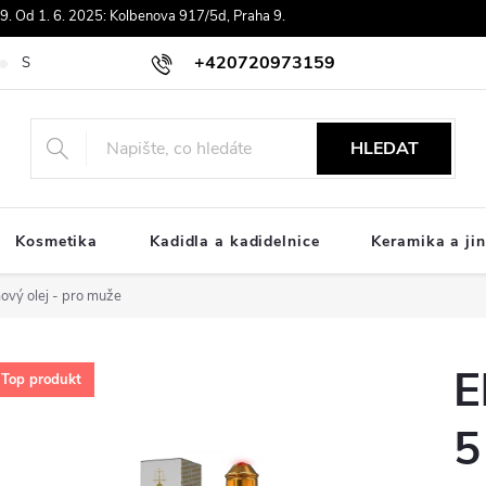
. Od 1. 6. 2025: Kolbenova 917/5d, Praha 9.
+420720973159
Souhlas se zpracováním osobních údajů
Doprava
Platby ComGat
HLEDAT
Kosmetika
Kadidla a kadidelnice
Keramika a jin
mový olej - pro muže
E
Top produkt
5