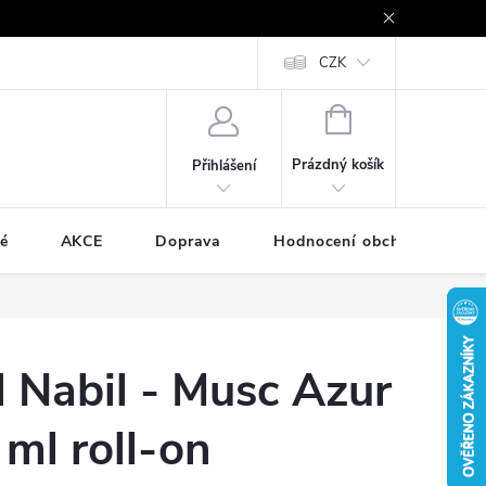
e - platby kartou a online
Vrácení zboží a reklamace
CZK
Cookies
NÁKUPNÍ
KOŠÍK
Prázdný košík
Přihlášení
é
AKCE
Doprava
Hodnocení obchodu
l Nabil - Musc Azur
 ml roll-on