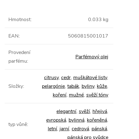
Hmotnost
:
0.033 kg
EAN
:
5060815001017
Provedení
Parfémový olej
parfému
:
citrusy
,
cedr
,
muškátové listy
,
Složky
:
pelargónie
,
tabák
,
byliny
,
kůže
,
koření
,
mužné
,
svěží tóny
elegantní
,
svěží
,
hřejivá
,
evropská
,
bylinná
,
kořeněná
,
typ vůně
:
letní
,
jarní
,
cedrová
,
pánská
,
pánská pro svůdce