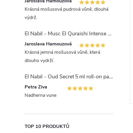
Jaroslava Hamouzová
Krásná mošusová pudrová vůně, dlouhá
výdrž.
El Nabil - Musc El Quraishi Intense 15 ml parfémová voda - pro ženy - 50% esencí
Jaroslava Hamouzová
Krásná jemná mošusová vůně, která
dlouho vydrží.
Musc Darajat 5 ml
El Nabil - Musc Night 5 ml roll-
fémový olej - pro
on parfémový olej - pro muže
El Nabil - Oud Secret 5 ml roll-on parfémový olej - unisex
225 Kč
DO KOŠÍKU
DO KOŠÍKU
Petra Ziva
5 ks
Skladem
>5 ks
Nadherna vune
TOP 10 PRODUKTŮ