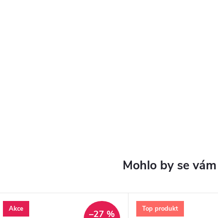
Akce
Top produkt
–27 %