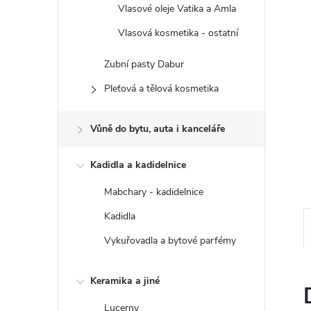
n
Vlasové oleje Vatika a Amla
e
Vlasová kosmetika - ostatní
Zubní pasty Dabur
l
Pleťová a tělová kosmetika
Vůně do bytu, auta i kanceláře
Kadidla a kadidelnice
Mabchary - kadidelnice
Kadidla
Vykuřovadla a bytové parfémy
Keramika a jiné
Lucerny