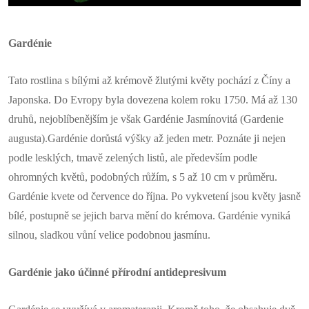
Gardénie
Tato rostlina s bílými až krémově žlutými květy pochází z Číny a
Japonska. Do Evropy byla dovezena kolem roku 1750. Má až 130
druhů, nejoblíbenějším je však Gardénie Jasmínovitá (Gardenie
augusta).Gardénie dorůstá výšky až jeden metr. Poznáte ji nejen
podle lesklých, tmavě zelených listů, ale především podle
ohromných květů, podobných růžím, s 5 až 10 cm v průměru.
Gardénie kvete od července do října. Po vykvetení jsou květy jasně
bílé, postupně se jejich barva mění do krémova. Gardénie vyniká
silnou, sladkou vůní velice podobnou jasmínu.
Gardénie jako účinné přírodní antidepresivum