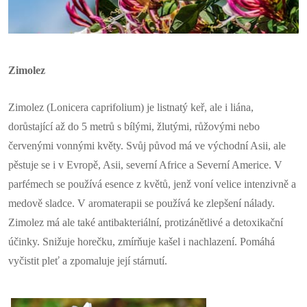
Zimolez
Zimolez (Lonicera caprifolium) je listnatý keř, ale i liána,
dorůstající až do 5 metrů s bílými, žlutými, růžovými nebo
červenými vonnými květy. Svůj původ má ve východní Asii, ale
pěstuje se i v Evropě, Asii, severní Africe a Severní Americe. V
parfémech se používá esence z květů, jenž voní velice intenzivně a
medově sladce. V aromaterapii se používá ke zlepšení nálady.
Zimolez má ale také antibakteriální, protizánětlivé a detoxikační
účinky. Snižuje horečku, zmírňuje kašel i nachlazení. Pomáhá
vyčistit pleť a zpomaluje její stárnutí.