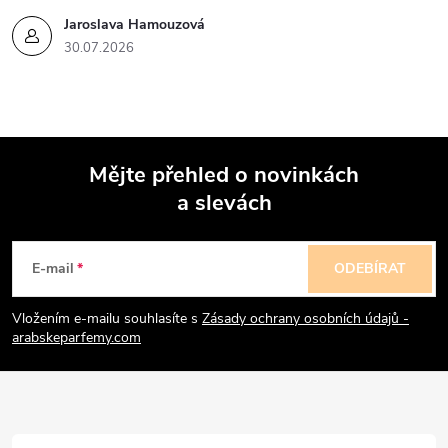
Jaroslava Hamouzová
30.07.2026
Mějte přehled o novinkách
a slevách
Z
á
E-mail
ODEBÍRAT
p
Vložením e-mailu souhlasíte s
Zásady ochrany osobních údajů -
arabskeparfemy.com
a
t