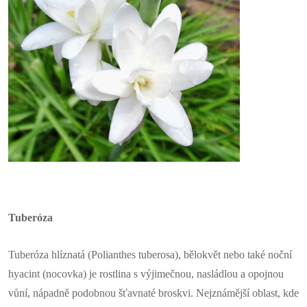
Tuberóza
Tuberóza hlíznatá (Polianthes tuberosa), bělokvět nebo také noční
hyacint (nocovka) je rostlina s výjimečnou, nasládlou a opojnou
vůní, nápadně podobnou šťavnaté broskvi. Nejznámější oblast, kde