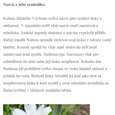
Narcis a jeho symbolika
Kultura Blízkého Východu uctívá narcis jako symbol lásky a
oddanosti. V západním světě však narcis značí marnivost a
sebelásku. Antické legendy dokonce o narcisu vyprávějí příběh.
Sličný mladík Narkiss neustále sledoval svoji krásu v odrazu vodní
hladiny. Kousek opodál ho vždy tajně sledovala nešťastně
zamilovaná lesní nymfa. Narkissis (lat. Narcissus) však pro
zahleděnost do sebe sama její lásku neopětoval. Jednoho dne
Narkissis při prohlížení svého obrazu ve vodní hladině uklouzl a
pohltila ho voda. Bohyně lásky Afrodité jej poté jako trest za
neopětovanou lásku k lesní nymfě a svoji sebelásku proměnila na
žlutou květinu v blízkosti osudného břehu.