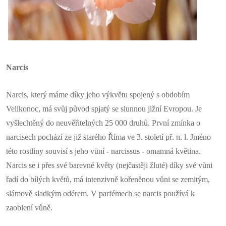
Narcis
Narcis, který máme díky jeho výkvětu spojený s obdobím
Velikonoc, má svůj původ spjatý se slunnou jižní Evropou. Je
vyšlechtěný do neuvěřitelných 25 000 druhů. První zmínka o
narcisech pochází ze již starého Říma ve 3. století př. n. l. Jméno
této rostliny souvisí s jeho vůní - narcissus - omamná květina.
Narcis se i přes své barevné květy (nejčastěji žluté) díky své vůni
řadí do bílých květů, má intenzivně kořeněnou vůni se zemitým,
slámově sladkým odérem. V parfémech se narcis používá k
zaoblení vůně.