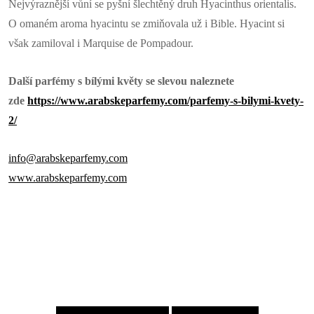
Nejvýraznější vůní se pyšní šlechtěný druh Hyacinthus orientalis.
O omaném aroma hyacintu se zmiňovala už i Bible. Hyacint si
však zamiloval i Marquise de Pompadour.
Další parfémy s bílými květy se slevou naleznete
zde
https://www.arabskeparfemy.com/parfemy-s-bilymi-kvety-
2/
info@arabskeparfemy.com
www.arabskeparfemy.com