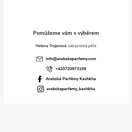
í
Helena Trojanová
info
@
arabskeparfemy.com
+420720973159
Arabské Parfémy Kashkha
arabskeparfemy_kashkha