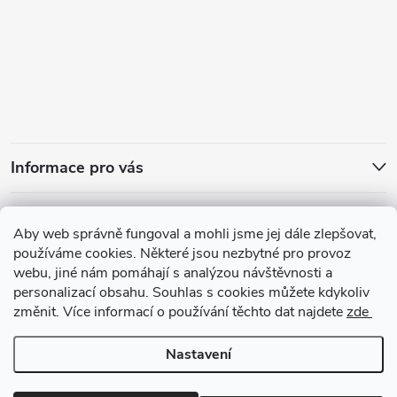
Informace pro vás
Přijímáme online platby
Aby web správně fungoval a mohli jsme jej dále zlepšovat,
používáme cookies. Některé jsou nezbytné pro provoz
webu, jiné nám pomáhají s analýzou návštěvnosti a
personalizací obsahu. Souhlas s cookies můžete kdykoliv
změnit. Více informací o používání těchto dat najdete
zde
Zajímavosti ze světa vůní
Nastavení
Copyright 2026
arabskeparfemy.com
. Všechna práva vyhrazena.
Upravit