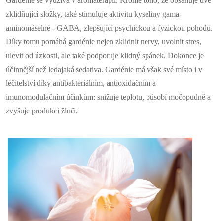
Gardénie se využívá v aromaterapii. Kromě toho, že obsahuje dvě
zklidňující složky, také stimuluje aktivitu kyseliny gama-
aminomáselné - GABA, zlepšující psychickou a fyzickou pohodu.
Díky tomu pomáhá gardénie nejen zklidnit nervy, uvolnit stres,
ulevit od úzkosti, ale také podporuje klidný spánek. Dokonce je
účinnější než ledajaká sedativa. Gardénie má však své místo i v
léčitelství díky antibakteriálním, antioxidačním a
imunomodulačním účinkům: snižuje teplotu, působí močopudně a
zvyšuje produkci žluči.