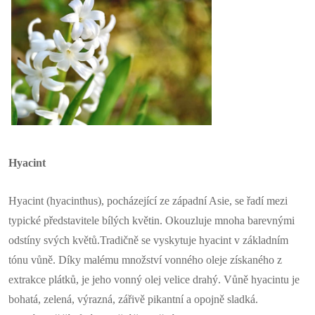
Hyacint
Hyacint (hyacinthus), pocházející ze západní Asie, se řadí mezi
typické představitele bílých květin. Okouzluje mnoha barevnými
odstíny svých květů.Tradičně se vyskytuje hyacint v základním
tónu vůně. Díky malému množství vonného oleje získaného z
extrakce plátků, je jeho vonný olej velice drahý. Vůně hyacintu je
bohatá, zelená, výrazná, zářivě pikantní a opojně sladká.