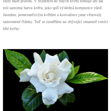
žlutý máte pravdu. V rozdělení do bílých květů nehraje ani tak
roli samotná barva květu, jako spíš výsledná kompozice vůně.
Jasmínu, pomerančovým květům a konvalince jsme věnovaly
samostatné články. Teď se zaměříme na zbývající omamně vonící
bílé květy: