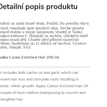
Detailní popis produktu
ložení: na zadní straně obalu. Použití: Do pokožky hlavy
 vlasů vmasírujte malé množství oleje. Nechte působit
lespoň hodinu a smyjte šamponem, vhodný je Vatika
ampon kaktusový.
Skladujte na suchém, chladném místě
 mimo dosah dětí. Chraňte před přímým slunečním
větlem. Spotřebujte do 12 měsíců od otevření. Výrobce:
abur, Sharjah, SAE
nriched Hair 200 ml.
atika Cactus E
il includes
both cactus oil and garlic which can
revent hair loss and stimulate roots resulting in
hicker, silkier growth.
Apply Cactus Enriched Hair Oil
 couple of hours before shampooing to nourish and
trengthen hair.