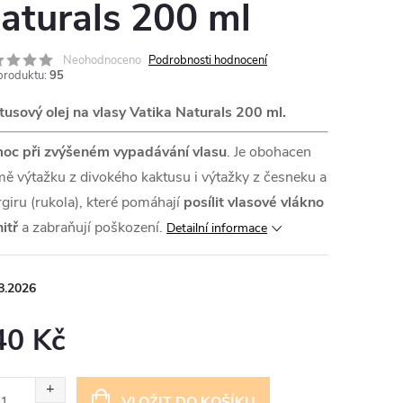
aturals 200 ml
Neohodnoceno
Podrobnosti hodnocení
produktu:
95
usový olej na vlasy Vatika Naturals 200 ml.
oc při zvýšeném vypadávání vlasu
. Je obohacen
ě výtažku z divokého kaktusu i výtažky z česneku a
giru (rukola), které pomáhají
posílit vlasové vlákno
itř
a zabraňují poškození.
Detailní informace
8.2026
40 Kč
ná
:
VLOŽIT DO KOŠÍKU