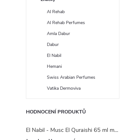
Al Rehab
Al Rehab Perfumes
Amla Dabur
Dabur
El Nabil
Hemani
Swiss Arabian Perfumes
Vatika Dermoviva
HODNOCENÍ PRODUKTŮ
El Nabil - Musc El Quraishi 65 ml mošusová parfémová voda - pro ženy