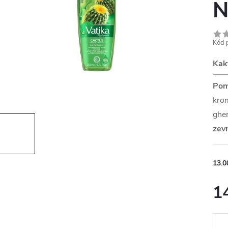
N
Kód 
Kakt
Pom
krom
gher
zevn
13.0
1
Měr
cena