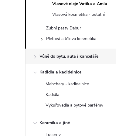
n
Vlasové oleje Vatika a Amla
e
Vlasová kosmetika - ostatní
Zubní pasty Dabur
l
Pleťová a tělová kosmetika
Vůně do bytu, auta i kanceláře
Kadidla a kadidelnice
Mabchary - kadidelnice
Kadidla
Vykuřovadla a bytové parfémy
Keramika a jiné
Lucerny