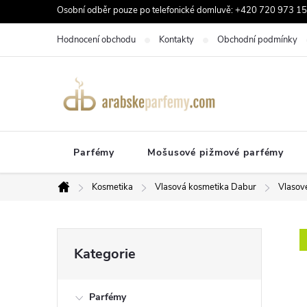
Přejít
Osobní odběr pouze po telefonické domluvě: +420 720 973 159
na
Hodnocení obchodu
Kontakty
Obchodní podmínky
obsah
Parfémy
Mošusové pižmové parfémy
Kosmetika
Vlasová kosmetika Dabur
Vlasové
Domů
P
Přeskočit
Kategorie
kategorie
o
Parfémy