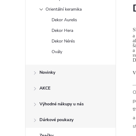
Orientální keramika
Dekor Aurelis
S
Dekor Hera
a
a
Dekor Nérés
š
a
Ovály
s
D
Novinky
V
AKCE
O
p
Výhodné nákupy u nás
t
a
Dárkové poukazy
s
Značky