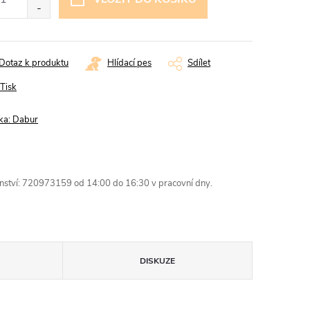
Dotaz k produktu
Hlídací pes
Sdílet
Tisk
ka:
Dabur
enství: 720973159 od 14:00 do 16:30 v pracovní dny.
DISKUZE