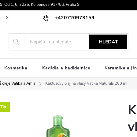
. Od 1. 6. 2025: Kolbenova 917/5d, Praha 9.
+420720973159
Souhlas se zpracováním osobních údajů
Doprava
Platby ComGat
HLEDAT
Kosmetika
Kadidla a kadidelnice
Keramika a jin
 oleje Vatika a Amla
Kaktusový olej na vlasy Vatika Naturals 200 ml
K
Tip
v