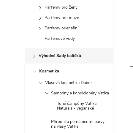
s
Parfémy pro ženy
t
Parfémy pro muže
r
Parfémy orientální
Parfémové vody
a
Výhodné Sady balíčků
n
Kosmetika
n
Vlasová kosmetika Dabur
í
Šampóny a kondicionéry Vatika
p
Tuhé šampóny Vatika
Naturals - veganské
a
Přírodní a pernamentní barvy
na vlasy Vatika