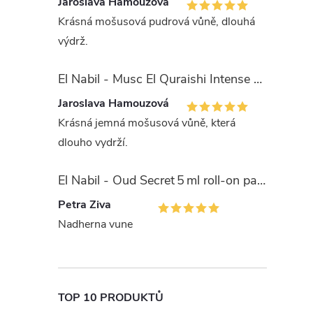
Jaroslava Hamouzová
Krásná mošusová pudrová vůně, dlouhá
výdrž.
El Nabil - Musc El Quraishi Intense 15 ml parfémová voda - pro ženy - 50% esencí
Jaroslava Hamouzová
Krásná jemná mošusová vůně, která
dlouho vydrží.
El Nabil - Oud Secret 5 ml roll-on parfémový olej - unisex
Petra Ziva
Nadherna vune
TOP 10 PRODUKTŮ