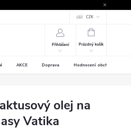
e - platby kartou a online
Vrácení zboží a reklamace
CZK
Cookies
NÁKUPNÍ
KOŠÍK
Prázdný košík
Přihlášení
é
AKCE
Doprava
Hodnocení obchodu
aktusový olej na
lasy Vatika