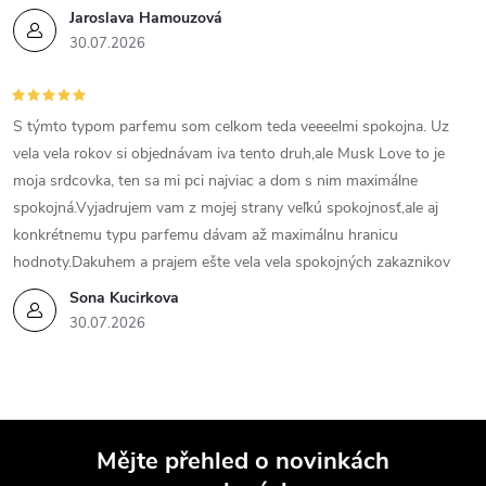
Jaroslava Hamouzová
30.07.2026
S týmto typom parfemu som celkom teda veeeelmi spokojna. Uz
vela vela rokov si objednávam iva tento druh,ale Musk Love to je
moja srdcovka, ten sa mi pci najviac a dom s nim maximálne
spokojná.Vyjadrujem vam z mojej strany veľkú spokojnosť,ale aj
konkrétnemu typu parfemu dávam až maximálnu hranicu
hodnoty.Dakuhem a prajem ešte vela vela spokojných zakaznikov
Sona Kucirkova
30.07.2026
Mějte přehled o novinkách