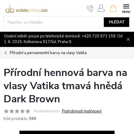
Přejít
NÁKUPNÍ
KOŠÍK
na
obsah
HLEDAT
Osobní odběr pouze po telefonické domluvě: +420 720 973 159. Od
1. 6. 2025: Kolbenova 917/5d, Praha 9.
Přírodní a pernamentní barvy na vlasy Vatika
Přírodní hennová barva na
vlasy Vatika tmavá hnědá
Dark Brown
Neohodnoceno
Podrobnosti hodnocení
Kód produktu:
599