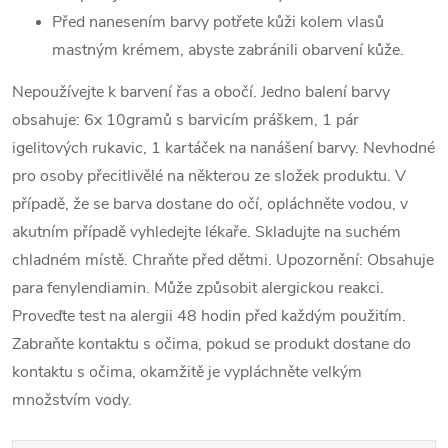
Před nanesením barvy potřete kůži kolem vlasů
mastným krémem, abyste zabránili obarvení kůže.
Nepoužívejte k barvení řas a obočí. Jedno balení barvy
obsahuje: 6x 10gramů s barvicím práškem, 1 pár
igelitových rukavic, 1 kartáček na nanášení barvy. Nevhodné
pro osoby přecitlivělé na některou ze složek produktu. V
případě, že se barva dostane do očí, opláchněte vodou, v
akutním případě vyhledejte lékaře. Skladujte na suchém
chladném místě. Chraňte před dětmi. Upozornění: Obsahuje
para fenylendiamin. Může způsobit alergickou reakci.
Proveďte test na alergii 48 hodin před každým použitím.
Zabraňte kontaktu s očima, pokud se produkt dostane do
kontaktu s očima, okamžitě je vypláchněte velkým
množstvím vody.