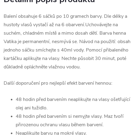
Balení obsahuje 6 sáčků po 10 gramech barvy. Dle délky a
hustoty vlasů vystačí až na 6 obarvení.Uchovávejte na
suchém, chladném místě a mimo dosah dětí. Barva henna
Vatika je permanentní, nesmývá se. Návod na použití: obsah
jednoho sáčku smíchejte s 40ml vody. Pomocí přibaleného
kartáčku aplikujte na vlasy. Nechte působit 30 minut, poté
důkladně opláchněte vlažnou vodou.
Další doporučení pro nejlepší efekt barvení hennou:
48 hodin před barvením neaplikujte na vlasy ošetřující
olej ani tužidlo.
48 hodin před barvením si nemyjte vlasy. Maz tvoří
přirozenou ochranu vlasu během barvení.
Neaplikujte barvu na mokré vlasy.