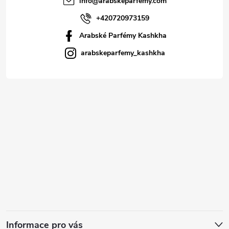
info
@
arabskeparfemy.com
+420720973159
Arabské Parfémy Kashkha
arabskeparfemy_kashkha
Informace pro vás