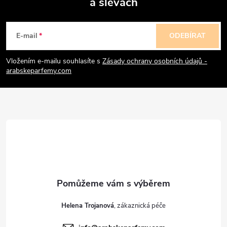
a slevách
Z
á
E-mail
ODEBÍRAT
p
Vložením e-mailu souhlasíte s
Zásady ochrany osobních údajů -
arabskeparfemy.com
a
t
í
Helena Trojanová