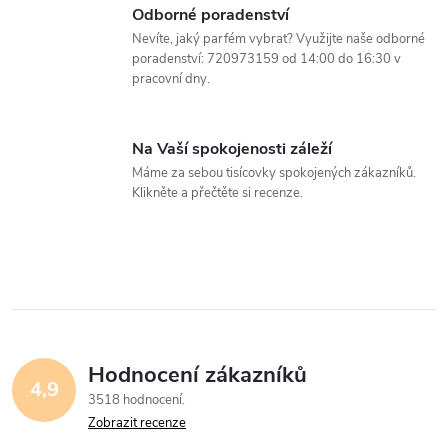
í
Odborné poradenství
Nevíte, jaký parfém vybrat? Využijte naše odborné
p
poradenství: 720973159 od 14:00 do 16:30 v
pracovní dny.
r
v
Na Vaší spokojenosti záleží
k
Máme za sebou tisícovky spokojených zákazníků.
Klikněte a přečtěte si recenze.
y
v
ý
p
i
Hodnocení zákazníků
4,9
3518 hodnocení
s
Zobrazit recenze