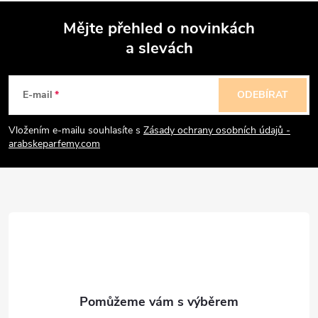
Mějte přehled o novinkách
a slevách
Z
á
E-mail
ODEBÍRAT
p
Vložením e-mailu souhlasíte s
Zásady ochrany osobních údajů -
arabskeparfemy.com
a
t
í