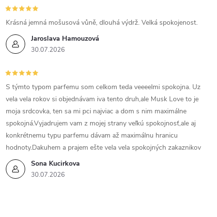
u
Krásná jemná mošusová vůně, dlouhá výdrž. Velká spokojenost.
Jaroslava Hamouzová
30.07.2026
S týmto typom parfemu som celkom teda veeeelmi spokojna. Uz
vela vela rokov si objednávam iva tento druh,ale Musk Love to je
moja srdcovka, ten sa mi pci najviac a dom s nim maximálne
spokojná.Vyjadrujem vam z mojej strany veľkú spokojnosť,ale aj
konkrétnemu typu parfemu dávam až maximálnu hranicu
hodnoty.Dakuhem a prajem ešte vela vela spokojných zakaznikov
Sona Kucirkova
30.07.2026