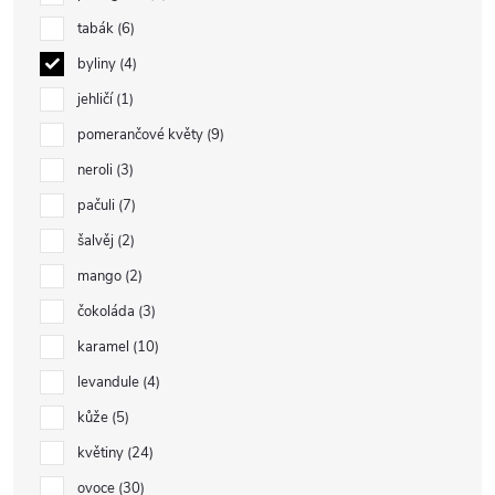
tabák
6
byliny
4
jehličí
1
pomerančové květy
9
neroli
3
pačuli
7
šalvěj
2
mango
2
čokoláda
3
karamel
10
levandule
4
kůže
5
květiny
24
ovoce
30