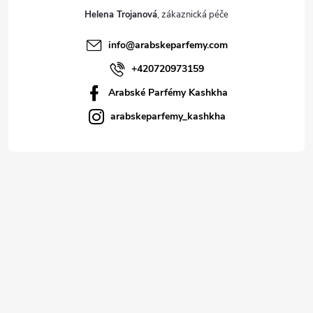
Helena Trojanová
info
@
arabskeparfemy.com
+420720973159
Arabské Parfémy Kashkha
arabskeparfemy_kashkha