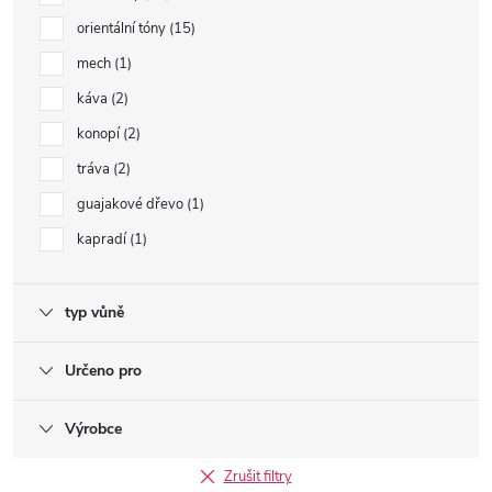
orientální tóny
15
mech
1
káva
2
konopí
2
tráva
2
guajakové dřevo
1
kapradí
1
typ vůně
Určeno pro
Výrobce
Zrušit filtry