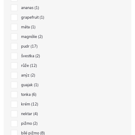
ananas
1
grapefruit
1
máta
1
magnólie
2
pudr
17
švestka
2
růže
12
anýz
2
guajak
1
tonka
6
krém
12
nektar
4
pižmo
2
bílé pižmo
8