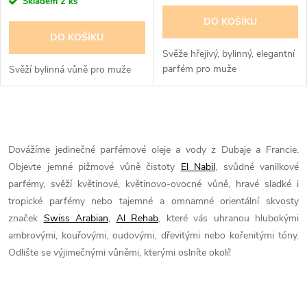
Skladem
2 ks
DO KOŠÍKU
DO KOŠÍKU
Svěže hřejivý, bylinný, elegantní
parfém pro muže
Svěží bylinná vůně pro muže
O
v
Dovážíme jedinečné parfémové oleje a vody z Dubaje a Francie.
Objevte jemné pižmové vůně čistoty
El Nabil
, svůdné vanilkové
l
parfémy, svěží květinové, květinovo-ovocné vůně, hravé sladké i
á
tropické parfémy nebo tajemné a omnamné orientální skvosty
značek
Swiss Arabian
,
Al Rehab
, které vás uhranou hlubokými
d
ambrovými, kouřovými, oudovými, dřevitými nebo kořenitými tóny.
Odlište se výjimečnými vůněmi, kterými oslníte okolí!
a
c