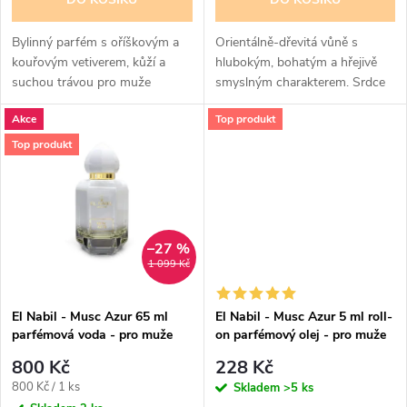
o
d
d
Bylinný parfém s oříškovým a
Orientálně-dřevitá vůně s
u
kouřovým vetiverem, kůží a
hlubokým, bohatým a hřejivě
suchou trávou pro muže
smyslným charakterem. Srdce
u
parfému tvoří akordy pačuli a
k
Akce
Top produkt
pelargonie, základ doplňuje
k
med, vanilka a pižmo.
Top produkt
t
Sofistikovaná a...
t
ů
ů
–27 %
1 099 Kč
El Nabil - Musc Azur 65 ml
El Nabil - Musc Azur 5 ml roll-
parfémová voda - pro muže
on parfémový olej - pro muže
800 Kč
228 Kč
Měrná
800 Kč / 1 ks
Skladem
>5 ks
cena: