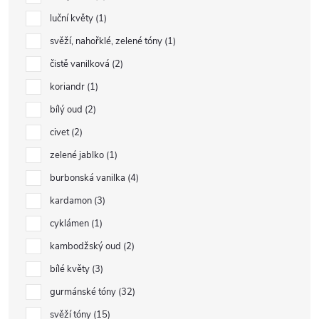
luční květy
1
svěží, nahořklé, zelené tóny
1
čistě vanilková
2
koriandr
1
bílý oud
2
civet
2
zelené jablko
1
burbonská vanilka
4
kardamon
3
cyklámen
1
kambodžský oud
2
bílé květy
3
gurmánské tóny
32
svěží tóny
15