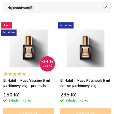
Ř
Nejprodávanější
a
Nejlevnější
V
Akce
Novinka
Nejdražší
z
Novinka
ý
Abecedně
e
p
n
i
–34 %
228 Kč
í
s
p
El Nabil - Musc Yassine 5 ml
El Nabil - Musc Patchouli 5 ml
parfémový olej - pro muže
roll-on parfémový olej
p
r
150 Kč
235 Kč
r
Skladem
>5 ks
Skladem
>5 ks
o
DO KOŠÍKU
DO KOŠÍKU