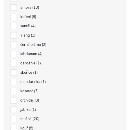
ambra
13
koření
8
santál
4
Ylang
1
černé pižmo
2
labdanum
4
gardénie
1
skořice
1
mandarinka
1
kosatec
3
orchidej
3
jablko
1
mužné
20
kouř
8