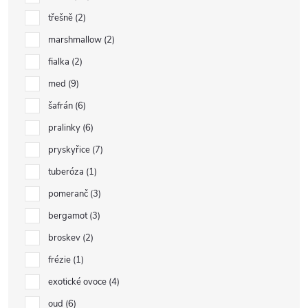
třešně
2
marshmallow
2
fialka
2
med
9
šafrán
6
pralinky
6
pryskyřice
7
tuberóza
1
pomeranč
3
bergamot
3
broskev
2
frézie
1
exotické ovoce
4
oud
6