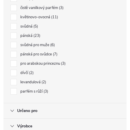
čistě vanilkový parfém
3
květinovo-ovocná
11
svůdná
5
pánská
23
svůdná pro muže
6
pánská pro svůdce
7
pro arabskou princeznu
3
dívčí
2
levandulová
2
parfém s růží
3
Určeno pro
Výrobce