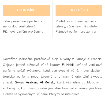
r
o
o
DO KOŠÍKU
DO KOŠÍKU
d
d
Tělový mošusový parfém s
Mýdelkovo-mošusový olej s
u
nahořklou vůní citrusů.
citrusy, vůně nevinné čistoty.
Pižmový parfém pro ženy a
Pižmový parfém pro ženy a
u
dívky. parfémový olej, hodně
dívky.
k
intenzivní „skin-like“
k
moschusové pižmo
O
t
t
v
Dovážíme jedinečné parfémové oleje a vody z Dubaje a Francie.
ů
Objevte jemné pižmové vůně čistoty
El Nabil
, svůdné vanilkové
ů
l
parfémy, svěží květinové, květinovo-ovocné vůně, hravé sladké i
á
tropické parfémy nebo tajemné a omnamné orientální skvosty
značek
Swiss Arabian
,
Al Rehab
, které vás uhranou hlubokými
d
ambrovými, kouřovými, oudovými, dřevitými nebo kořenitými tóny.
Odlište se výjimečnými vůněmi, kterými oslníte okolí!
a