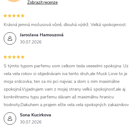
s
Zobrazit recenze
u
Krásná jemná mošusová vůně, dlouhá výdrž. Velká spokojenost.
Jaroslava Hamouzová
30.07.2026
S týmto typom parfemu som celkom teda veeeelmi spokojna. Uz
vela vela rokov si objednávam iva tento druh,ale Musk Love to je
moja srdcovka, ten sa mi pci najviac a dom s nim maximálne
spokojná.Vyjadrujem vam z mojej strany veľkú spokojnosť,ale aj
konkrétnemu typu parfemu dávam až maximálnu hranicu
hodnoty.Dakuhem a prajem ešte vela vela spokojných zakaznikov
Sona Kucirkova
30.07.2026