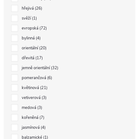
hřejivá
26
svěží
1
evropská
72
bylinná
4
orientální
20
dřevitá
17
jemně orientální
32
pomerančová
6
květinová
21
vetiverová
3
medová
3
kořeněná
7
jasmínová
4
balzamické
1