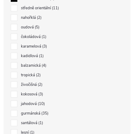
středně orientální
11
nahořklá
2
oudová
5
čokoládová
1
karamelová
3
kadidlová
1
balzamická
4
tropická
2
živočišná
2
kokosová
3
jahodová
10
gurmánská
35
santálová
1
lesní
1