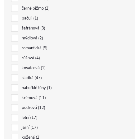
černé pižmo
2
pačuli
1
šafránová
3
mýdlová
2
romantická
5
růžová
4
kosatcová
1
sladká
47
nahořklé tóny
1
krémová
11
pudrová
12
letní
17
jarní
17
kožená
2