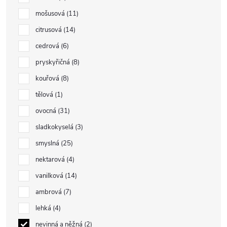
mošusová
11
citrusová
14
cedrová
6
pryskyřičná
8
kouřová
8
tělová
1
ovocná
31
sladkokyselá
3
smyslná
25
nektarová
4
vanilková
14
ambrová
7
lehká
4
nevinná a něžná
2