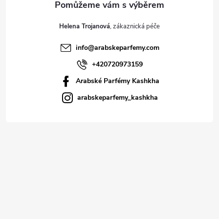
Helena Trojanová
info
@
arabskeparfemy.com
+420720973159
Arabské Parfémy Kashkha
arabskeparfemy_kashkha