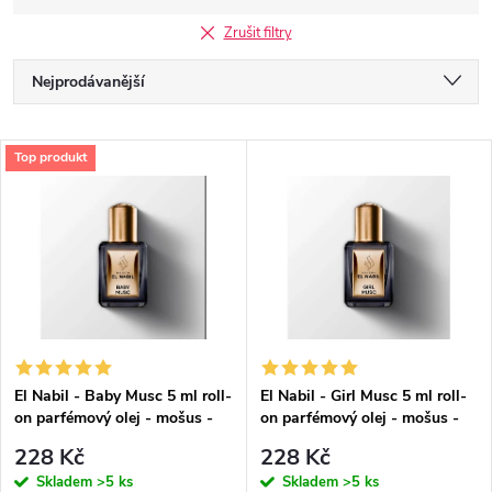
Zrušit filtry
Ř
Nejprodávanější
a
Nejlevnější
V
Top produkt
Nejdražší
z
ý
Abecedně
e
p
n
i
í
s
p
El Nabil - Baby Musc 5 ml roll-
El Nabil - Girl Musc 5 ml roll-
on parfémový olej - mošus -
on parfémový olej - mošus -
p
pro ženy
pro ženy
r
228 Kč
228 Kč
Skladem
>5 ks
Skladem
>5 ks