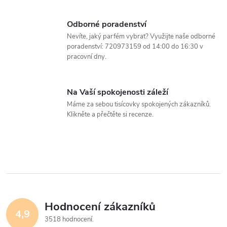
c
í
Odborné poradenství
Nevíte, jaký parfém vybrat? Využijte naše odborné
p
poradenství: 720973159 od 14:00 do 16:30 v
pracovní dny.
r
v
Na Vaší spokojenosti záleží
k
Máme za sebou tisícovky spokojených zákazníků.
Klikněte a přečtěte si recenze.
y
v
ý
p
i
Hodnocení zákazníků
4,9
3518 hodnocení