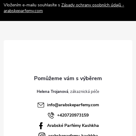
p
Vložením e-mailu souhlasíte s
Zásady ochrany osobních údajů -
arabskeparfemy.com
a
t
í
Helena Trojanová
info
@
arabskeparfemy.com
+420720973159
Arabské Parfémy Kashkha
arabskeparfemy_kashkha