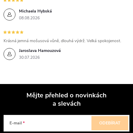
Michaela Hybská
08.08.2026
Krásná jemná mošusová vůně, dlouhá výdrž. Velká spokojenost.
Jaroslava Hamouzová
30.07.2026
Mějte přehled o novinkách
a slevách
Z
á
E-mail
ODEBÍRAT