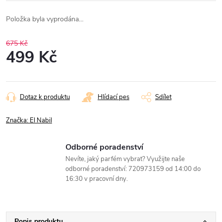
Položka byla vyprodána…
675 Kč
499 Kč
Měrná
cena:
Dotaz k produktu
Hlídací pes
Sdílet
Značka:
El Nabil
Odborné poradenství
Nevíte, jaký parfém vybrat? Využijte naše
odborné poradenství: 720973159 od 14:00 do
16:30 v pracovní dny.
Popis produktu