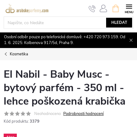
Přejít
NÁKUPNÍ
KOŠÍK
na
obsah
HLEDAT
Osobní odběr pouze po telefonické domluvě: +420 720 973 159. Od
1. 6. 2025: Kolbenova 917/5d, Praha 9.
Kosmetika
El Nabil - Baby Musc -
bytový parfém - 350 ml -
lehce poškozená krabička
Neohodnoceno
Podrobnosti hodnocení
Kód produktu:
3379