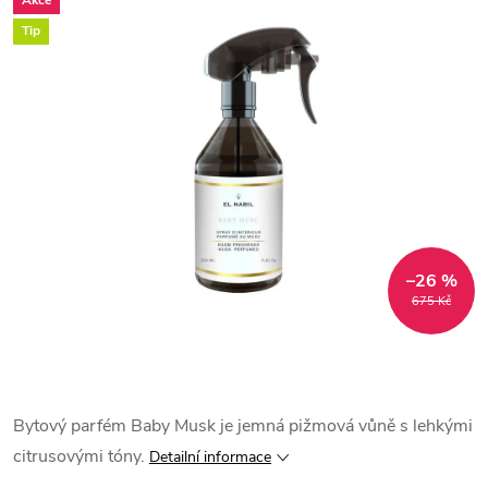
Akce
Tip
–26 %
675 Kč
Bytový parfém Baby Musk je jemná pižmová vůně s lehkými
citrusovými tóny.
Detailní informace