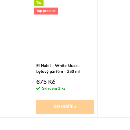
Tip
Top produkt
El Nabil - White Musk -
bytový parfém - 350 ml
675 Kč
Skladem
1 ks
DO KOŠÍKU