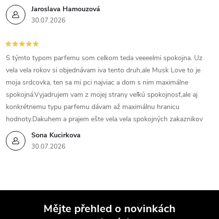
Jaroslava Hamouzová
30.07.2026
S týmto typom parfemu som celkom teda veeeelmi spokojna. Uz
vela vela rokov si objednávam iva tento druh,ale Musk Love to je
moja srdcovka, ten sa mi pci najviac a dom s nim maximálne
spokojná.Vyjadrujem vam z mojej strany veľkú spokojnosť,ale aj
konkrétnemu typu parfemu dávam až maximálnu hranicu
hodnoty.Dakuhem a prajem ešte vela vela spokojných zakaznikov
Sona Kucirkova
30.07.2026
Mějte přehled o novinkách