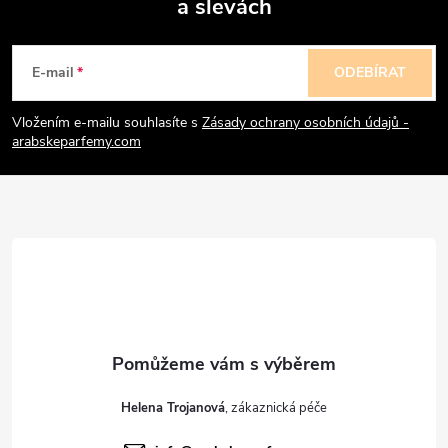
a slevách
Z
á
E-mail
ODEBÍRAT
p
Vložením e-mailu souhlasíte s
Zásady ochrany osobních údajů -
arabskeparfemy.com
a
t
í
Helena Trojanová