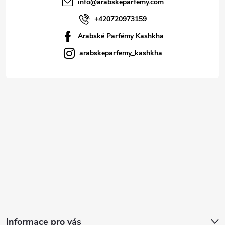
info
@
arabskeparfemy.com
+420720973159
Arabské Parfémy Kashkha
arabskeparfemy_kashkha
Informace pro vás