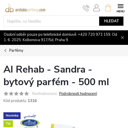
Přejít
NÁKUPNÍ
KOŠÍK
na
obsah
HLEDAT
Osobní odběr pouze po telefonické domluvě: +420 720 973 159. Od
1. 6. 2025: Kolbenova 917/5d, Praha 9.
Parfémy
Al Rehab - Sandra -
bytový parfém - 500 ml
Neohodnoceno
Podrobnosti hodnocení
Kód produktu:
1316
Novinka
Tip