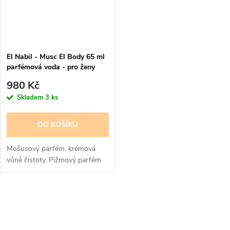
El Nabil - Musc El Body 65 ml
parfémová voda - pro ženy
980 Kč
Skladem
3 ks
DO KOŠÍKU
Mošusový parfém, krémová
vůně čistoty. Pižmový parfém
O
v