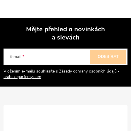
Mějte přehled o novinkách
a slevách
Z
á
E-mail
ODEBÍRAT
p
Vložením e-mailu souhlasíte s
Zásady ochrany osobních údajů -
arabskeparfemy.com
a
t
í