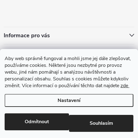
Informace pro vás
Přijímáme online platby
Aby web správně fungoval a mohli jsme jej dále zlepšovat,
používáme cookies. Některé jsou nezbytné pro provoz
webu, jiné nám pomáhají s analýzou návštěvnosti a
personalizací obsahu. Souhlas s cookies můžete kdykoliv
změnit. Více informací o používání těchto dat najdete
zde
Zajímavosti ze světa vůní
Nastavení
Copyright 2026
arabskeparfemy.com
. Všechna práva vyhrazena.
Upravit
nastavení cookies
Odmítnout
Souhlasím
Vytvořil Shoptet