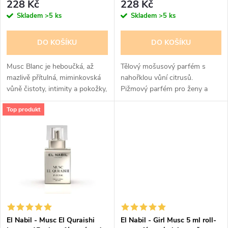
r
228 Kč
228 Kč
r
Skladem
>5 ks
Skladem
>5 ks
o
o
DO KOŠÍKU
DO KOŠÍKU
d
d
Musc Blanc je heboučká, až
Tělový mošusový parfém s
u
mazlivě přítulná, miminkovská
nahořklou vůní citrusů.
vůně čistoty, intimity a pokožky,
Pižmový parfém pro ženy a
u
s velikou výdrží.
dívky. parfémový olej, hodně
k
Top produkt
Nejprodávanější mošusový olej,
intenzivní „skin-like“
k
musk, pižmový parfém.
moschusové pižmo
t
Průzračná vůně...
t
ů
ů
El Nabil - Musc El Quraishi
El Nabil - Girl Musc 5 ml roll-