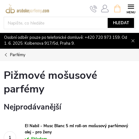
Přejít
NÁKUPNÍ
KOŠÍK
na
obsah
HLEDAT
Osobní odběr pouze po telefonické domluvě: +420 720 973 159. Od
1. 6. 2025: Kolbenova 917/5d, Praha 9.
Parfémy
Pižmové mošusové
parfémy
Nejprodávanější
El Nabil - Musc Blanc 5 ml roll-on mošusový parfémový
olej - pro ženy
Skladem