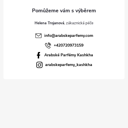
Helena Trojanová
info
@
arabskeparfemy.com
+420720973159
Arabské Parfémy Kashkha
arabskeparfemy_kashkha