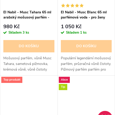
El Nabil - Musc Tahara 65 ml
El Nabil - Musc Blanc 65 ml
arabský mošusový parfém -
parfémová voda - pro ženy
pro ženy
980 Kč
1 050 Kč
Skladem
3 ks
Skladem
1 ks
DO KOŠÍKU
DO KOŠÍKU
Mošusový parfém, vůně Musc
Populární legendární mošusový
Tahara, sametová pižmovka,
parfém, průzračná vůně čistoty.
krémová vůně, vůně čistoty
Pižmový parfém parfém pro
ženy čisté pižmo s jemnými
Top produkt
Akce
květinovými a pudrovými tóny,
lehce intimní, ale stále výrazné.
Tip