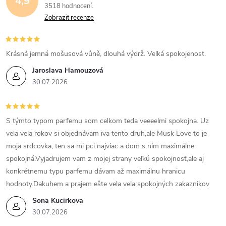
4,9
v
3518 hodnocení
Zobrazit recenze
ý
p
Krásná jemná mošusová vůně, dlouhá výdrž. Velká spokojenost.
i
Jaroslava Hamouzová
30.07.2026
s
u
S týmto typom parfemu som celkom teda veeeelmi spokojna. Uz
vela vela rokov si objednávam iva tento druh,ale Musk Love to je
moja srdcovka, ten sa mi pci najviac a dom s nim maximálne
spokojná.Vyjadrujem vam z mojej strany veľkú spokojnosť,ale aj
konkrétnemu typu parfemu dávam až maximálnu hranicu
hodnoty.Dakuhem a prajem ešte vela vela spokojných zakaznikov
Sona Kucirkova
30.07.2026