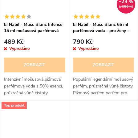
–24 %
1 050 Kč
El Nabil - Musc Blanc Intense
El Nabil - Musc Blanc 65 ml
15 ml mošusová parfémová
parfémová voda - pro ženy -
voda - pro ženy - 50% esencí
lehce poškozená krabička
489 Kč
790 Kč
Vyprodáno
Vyprodáno
ZOBRAZIT
ZOBRAZIT
Intenzivní mošusová pižmová
Populární legendární mošusový
parfémová voda s 50% esencí,
parfém, průzračná vůně čistoty.
průzračná vůně čistoty
Pižmový parfém parfém pro
ženy
Top produkt