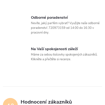
l
á
Odborné poradenství
d
Nevíte, jaký parfém vybrat? Využijte naše odborné
poradenství: 720973159 od 14:00 do 16:30 v
a
pracovní dny.
c
Na Vaší spokojenosti záleží
í
Máme za sebou tisícovky spokojených zákazníků.
Klikněte a přečtěte si recenze.
p
r
v
k
y
Hodnocení zákazníků