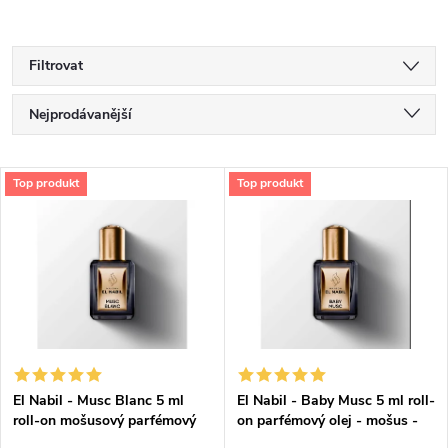
Filtrovat
Ř
Nejprodávanější
a
Nejlevnější
V
Top produkt
Top produkt
Nejdražší
z
ý
Abecedně
e
p
n
i
í
s
p
El Nabil - Musc Blanc 5 ml
El Nabil - Baby Musc 5 ml roll-
roll-on mošusový parfémový
on parfémový olej - mošus -
p
olej - pro ženy
pro ženy