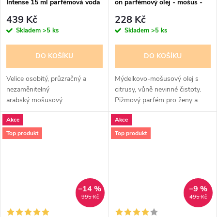
Intense 15 ml parfémová voda
on parfémový olej - mošus -
- pro ženy - 50% esencí
pro ženy
439 Kč
228 Kč
Skladem
>5 ks
Skladem
>5 ks
DO KOŠÍKU
DO KOŠÍKU
Velice osobitý, průzračný a
Mýdelkovo-mošusový olej s
nezaměnitelný
citrusy, vůně nevinné čistoty.
arabský mošusový
Pižmový parfém pro ženy a
pižmový parfém pro ženy. Vůně
dívky.
Akce
Akce
čistoty a nevinosti
Top produkt
Top produkt
–14 %
–9 %
995 Kč
495 Kč