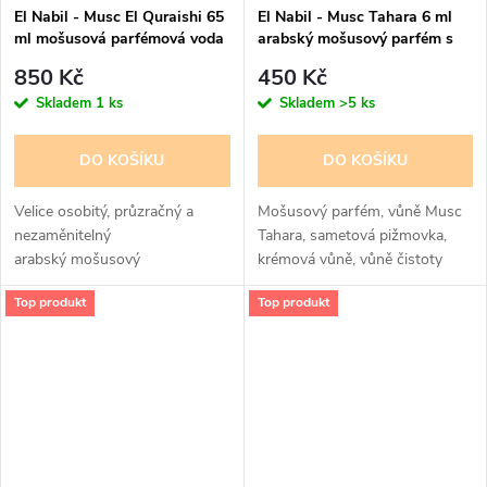
El Nabil - Musc El Quraishi 65
El Nabil - Musc Tahara 6 ml
ml mošusová parfémová voda
arabský mošusový parfém s
- pro ženy
aplikační tyčinkou - pro ženy
850 Kč
450 Kč
Skladem
1 ks
Skladem
>5 ks
DO KOŠÍKU
DO KOŠÍKU
Velice osobitý, průzračný a
Mošusový parfém, vůně Musc
nezaměnitelný
Tahara, sametová pižmovka,
arabský mošusový
krémová vůně, vůně čistoty
pižmový parfém pro ženy. Vůně
Top produkt
Top produkt
čistoty a nevinosti