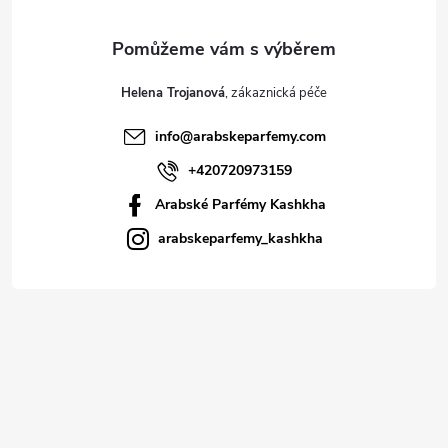
Helena Trojanová
info
@
arabskeparfemy.com
+420720973159
Arabské Parfémy Kashkha
arabskeparfemy_kashkha