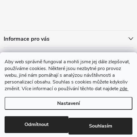
Informace pro vás
Přijímáme online platby
Aby web správně fungoval a mohli jsme jej dále zlepšovat,
používáme cookies. Některé jsou nezbytné pro provoz
webu, jiné nám pomáhají s analýzou návštěvnosti a
personalizací obsahu. Souhlas s cookies můžete kdykoliv
změnit. Více informací o používání těchto dat najdete
zde
Zajímavosti ze světa vůní
Nastavení
Copyright 2026
arabskeparfemy.com
. Všechna práva vyhrazena.
Upravit
nastavení cookies
Odmítnout
Souhlasím
Vytvořil Shoptet