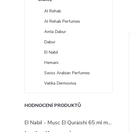
Al Rehab
Al Rehab Perfumes
Amla Dabur
Dabur
El Nabil
Hemani
Swiss Arabian Perfumes
Vatika Dermoviva
HODNOCENÍ PRODUKTŮ
El Nabil - Musc El Quraishi 65 ml mošusová parfémová voda - pro ženy