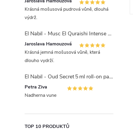
Jaroslava Hamouzová
Krásná mošusová pudrová vůně, dlouhá
výdrž.
El Nabil - Musc El Quraishi Intense 15 ml parfémová voda - pro ženy - 50% esencí
Jaroslava Hamouzová
Krásná jemná mošusová vůně, která
dlouho vydrží.
El Nabil - Oud Secret 5 ml roll-on parfémový olej - unisex
Petra Ziva
Nadherna vune
TOP 10 PRODUKTŮ