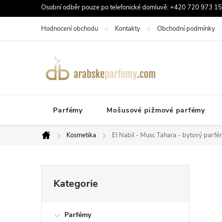
Přejít
Osobní odběr pouze po telefonické domluvě: +420 720 973 159
na
Hodnocení obchodu
Kontakty
Obchodní podmínky
obsah
Parfémy
Mošusové pižmové parfémy
Kosmetika
El Nabil - Musc Tahara - bytový parfé
Domů
P
Přeskočit
Kategorie
kategorie
o
Parfémy