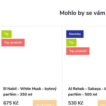
Tip
Novinka
Top produkt
Tip
Top produkt
El Nabil - White Musk - bytový
Al Rehab - Sabaya - 
parfém - 350 ml
parfém - 500 ml
675 Kč
530 Kč
DO KOŠÍKU
DO