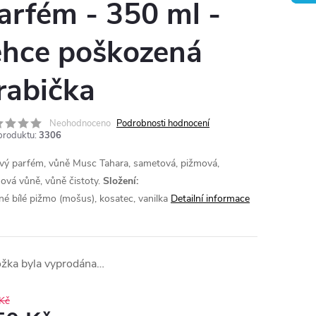
arfém - 350 ml -
ehce poškozená
rabička
Neohodnoceno
Podrobnosti hodnocení
produktu:
3306
vý parfém, vůně Musc Tahara, sametová, pižmová,
ová vůně, vůně čistoty.
Složení:
né bílé pižmo (mošus), kosatec, vanilka
Detailní informace
ožka byla vyprodána…
Kč