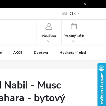
e - platby kartou a online
Vrácení zboží a reklamace
CZK
Cookies
NÁKUPNÍ
KOŠÍK
Prázdný košík
Přihlášení
é
AKCE
Doprava
Hodnocení obchodu
l Nabil - Musc
ahara - bytový