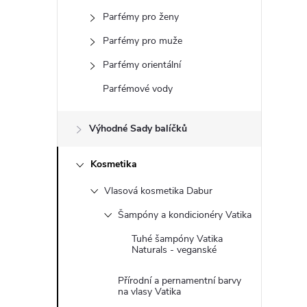
s
Parfémy pro ženy
t
Parfémy pro muže
r
Parfémy orientální
Parfémové vody
a
Výhodné Sady balíčků
n
Kosmetika
n
Vlasová kosmetika Dabur
í
Šampóny a kondicionéry Vatika
p
Tuhé šampóny Vatika
Naturals - veganské
a
Přírodní a pernamentní barvy
na vlasy Vatika