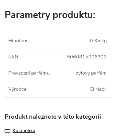
Parametry produktu:
Hmotnost
:
0.35 kg
EAN
:
5060815006302
Provedení parfému
:
bytový parfém
Výrobce
:
El Nabil
Produkt naleznete v této kategorii
Kosmetika