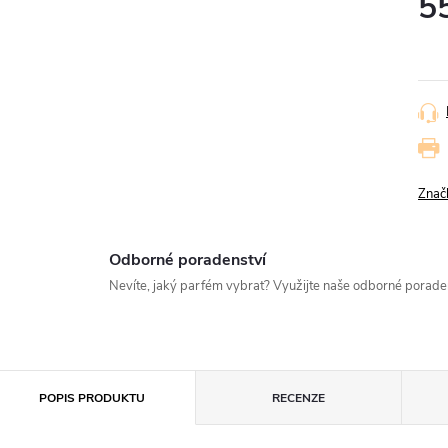
5
Měr
cena
Znač
Odborné poradenství
Nevíte, jaký parfém vybrat? Využijte naše odborné porad
POPIS PRODUKTU
RECENZE