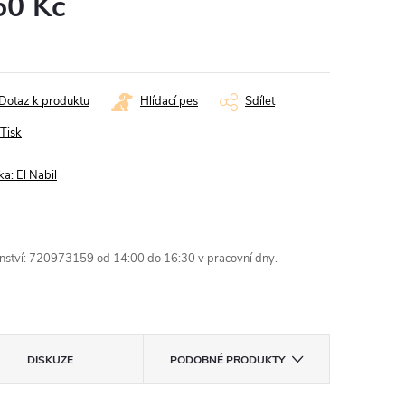
50 Kč
ná
:
Dotaz k produktu
Hlídací pes
Sdílet
Tisk
ka:
El Nabil
enství: 720973159 od 14:00 do 16:30 v pracovní dny.
DISKUZE
PODOBNÉ PRODUKTY