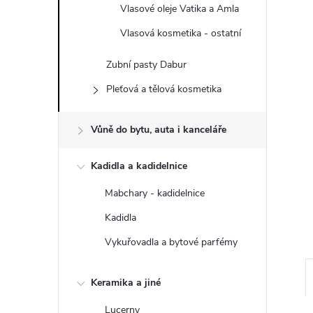
n
Vlasové oleje Vatika a Amla
e
Vlasová kosmetika - ostatní
Zubní pasty Dabur
l
Pleťová a tělová kosmetika
Vůně do bytu, auta i kanceláře
Kadidla a kadidelnice
Mabchary - kadidelnice
Kadidla
Vykuřovadla a bytové parfémy
Keramika a jiné
Lucerny