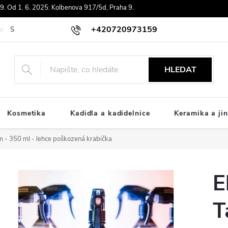
. Od 1. 6. 2025: Kolbenova 917/5d, Praha 9.
+420720973159
Souhlas se zpracováním osobních údajů
Doprava
Platby ComGat
HLEDAT
Kosmetika
Kadidla a kadidelnice
Keramika a jin
m - 350 ml - lehce poškozená krabička
E
T