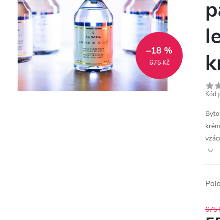
p
l
–18 %
k
675 Kč
Kód 
Byto
krém
vzác
Pol
675 