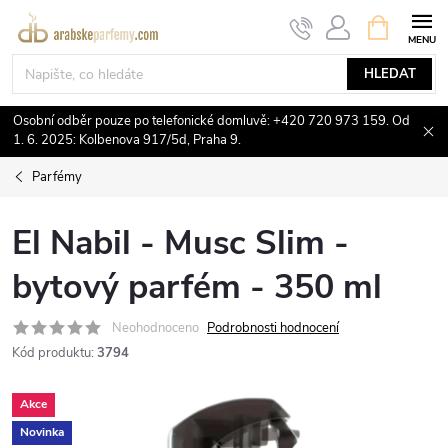
Přejít
NÁKUPNÍ
KOŠÍK
na
obsah
HLEDAT
Osobní odběr pouze po telefonické domluvě: +420 720 973 159. Od
1. 6. 2025: Kolbenova 917/5d, Praha 9.
Parfémy
El Nabil - Musc Slim -
bytový parfém - 350 ml
Neohodnoceno
Podrobnosti hodnocení
Kód produktu:
3794
Akce
Novinka