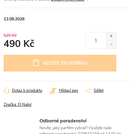
13.08.2026
525 Kč
490 Kč
Měrná
cena:
VLOŽIT DO KOŠÍKU
Dotaz k produktu
Hlídací pes
Sdílet
Značka:
El Nabil
Odborné poradenství
Nevíte, jaký parfém vybrat? Využijte naše
odborné poradenství: 720973159 od 14:00 do