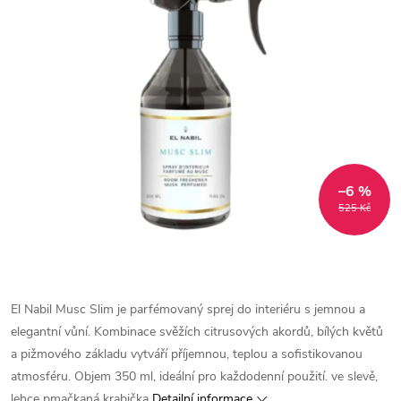
–6 %
525 Kč
El Nabil Musc Slim je parfémovaný sprej do interiéru s jemnou a
elegantní vůní. Kombinace svěžích citrusových akordů, bílých květů
a pižmového základu vytváří příjemnou, teplou a sofistikovanou
atmosféru. Objem 350 ml, ideální pro každodenní použití.
ve slevě,
lehce pmačkaná krabička
Detailní informace