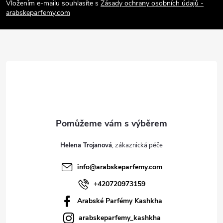
p
Vložením e-mailu souhlasíte s
Zásady ochrany osobních údajů -
arabskeparfemy.com
a
t
í
Helena Trojanová
info
@
arabskeparfemy.com
+420720973159
Arabské Parfémy Kashkha
arabskeparfemy_kashkha