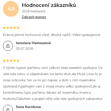
Hodnocení zákazníků
4,9
3518 hodnocení
Zobrazit recenze
Krásná jemná mošusová vůně, dlouhá výdrž. Velká spokojenost.
Jaroslava Hamouzová
30.07.2026
S týmto typom parfemu som celkom teda veeeelmi spokojna. Uz
vela vela rokov si objednávam iva tento druh,ale Musk Love to je
moja srdcovka, ten sa mi pci najviac a dom s nim maximálne
spokojná.Vyjadrujem vam z mojej strany veľkú spokojnosť,ale aj
konkrétnemu typu parfemu dávam až maximálnu hranicu
hodnoty.Dakuhem a prajem ešte vela vela spokojných zakaznikov
Sona Kucirkova