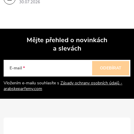
30.07.2026
Mějte přehled o novinkách
a slevách
Z
á
E-mail
ODEBÍRAT
p
Vložením e-mailu souhlasíte s
Zásady ochrany osobních údajů -
arabskeparfemy.com
a
t
í