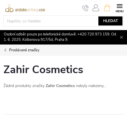
Přejít
NÁKUPNÍ
KOŠÍK
na
obsah
HLEDAT
Osobní odběr pouze po telefonické domluvě: +420 720 973 159. Od
1. 6. 2025: Kolbenova 917/5d, Praha 9.
Prodávané značky
Zahir Cosmetics
Žádné produkty značky
Zahir Cosmetics
nebyly nalezeny...