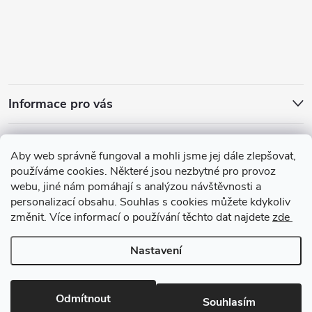
Informace pro vás
Přijímáme online platby
Aby web správně fungoval a mohli jsme jej dále zlepšovat,
používáme cookies. Některé jsou nezbytné pro provoz
webu, jiné nám pomáhají s analýzou návštěvnosti a
personalizací obsahu. Souhlas s cookies můžete kdykoliv
změnit. Více informací o používání těchto dat najdete
zde
Zajímavosti ze světa vůní
Nastavení
Copyright 2026
arabskeparfemy.com
. Všechna práva vyhrazena.
Upravit
nastavení cookies
Odmítnout
Souhlasím
Vytvořil Shoptet