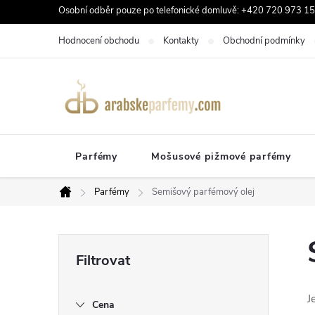
Přejít
Osobní odběr pouze po telefonické domluvě: +420 720 973 159
na
Hodnocení obchodu
Kontakty
Obchodní podmínky
obsah
Parfémy
Mošusové pižmové parfémy
Parfémy
Semišový parfémový olej
Domů
P
o
J
Cena