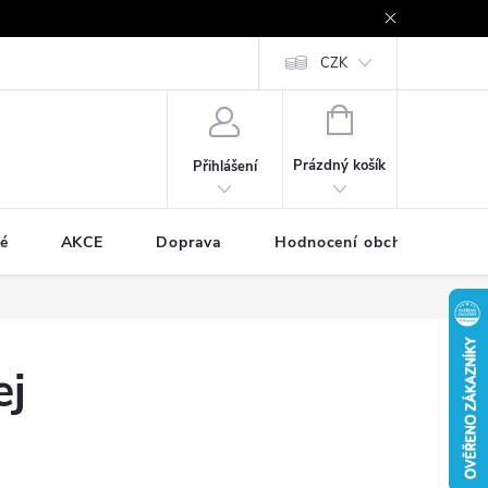
e - platby kartou a online
Vrácení zboží a reklamace
CZK
Cookies
NÁKUPNÍ
KOŠÍK
Prázdný košík
Přihlášení
é
AKCE
Doprava
Hodnocení obchodu
ej