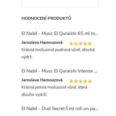
HODNOCENÍ PRODUKTŮ
El Nabil - Musc El Quraishi 65 ml mošusová parfémová voda - pro ženy
Jaroslava Hamouzová
Krásná mošusová pudrová vůně, dlouhá
výdrž.
El Nabil - Musc El Quraishi Intense 15 ml parfémová voda - pro ženy - 50% esencí
Jaroslava Hamouzová
Krásná jemná mošusová vůně, která
dlouho vydrží.
El Nabil - Oud Secret 5 ml roll-on parfémový olej - unisex