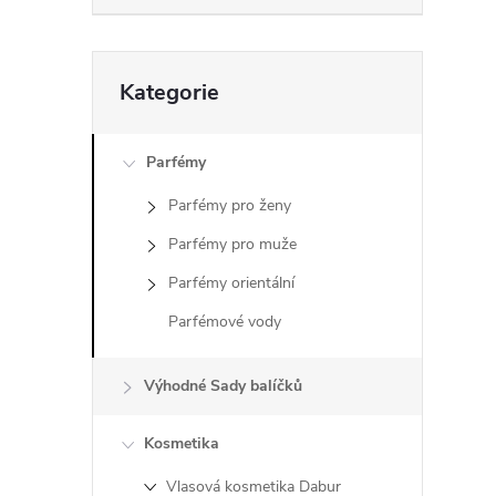
s
t
Přeskočit
Kategorie
kategorie
r
a
Parfémy
Parfémy pro ženy
n
Parfémy pro muže
n
Parfémy orientální
Parfémové vody
í
p
Výhodné Sady balíčků
a
Kosmetika
Vlasová kosmetika Dabur