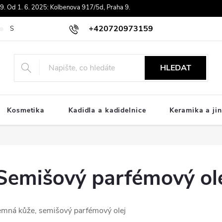
. Od 1. 6. 2025: Kolbenova 917/5d, Praha 9.
+420720973159
Souhlas se zpracováním osobních údajů
Doprava
Platby ComGat
HLEDAT
Kosmetika
Kadidla a kadidelnice
Keramika a jin
Semišový parfémový ol
emná kůže, semišový parfémový olej