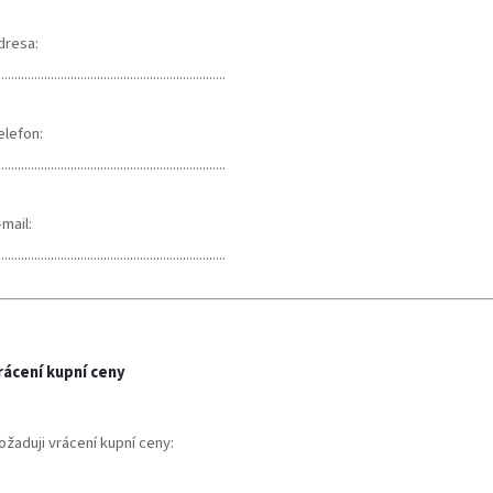
dresa:
.....................................................................
elefon:
.....................................................................
-mail:
.....................................................................
rácení kupní ceny
ožaduji vrácení kupní ceny: