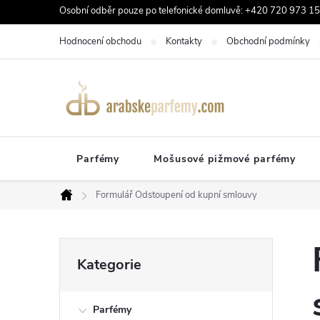
Přejít
Osobní odběr pouze po telefonické domluvě: +420 720 973 159
na
Hodnocení obchodu
Kontakty
Obchodní podmínky
obsah
Parfémy
Mošusové pižmové parfémy
Formulář Odstoupení od kupní smlouvy
Domů
P
Přeskočit
Kategorie
kategorie
o
Parfémy