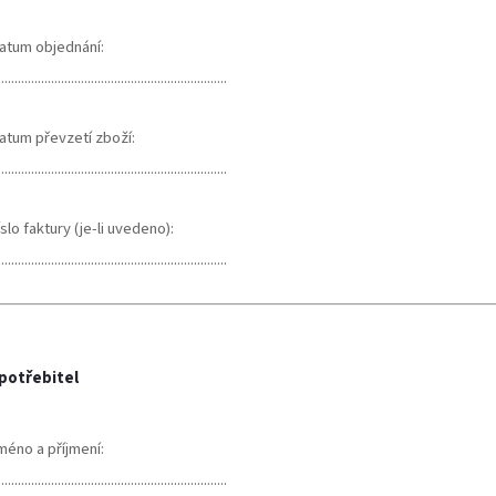
atum objednání:
.....................................................................
atum převzetí zboží:
.....................................................................
íslo faktury (je-li uvedeno):
.....................................................................
potřebitel
méno a příjmení:
.....................................................................