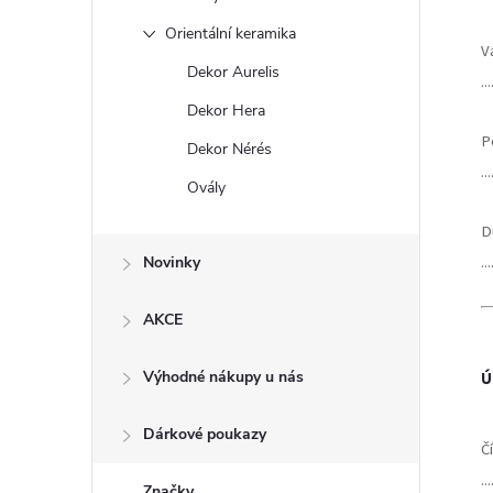
Orientální keramika
Va
Dekor Aurelis
...
Dekor Hera
P
Dekor Nérés
...
Ovály
D
...
Novinky
AKCE
Výhodné nákupy u nás
Ú
Dárkové poukazy
Č
...
Značky