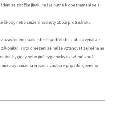
ládání se zbožím jinak, než je nutné k obeznámení se s
lé škody nebo snížení hodnoty zboží proti nároku
 uzavřeném obalu, které spotřebitel z obalu vyňal a z
ho zákoníku). Toto omezení se může vztahovat zejména na
osobní hygieny nebo jiné hygienicky uzavřené zboží.
může být snížena vracená částka v případě zjevného