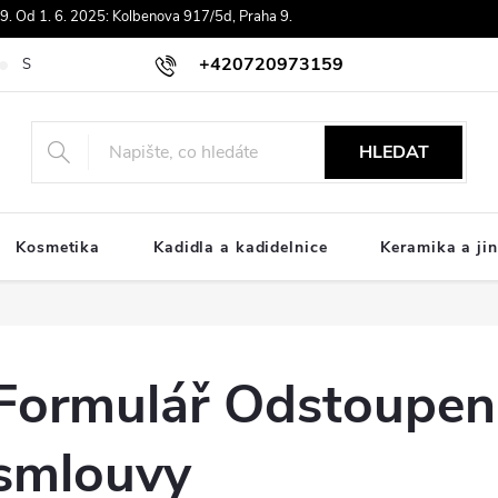
. Od 1. 6. 2025: Kolbenova 917/5d, Praha 9.
+420720973159
Souhlas se zpracováním osobních údajů
Doprava
Platby ComGat
HLEDAT
Kosmetika
Kadidla a kadidelnice
Keramika a jin
Formulář Odstoupení
smlouvy