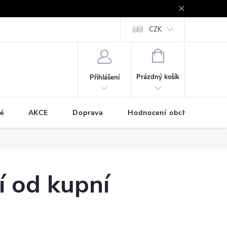
e - platby kartou a online
Vrácení zboží a reklamace
CZK
Cookies
NÁKUPNÍ
KOŠÍK
Prázdný košík
Přihlášení
é
AKCE
Doprava
Hodnocení obchodu
 od kupní