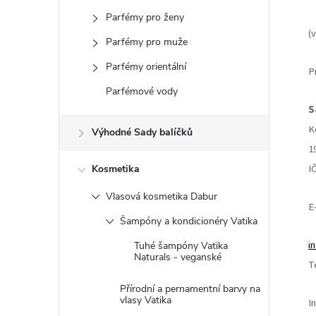
s
Parfémy pro ženy
t
(
Parfémy pro muže
r
Parfémy orientální
P
Parfémové vody
a
S
K
Výhodné Sady balíčků
n
1
I
Kosmetika
n
Vlasová kosmetika Dabur
í
E
Šampóny a kondicionéry Vatika
p
i
Tuhé šampóny Vatika
Naturals - veganské
T
a
Přírodní a pernamentní barvy na
vlasy Vatika
I