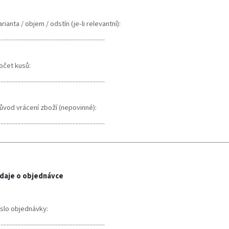
rianta / objem / odstín (je-li relevantní):
.....................................................................
očet kusů:
.....................................................................
ůvod vrácení zboží (nepovinné):
.....................................................................
daje o objednávce
íslo objednávky:
.....................................................................