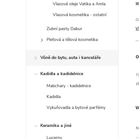
n
w
Vlasové oleje Vatika a Amla
e
Vlasová kosmetika - ostatní
O
V
Zubní pasty Dabur
l
Pleťová a tělová kosmetika
O
Vůně do bytu, auta i kanceláře
Kadidla a kadidelnice
T
z
Mabchary - kadidelnice
Kadidla
Vykuřovadla a bytové parfémy
V
Keramika a jiné
N
...
Lucerny