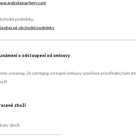
ww.arabskeparfemy.com
bchodní podmínky:
šeobecné obchodní podmínky
známení o odstoupení od smlouvy
ímto oznamuji, že odstupuji od kupní smlouvy uzavřené prostřednictvím i
boží:
racené zboží
ázev zboží:
.....................................................................