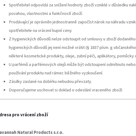
Spotřebitel odpovídá za snížení hodnoty zboží vzniklé v důsledku nak
povahou, vlastnostmi a funkčností zboží.
Prodávající je oprávněn jednostranně započíst nárok na náhradu vznik
spotřebitele na vrácení kupní ceny.
Z hygienických důvodů nelze odstoupit od smlouvy u zboží dodaného v
hygienických důvodů jej není možné vrátit (§ 1837 písm. g občanské
některé kosmetické produkty, oleje, zubní péči, aplikátory, pomůcky 
U parfémů a parfémových olejů může být odstoupení odmítnuto nebo 
používání produktu nad rámec běžného vyzkoušení.
Zásilky zaslané na dobírku nebudou převzaty.
Doporučujeme uschovat si doklad o odeslání vraceného zboží.
dresa pro vrácení zboží
avannah Natural Products s.r.o.