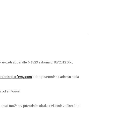
evzetí zboží dle § 1829 zákona č. 89/2012 Sb.,
arabskeparfemy.com
nebo písemně na adresu sídla
í od smlouvy.
 pokud možno v původním obalu a včetně veškerého