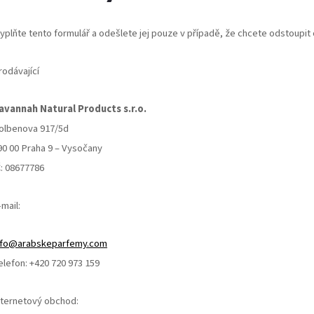
vyplňte tento formulář a odešlete jej pouze v případě, že chcete odstoupit
rodávající
avannah Natural Products s.r.o.
olbenova 917/5d
90 00 Praha 9 – Vysočany
Č: 08677786
-mail:
nfo@arabskeparfemy.com
elefon: +420 720 973 159
nternetový obchod: