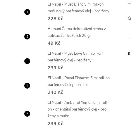
☐
El Nabil - Musc Blanc 5 ml roll-on
mošusový parfémový olej - pro ženy
Č
228 Kč
...
Hemani Černá dekorativní henna v
aplikačních kuželích 25 g
49 Kč
D
El Nabil - Musc Love 5 ml roll-on
parfémový olej - pro ženy
239 Kč
El Nabil - Royal Pistache 5 ml roll-on
parfémový olej - unisex
240 Kč
El Nabil - Amber of Yemen 5 ml roll-
on - orientální parfémový olej - pro
ženy a muže
239 Kč