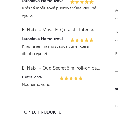
Jaroslava Hamouzová
Krásná mošusová pudrová vůně, dlouhá
A
výdrž.
...
El Nabil - Musc El Quraishi Intense 15 ml parfémová voda - pro ženy - 50% esencí
T
Jaroslava Hamouzová
...
Krásná jemná mošusová vůně, která
dlouho vydrží.
E
...
El Nabil - Oud Secret 5 ml roll-on parfémový olej - unisex
Petra Ziva
Nadherna vune
V
P
TOP 10 PRODUKTŮ