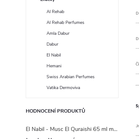
Al Rehab
D
...
Al Rehab Perfumes
Amla Dabur
D
Dabur
...
El Nabil
Č
Hemani
...
Swiss Arabian Perfumes
Vatika Dermoviva
S
HODNOCENÍ PRODUKTŮ
J
El Nabil - Musc El Quraishi 65 ml mošusová parfémová voda - pro ženy
...