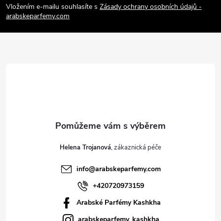
p
Vložením e-mailu souhlasíte s
Zásady ochrany osobních údajů -
arabskeparfemy.com
a
t
í
Helena Trojanová
info
@
arabskeparfemy.com
+420720973159
Arabské Parfémy Kashkha
arabskeparfemy_kashkha