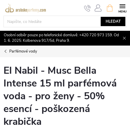
Přejít
NÁKUPNÍ
KOŠÍK
na
obsah
HLEDAT
Osobní odběr pouze po telefonické domluvě: +420 720 973 159. Od
1. 6. 2025: Kolbenova 917/5d, Praha 9.
Parfémové vody
El Nabil - Musc Bella
Intense 15 ml parfémová
voda - pro ženy - 50%
esencí - poškozená
krabička