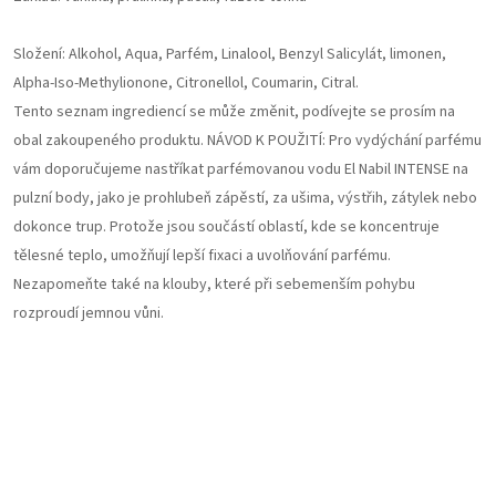
Složení: Alkohol, Aqua, Parfém, Linalool, Benzyl Salicylát, limonen,
Alpha-Iso-Methylionone, Citronellol, Coumarin, Citral.
Tento seznam ingrediencí se může změnit, podívejte se prosím na
obal zakoupeného produktu. NÁVOD K POUŽITÍ: Pro vydýchání parfému
vám doporučujeme nastříkat parfémovanou vodu El Nabil INTENSE na
pulzní body, jako je prohlubeň zápěstí, za ušima, výstřih, zátylek nebo
dokonce trup. Protože jsou součástí oblastí, kde se koncentruje
tělesné teplo, umožňují lepší fixaci a uvolňování parfému.
Nezapomeňte také na klouby, které při sebemenším pohybu
rozproudí jemnou vůni.