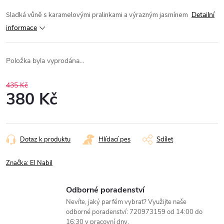
Sladká vůně s karamelovými pralinkami a výrazným jasmínem
Detailní
informace
Položka byla vyprodána…
435 Kč
380 Kč
Měrná
cena:
Dotaz k produktu
Hlídací pes
Sdílet
Značka:
El Nabil
Odborné poradenství
Nevíte, jaký parfém vybrat? Využijte naše
odborné poradenství: 720973159 od 14:00 do
16:30 v pracovní dny.