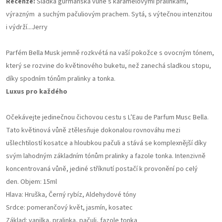
Recenze:
Sladká gurmánská vůně s karamelovými pralinkami,
výrazným a suchým pačuliovým prachem. Sytá, s výtečnou intenzitou
i výdrží...Jerry
Parfém Bella Musk jemně rozkvétá na vaší pokožce s ovocným tónem,
který se rozvine do květinového buketu, než zanechá sladkou stopu,
díky spodním tónům pralinky a tonka.
Luxus pro každého
Očekávejte jedinečnou čichovou cestu s L’Eau de Parfum Musc Bella.
Tato květinová vůně ztělesňuje dokonalou rovnováhu mezi
ušlechtilostí kosatce a hloubkou pačuli a stává se komplexnější díky
svým lahodným základním tónům pralinky a fazole tonka.
Intenzivně
koncentrovaná vůně, jediné stříknutí postačí k provonění po celý
den.
Objem: 15ml
Hlava: Hruška, Černý rybíz, Aldehydové tóny
Srdce: pomerančový květ, jasmín, kosatec
Základ: vanilka, pralinka, pačuli, fazole tonka