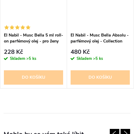
El Nabil - Musc Bella 5 ml roll-
El Nabil - Musc Bella Absolu -
on parfémový olej - pro ženy
parfémový olej - Collection
prestige - pro ženy 12 ml -
228 Kč
480 Kč
100% Esencí
Skladem
>5 ks
Skladem
>5 ks
DO KOŠÍKU
DO KOŠÍKU